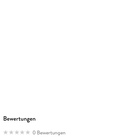
Wolfgang Richter, Kai Hohage
Verlag/Hersteller
EUROPA/Sony Music Family Entertainment
Family Sharing
Ja
Produktart
MP3 format
Dateiformat
MP3
Audioinhalt
Hörspiel
GTIN
4064066625979
Bewertungen
0 Bewertungen