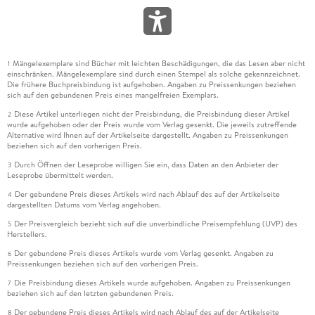
Mängelexemplare sind Bücher mit leichten Beschädigungen, die das Lesen aber nicht
1
einschränken. Mängelexemplare sind durch einen Stempel als solche gekennzeichnet.
Die frühere Buchpreisbindung ist aufgehoben. Angaben zu Preissenkungen beziehen
sich auf den gebundenen Preis eines mangelfreien Exemplars.
Diese Artikel unterliegen nicht der Preisbindung, die Preisbindung dieser Artikel
2
wurde aufgehoben oder der Preis wurde vom Verlag gesenkt. Die jeweils zutreffende
Alternative wird Ihnen auf der Artikelseite dargestellt. Angaben zu Preissenkungen
beziehen sich auf den vorherigen Preis.
Durch Öffnen der Leseprobe willigen Sie ein, dass Daten an den Anbieter der
3
Leseprobe übermittelt werden.
Der gebundene Preis dieses Artikels wird nach Ablauf des auf der Artikelseite
4
dargestellten Datums vom Verlag angehoben.
Der Preisvergleich bezieht sich auf die unverbindliche Preisempfehlung (UVP) des
5
Herstellers.
Der gebundene Preis dieses Artikels wurde vom Verlag gesenkt. Angaben zu
6
Preissenkungen beziehen sich auf den vorherigen Preis.
Die Preisbindung dieses Artikels wurde aufgehoben. Angaben zu Preissenkungen
7
beziehen sich auf den letzten gebundenen Preis.
Der gebundene Preis dieses Artikels wird nach Ablauf des auf der Artikelseite
8