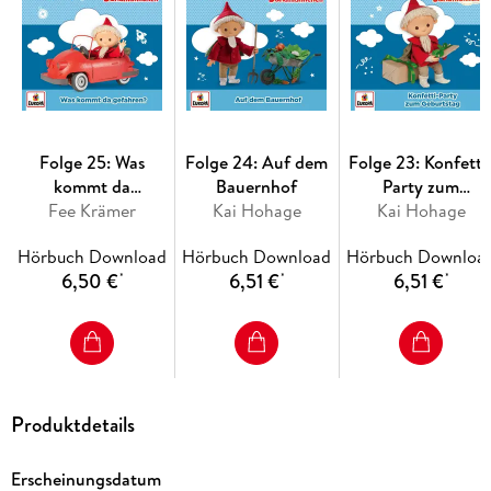
Folge 25: Was
Folge 24: Auf dem
Folge 23: Konfetti
kommt da
Bauernhof
Party zum
Fee Krämer
gefahren?
Kai Hohage
Kai Hohage
Geburtstag
Hörbuch Download
Hörbuch Download
Hörbuch Downloa
6,50 €
6,51 €
6,51 €
*
*
*
Produktdetails
Erscheinungsdatum