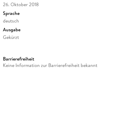
26. Oktober 2018
Sprache
deutsch
Ausgabe
Gekürzt
Dateigröße
60,85 MB
Barrierefreiheit
Laufzeit
Keine Information zur Barrierefreiheit bekannt
54 Minuten
Altersempfehlung
von 3 bis 7 Jahren
Reihe
Unser Sandmännchen, 16
Autor/Autorin
Kai Hohage
Komponiert von