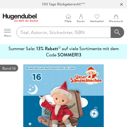
100 Tage Rückgaberecht***
Abholung in über 100 Filialen
Filiale
Konto
Merkzettel
Warenkorb
Hugendubel
Menu
Summer Sale:
13% Rabatt
auf viele Sortimente mit dem
12
mehr
Code
SOMMER13
erfahren
Band 16