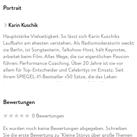
Portrait
Karin Kuschik
Hauptstärke Vielseitigkeit. So lässt sich Karin Kuschiks
Laufbahn am ehesten verstehen. Als Radiomoderatorin weckt
sie Berlin, ist Songtexterin, Talkshow-Host, hält Keynotes,
arbeitet beim Film. Alles Wege, die zur eigentlichen Passion
führen: Performance Coaching. Über 20 Jahre ist sie vor
allem für Top-Entscheider und Celebritys im Einsatz. Seit
ihrem SPIEGEL-#1-Bestseller »50 Sätze, die das Leben
leichter machen« ist das Know-how der Selbstführungs-
Expertin nun allen zugänglich, die Lust haben, ihr Leben
souveräner zu gestalten.
Bewertungen
0 Bewertungen
Es wurden noch keine Bewertungen abgegeben. Schreiben
Sie die erste Bewertung zu "Kleine Storys über große Themen