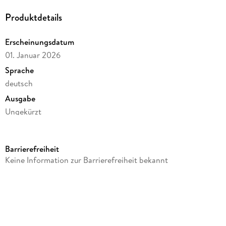
»Eine Portion Schlagfertigkeit für die Hosentasche. Must
Produktdetails
have! «
Sarah Alles, Schauspielerin und Coach
Erscheinungsdatum
01. Januar 2026
Sprache
deutsch
Ausgabe
Ungekürzt
Dateigröße
109,47 MB
Barrierefreiheit
Laufzeit
Keine Information zur Barrierefreiheit bekannt
145 Minuten
Autor/Autorin
Karin Kuschik
Sprecher/Sprecherin
Karin Kuschik