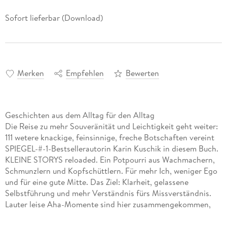
Sofort lieferbar (Download)
Merken
Empfehlen
Bewerten
Geschichten aus dem Alltag für den Alltag
Die Reise zu mehr Souveränität und Leichtigkeit geht weiter:
111 wetere knackige, feinsinnige, freche Botschaften vereint
SPIEGEL-#-1-Bestsellerautorin Karin Kuschik in diesem Buch.
KLEINE STORYS reloaded. Ein Potpourri aus Wachmachern,
Schmunzlern und Kopfschüttlern. Für mehr Ich, weniger Ego
und für eine gute Mitte. Das Ziel: Klarheit, gelassene
Selbstführung und mehr Verständnis fürs Missverständnis.
Lauter leise Aha-Momente sind hier zusammengekommen,
die auf Social Media längst zum Markenzeichen geworden
sind. Tief. Leicht. Wirksam.