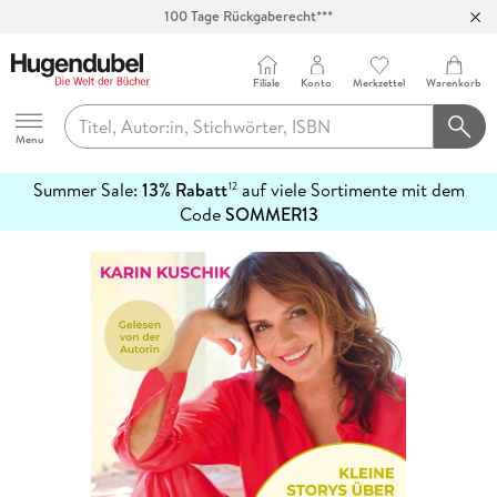
100 Tage Rückgaberecht***
Abholung in über 100 Filialen
Filiale
Konto
Merkzettel
Warenkorb
Hugendubel
Menu
Summer Sale:
13% Rabatt
auf viele Sortimente mit dem
12
mehr
Code
SOMMER13
erfahren