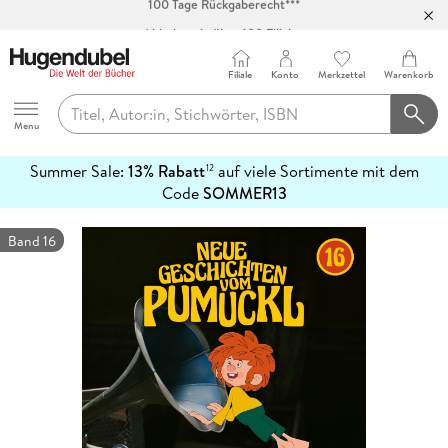
Abholung in über 100 Filialen
Filiale
Konto
Merkzettel
Warenkorb
Hugendubel
Menu
Summer Sale:
13% Rabatt
auf viele Sortimente mit dem
12
mehr
Code
SOMMER13
erfahren
Band 16