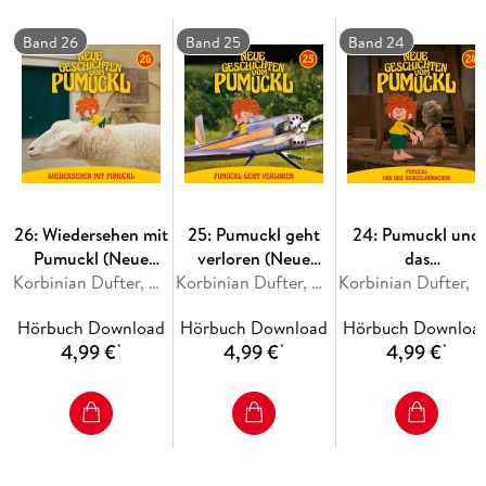
Empfohlen ab 4 Jahren
Band 26
Band 25
Band 24
26: Wiedersehen mit
25: Pumuckl geht
24: Pumuckl und
Pumuckl (Neue
verloren (Neue
das
Geschichten vom
Korbinian Dufter, Matthias Pacht, Julian Adiputra Witt, Katharina Köster
Geschichten vom
Korbinian Dufter, Matthias Pacht, Julian Adiputra Witt, Katharina Köster
Heinzelmännchen
Korbinian Dufter, Matthias Pacht, Julian Adiputra Witt, Katharina Köster
Pumuckl)
Pumuckl)
(Neue Geschichte
Hörbuch Download
Hörbuch Download
Hörbuch Downloa
vom Pumuckl)
4,99 €
4,99 €
4,99 €
*
*
*