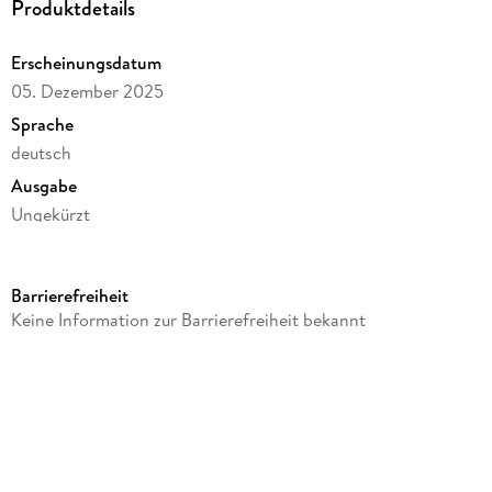
Produktdetails
Erscheinungsdatum
05. Dezember 2025
Sprache
deutsch
Ausgabe
Ungekürzt
Dateigröße
32,82 MB
Barrierefreiheit
Laufzeit
Keine Information zur Barrierefreiheit bekannt
32 Minuten
Altersempfehlung
ab 4 Jahre
Reihe
Neue Geschichten vom Pumuckl, 16