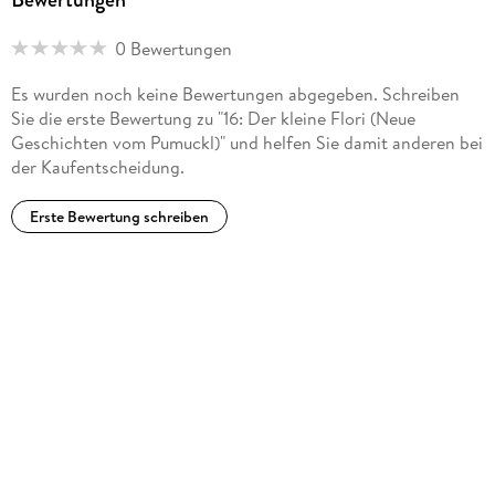
MP3
0 Bewertungen
Audioinhalt
Hörspiel
Es wurden noch keine Bewertungen abgegeben. Schreiben
Sie die erste Bewertung zu "16: Der kleine Flori (Neue
GTIN
Geschichten vom Pumuckl)" und helfen Sie damit anderen bei
4069829232760
der Kaufentscheidung.
Erste Bewertung schreiben