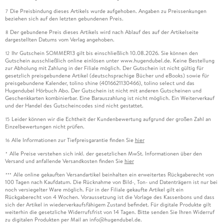
Die Preisbindung dieses Artikels wurde aufgehoben. Angaben zu Preissenkungen
7
beziehen sich auf den letzten gebundenen Preis.
Der gebundene Preis dieses Artikels wird nach Ablauf des auf der Artikelseite
8
dargestellten Datums vom Verlag angehoben.
Ihr Gutschein SOMMER13 gilt bis einschließlich 10.08.2026. Sie können den
12
Gutschein ausschließlich online einlösen unter www.hugendubel.de. Keine Bestellung
zur Abholung mit Zahlung in der Filiale möglich. Der Gutschein ist nicht gültig für
gesetzlich preisgebundene Artikel (deutschsprachige Bücher und eBooks) sowie für
preisgebundene Kalender, tolino shine (4016621130466), tolino select und das
Hugendubel Hörbuch Abo. Der Gutschein ist nicht mit anderen Gutscheinen und
Geschenkkarten kombinierbar. Eine Barauszahlung ist nicht möglich. Ein Weiterverkauf
und der Handel des Gutscheincodes sind nicht gestattet.
Leider können wir die Echtheit der Kundenbewertung aufgrund der großen Zahl an
15
Einzelbewertungen nicht prüfen.
Alle Informationen zur Tiefpreisgarantie finden Sie
hier
16
Alle Preise verstehen sich inkl. der gesetzlichen MwSt. Informationen über den
*
Versand und anfallende Versandkosten finden Sie
hier
Alle online gekauften Versandartikel beinhalten ein erweitertes Rückgaberecht von
***
100 Tagen nach Kaufdatum. Die Rücknahme von Bild-, Ton- und Datenträgern ist nur bei
noch versiegelter Ware möglich. Für in der Filiale gekaufte Artikel gilt ein
Rückgaberecht von 4 Wochen. Voraussetzung ist die Vorlage des Kassenbons und dass
sich der Artikel in wiederverkaufsfähigem Zustand befindet. Für digitale Produkte gilt
weiterhin die gesetzliche Widerrufsfrist von 14 Tagen. Bitte senden Sie Ihren Widerruf
zu digitalen Produkten per Mail an info@hugendubel.de.