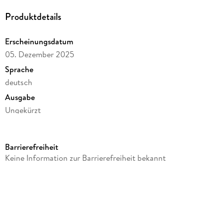
Produktdetails
Erscheinungsdatum
05. Dezember 2025
Sprache
deutsch
Ausgabe
Ungekürzt
Dateigröße
37,45 MB
Barrierefreiheit
Laufzeit
Keine Information zur Barrierefreiheit bekannt
34 Minuten
Altersempfehlung
ab 4 Jahre
Reihe
Neue Geschichten vom Pumuckl, 17