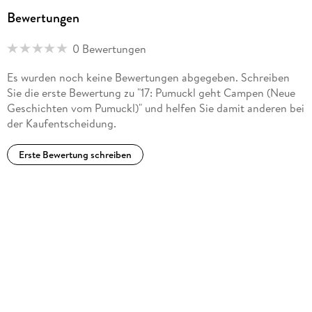
MP3
Bewertungen
Audioinhalt
Hörspiel
0 Bewertungen
GTIN
Es wurden noch keine Bewertungen abgegeben. Schreiben
4069829232791
Sie die erste Bewertung zu "17: Pumuckl geht Campen (Neue
Geschichten vom Pumuckl)" und helfen Sie damit anderen bei
der Kaufentscheidung.
Erste Bewertung schreiben