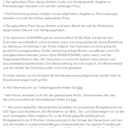
Der gebundene Preis dieses Artikels wurde vom Verlag gesenkt. Angaben zu
6
Preissenkungen beziehen sich auf den vorherigen Preis.
Die Preisbindung dieses Artikels wurde aufgehoben. Angaben zu Preissenkungen
7
beziehen sich auf den letzten gebundenen Preis.
Der gebundene Preis dieses Artikels wird nach Ablauf des auf der Artikelseite
8
dargestellten Datums vom Verlag angehoben.
Ihr Gutschein SOMMER13 gilt bis einschließlich 10.08.2026. Sie können den
12
Gutschein ausschließlich online einlösen unter www.hugendubel.de. Keine Bestellung
zur Abholung mit Zahlung in der Filiale möglich. Der Gutschein ist nicht gültig für
gesetzlich preisgebundene Artikel (deutschsprachige Bücher und eBooks) sowie für
preisgebundene Kalender, tolino shine (4016621130466), tolino select und das
Hugendubel Hörbuch Abo. Der Gutschein ist nicht mit anderen Gutscheinen und
Geschenkkarten kombinierbar. Eine Barauszahlung ist nicht möglich. Ein Weiterverkauf
und der Handel des Gutscheincodes sind nicht gestattet.
Leider können wir die Echtheit der Kundenbewertung aufgrund der großen Zahl an
15
Einzelbewertungen nicht prüfen.
Alle Informationen zur Tiefpreisgarantie finden Sie
hier
16
Alle Preise verstehen sich inkl. der gesetzlichen MwSt. Informationen über den
*
Versand und anfallende Versandkosten finden Sie
hier
Alle online gekauften Versandartikel beinhalten ein erweitertes Rückgaberecht von
***
100 Tagen nach Kaufdatum. Die Rücknahme von Bild-, Ton- und Datenträgern ist nur bei
noch versiegelter Ware möglich. Für in der Filiale gekaufte Artikel gilt ein
Rückgaberecht von 4 Wochen. Voraussetzung ist die Vorlage des Kassenbons und dass
sich der Artikel in wiederverkaufsfähigem Zustand befindet. Für digitale Produkte gilt