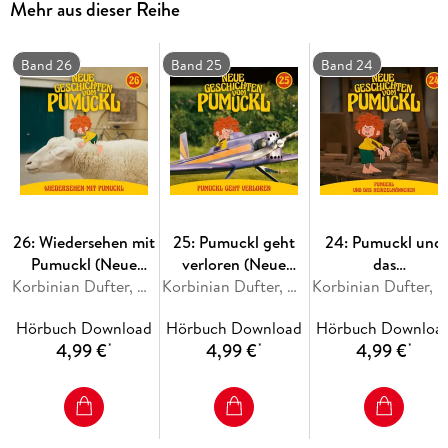
Mehr aus dieser Reihe
Empfohlen ab 4 Jahren
Band 26
Band 25
Band 24
26: Wiedersehen mit
25: Pumuckl geht
24: Pumuckl und
Pumuckl (Neue
verloren (Neue
das
Geschichten vom
Korbinian Dufter, Matthias Pacht, Julian Adiputra Witt, Katharina Köster
Geschichten vom
Korbinian Dufter, Matthias Pacht, Julian Adiputra Witt, Katharina Köster
Heinzelmännchen
Korbinian Dufter, Matthias Pacht, Julian Adiputra Witt, Katharina Köster
Pumuckl)
Pumuckl)
(Neue Geschichte
Hörbuch Download
Hörbuch Download
Hörbuch Downloa
vom Pumuckl)
4,99 €
4,99 €
4,99 €
*
*
*