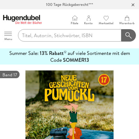
100 Tage Rückgaberecht***
Abholung in über 100 Filialen
Filiale
Konto
Merkzettel
Warenkorb
Hugendubel
Menu
Summer Sale:
13% Rabatt
auf viele Sortimente mit dem
12
mehr
Code
SOMMER13
erfahren
Band 17