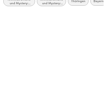
Thüringen
Bayern
und Mystery:
und Mystery:
ab 16 Jahre
Privatdetektiv /
weibliche
Amateurdetektive
Ermittler
Reihe
Hobbydetektivin Bea von Maarstein / Hummelstich, 3
Autor/Autorin
Katharina Schendel
Sprecher/Sprecherin
Gabriele Blum
Verlag/Hersteller
Lübbe Audio
Originalsprache
deutsch
Family Sharing
Ja
Produktart
MP3 format
Dateiformat