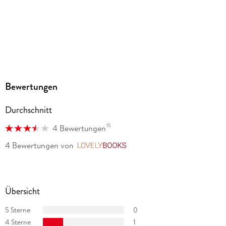
MP3
Audioinhalt
Hörbuch
GTIN
9783838796864
Bewertungen
Durchschnitt
15
4 Bewertungen
4 Bewertungen
von
LovelyBooks
Übersicht
5 Sterne
0
4 Sterne
1