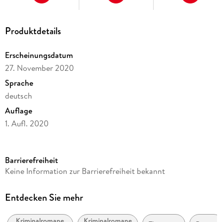
Produktdetails
Erscheinungsdatum
27. November 2020
Sprache
deutsch
Auflage
1. Aufl. 2020
Ausgabe
Ungekürzt
Barrierefreiheit
Dateigröße
Keine Information zur Barrierefreiheit bekannt
273,88 MB
Laufzeit
Entdecken Sie mehr
295 Minuten
Kriminalromane
Kriminalromane
Altersempfehlung