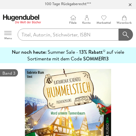
Abholung in über 100 Filialen
Filiale
Konto
Merkzettel
Warenkorb
Hugendubel
Menu
Nur noch heute:
Summer Sale -
13% Rabatt
auf viele
12
mehr
Sortimente mit dem Code
SOMMER13
erfahren
Band 3