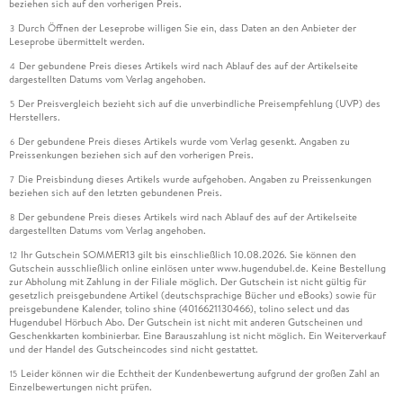
beziehen sich auf den vorherigen Preis.
Durch Öffnen der Leseprobe willigen Sie ein, dass Daten an den Anbieter der
3
Leseprobe übermittelt werden.
Der gebundene Preis dieses Artikels wird nach Ablauf des auf der Artikelseite
4
dargestellten Datums vom Verlag angehoben.
Der Preisvergleich bezieht sich auf die unverbindliche Preisempfehlung (UVP) des
5
Herstellers.
Der gebundene Preis dieses Artikels wurde vom Verlag gesenkt. Angaben zu
6
Preissenkungen beziehen sich auf den vorherigen Preis.
Die Preisbindung dieses Artikels wurde aufgehoben. Angaben zu Preissenkungen
7
beziehen sich auf den letzten gebundenen Preis.
Der gebundene Preis dieses Artikels wird nach Ablauf des auf der Artikelseite
8
dargestellten Datums vom Verlag angehoben.
Ihr Gutschein SOMMER13 gilt bis einschließlich 10.08.2026. Sie können den
12
Gutschein ausschließlich online einlösen unter www.hugendubel.de. Keine Bestellung
zur Abholung mit Zahlung in der Filiale möglich. Der Gutschein ist nicht gültig für
gesetzlich preisgebundene Artikel (deutschsprachige Bücher und eBooks) sowie für
preisgebundene Kalender, tolino shine (4016621130466), tolino select und das
Hugendubel Hörbuch Abo. Der Gutschein ist nicht mit anderen Gutscheinen und
Geschenkkarten kombinierbar. Eine Barauszahlung ist nicht möglich. Ein Weiterverkauf
und der Handel des Gutscheincodes sind nicht gestattet.
Leider können wir die Echtheit der Kundenbewertung aufgrund der großen Zahl an
15
Einzelbewertungen nicht prüfen.