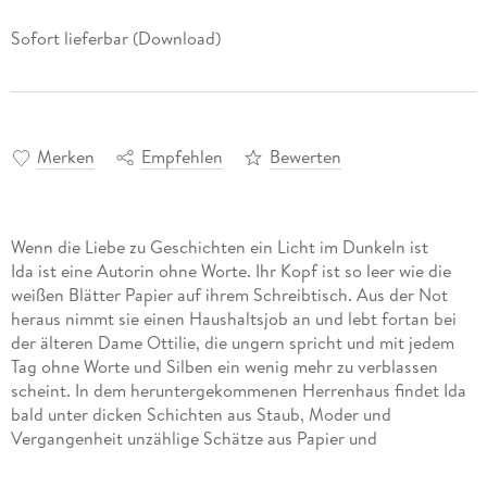
Sofort lieferbar (Download)
Merken
Empfehlen
Bewerten
Wenn die Liebe zu Geschichten ein Licht im Dunkeln ist
Ida ist eine Autorin ohne Worte. Ihr Kopf ist so leer wie die
weißen Blätter Papier auf ihrem Schreibtisch. Aus der Not
heraus nimmt sie einen Haushaltsjob an und lebt fortan bei
der älteren Dame Ottilie, die ungern spricht und mit jedem
Tag ohne Worte und Silben ein wenig mehr zu verblassen
scheint. In dem heruntergekommenen Herrenhaus findet Ida
bald unter dicken Schichten aus Staub, Moder und
Vergangenheit unzählige Schätze aus Papier und
Erinnerungen; Erinnerungen eines Lebens in Glanz, der nach
und nach abblättert. Bald erkennt Ida, dass Ottilies Faden zur