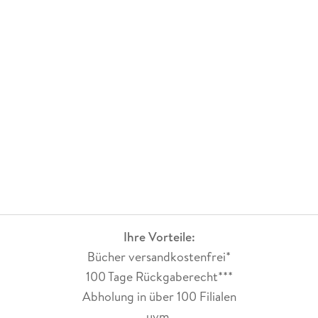
waren.»
«,...denn ein Mensch der zu einer ersten Begegnung ein Buch
mitbrachte, dem würde sie zu Beginn immer einen
Vertrauensbonus gewähren. Das war ein ungeschriebenes
Gesetz unter Lesenden.»
«Es ist die Geschichte eines jeden Bücherkindes.»
«Na wegen der Lücken zwischen den Gedanken.»
«Sie sehen aus. als wären sie selbst aus Buchseiten gemacht.»
«Etwas fehlte. Jemand fehlte. So sehr, das es ihr oft den
Atem nahm.»
Ihre Vorteile:
Bücher versandkostenfrei*
«Und sie hatte all ihre Trauer in die Seiten gepresst, all die
100 Tage Rückgaberecht***
Liebe und Freundschaft zwischen die Zeilen.»
Abholung in über 100 Filialen
«Es waren die Kleinigkeiten die sich wie ein Trostpflaster auf
uvm.