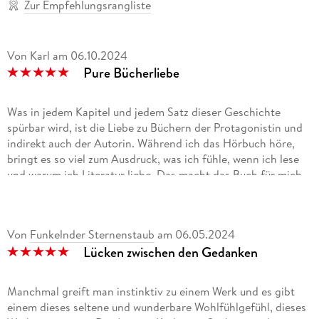
Zur Empfehlungsrangliste
Von Karl
am
06.10.2024
Pure Bücherliebe
Was in jedem Kapitel und jedem Satz dieser Geschichte
spürbar wird, ist die Liebe zu Büchern der Protagonistin und
indirekt auch der Autorin. Während ich das Hörbuch höre,
bringt es so viel zum Ausdruck, was ich fühle, wenn ich lese
und warum ich Literatur liebe. Das macht das Buch für mich
besonders und vor allem auch erinnerungswürdig. Die
Figuren sind zwar auch sympathisch und die Handlung
herzerwärmend, aber auch vorhersehbar. Beides ist nett, aber
Von
Funkelnder Sternenstaub
am
06.05.2024
begeistert mich nicht so sehr wie das tiefe Verständnis und
Lücken zwischen den Gedanken
die Liebe zu Büchern, die dabei spürbar wird. Ich habe mich
von dem Buch verstanden gefühlt und es deswegen geliebt.
Ich kann das Hörbuch deswegen wärmsten jeden empfehlen,
Manchmal greift man instinktiv zu einem Werk und es gibt
der oder die sich ein Leben ohne Bücher nicht vorstellen
einem dieses seltene und wunderbare Wohlfühlgefühl, dieses
kann und ebenso gerne wie ich in Büchern schwelgt, die