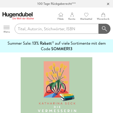
Abholung in über 100 Filialen
Filiale
Konto
Merkzettel
Warenkorb
Hugendubel
Menu
Summer Sale:
13% Rabatt
auf viele Sortimente mit dem
12
mehr
Code
SOMMER13
erfahren