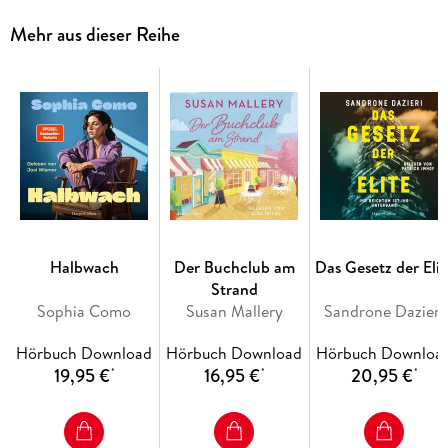
Gegenwart zu reißen droht und Ida Worte finden muss, um
Mehr aus dieser Reihe
Ottilies Verblassen zu verhindern. Im Schein des Kaminfeuers
beginnt Ida eine Geschichte zu erzählen, die nicht nur
Ottilies alte Wunden zu heilen vermag, sondern auch Ida eine
Antwort auf ihre drängendste Frage liefert jene nach dem
Gewicht der Worte.
Halbwach
Der Buchclub am
Das Gesetz der Elit
Strand
Sophia Como
Susan Mallery
Sandrone Dazieri
Hörbuch Download
Hörbuch Download
Hörbuch Downloa
19,95 €
16,95 €
20,95 €
*
*
*