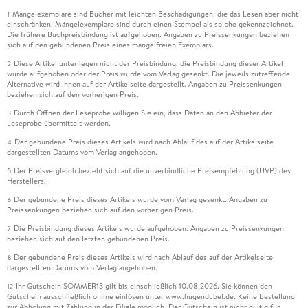
Mängelexemplare sind Bücher mit leichten Beschädigungen, die das Lesen aber nicht
1
einschränken. Mängelexemplare sind durch einen Stempel als solche gekennzeichnet.
Die frühere Buchpreisbindung ist aufgehoben. Angaben zu Preissenkungen beziehen
sich auf den gebundenen Preis eines mangelfreien Exemplars.
Diese Artikel unterliegen nicht der Preisbindung, die Preisbindung dieser Artikel
2
wurde aufgehoben oder der Preis wurde vom Verlag gesenkt. Die jeweils zutreffende
Alternative wird Ihnen auf der Artikelseite dargestellt. Angaben zu Preissenkungen
beziehen sich auf den vorherigen Preis.
Durch Öffnen der Leseprobe willigen Sie ein, dass Daten an den Anbieter der
3
Leseprobe übermittelt werden.
Der gebundene Preis dieses Artikels wird nach Ablauf des auf der Artikelseite
4
dargestellten Datums vom Verlag angehoben.
Der Preisvergleich bezieht sich auf die unverbindliche Preisempfehlung (UVP) des
5
Herstellers.
Der gebundene Preis dieses Artikels wurde vom Verlag gesenkt. Angaben zu
6
Preissenkungen beziehen sich auf den vorherigen Preis.
Die Preisbindung dieses Artikels wurde aufgehoben. Angaben zu Preissenkungen
7
beziehen sich auf den letzten gebundenen Preis.
Der gebundene Preis dieses Artikels wird nach Ablauf des auf der Artikelseite
8
dargestellten Datums vom Verlag angehoben.
Ihr Gutschein SOMMER13 gilt bis einschließlich 10.08.2026. Sie können den
12
Gutschein ausschließlich online einlösen unter www.hugendubel.de. Keine Bestellung
zur Abholung mit Zahlung in der Filiale möglich. Der Gutschein ist nicht gültig für