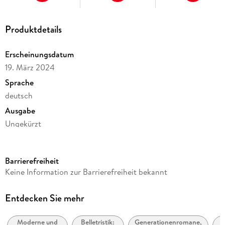
Produktdetails
Erscheinungsdatum
19. März 2024
Sprache
deutsch
Ausgabe
Ungekürzt
Dateigröße
350,58 MB
Barrierefreiheit
Laufzeit
Keine Information zur Barrierefreiheit bekannt
494 Minuten
Reihe
Entdecken Sie mehr
HarperCollins eBook
Moderne und
Belletristik:
Generationenromane,
Be
Autor/Autorin