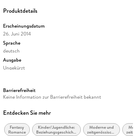
Produktdetails
Erscheinungsdatum
26. Juni 2014
Sprache
deutsch
Ausgabe
Ungekürzt
Dateigröße
492,35 MB
Barrierefreiheit
Laufzeit
Keine Information zur Barrierefreiheit bekannt
572 Minuten
Reihe
Entdecken Sie mehr
Silber-Trilogie, 2
Fantasy
Kinder/Jugendliche:
Moderne und
Mod
Autor/Autorin
Romance
Beziehungsgeschichten
zeitgenössische
zeitg
Kerstin Gier