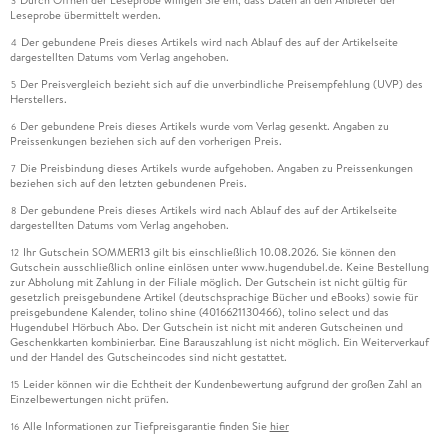
3
Leseprobe übermittelt werden.
Der gebundene Preis dieses Artikels wird nach Ablauf des auf der Artikelseite
4
dargestellten Datums vom Verlag angehoben.
Der Preisvergleich bezieht sich auf die unverbindliche Preisempfehlung (UVP) des
5
Herstellers.
Der gebundene Preis dieses Artikels wurde vom Verlag gesenkt. Angaben zu
6
Preissenkungen beziehen sich auf den vorherigen Preis.
Die Preisbindung dieses Artikels wurde aufgehoben. Angaben zu Preissenkungen
7
beziehen sich auf den letzten gebundenen Preis.
Der gebundene Preis dieses Artikels wird nach Ablauf des auf der Artikelseite
8
dargestellten Datums vom Verlag angehoben.
Ihr Gutschein SOMMER13 gilt bis einschließlich 10.08.2026. Sie können den
12
Gutschein ausschließlich online einlösen unter www.hugendubel.de. Keine Bestellung
zur Abholung mit Zahlung in der Filiale möglich. Der Gutschein ist nicht gültig für
gesetzlich preisgebundene Artikel (deutschsprachige Bücher und eBooks) sowie für
preisgebundene Kalender, tolino shine (4016621130466), tolino select und das
Hugendubel Hörbuch Abo. Der Gutschein ist nicht mit anderen Gutscheinen und
Geschenkkarten kombinierbar. Eine Barauszahlung ist nicht möglich. Ein Weiterverkauf
und der Handel des Gutscheincodes sind nicht gestattet.
Leider können wir die Echtheit der Kundenbewertung aufgrund der großen Zahl an
15
Einzelbewertungen nicht prüfen.
Alle Informationen zur Tiefpreisgarantie finden Sie
hier
16