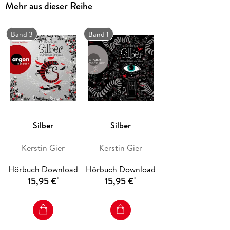
Mehr aus dieser Reihe
herumschlagen. Und der Tatsache, dass es einige Menschen
gibt, die noch eine Rechnung mit ihr offen haben - sowohl
tagsüber als auch nachts ...
Band 3
Band 1
"Das zweite Buch der Träume" ist die fulminate, spannende
Fortsetzung der "SILBER"-Trilogie.
Silber
Silber
Kerstin Gier
Kerstin Gier
Hörbuch Download
Hörbuch Download
15,95 €
15,95 €
*
*