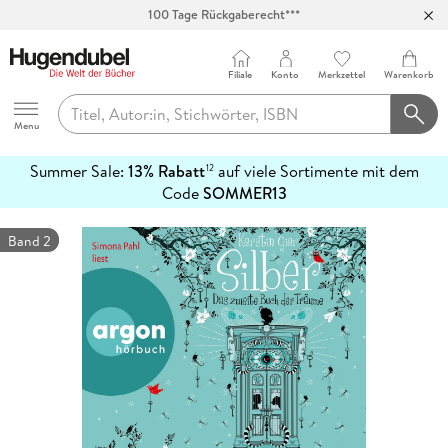
100 Tage Rückgaberecht***
Abholung in über 100 Filialen
Filiale
Konto
Merkzettel
Warenkorb
Hugendubel
Menu
Summer Sale:
13% Rabatt
auf viele Sortimente mit dem
12
mehr
Code
SOMMER13
erfahren
Band 2