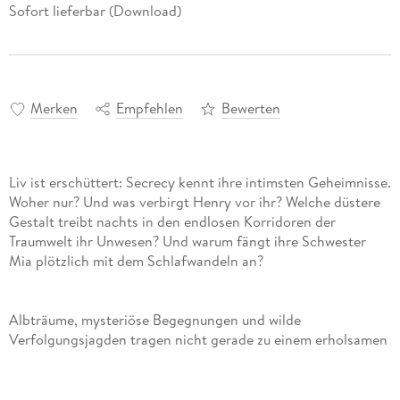
Sofort lieferbar (Download)
Merken
Empfehlen
Bewerten
Liv ist erschüttert: Secrecy kennt ihre intimsten Geheimnisse.
Woher nur? Und was verbirgt Henry vor ihr? Welche düstere
Gestalt treibt nachts in den endlosen Korridoren der
Traumwelt ihr Unwesen? Und warum fängt ihre Schwester
Mia plötzlich mit dem Schlafwandeln an?
Albträume, mysteriöse Begegnungen und wilde
Verfolgungsjagden tragen nicht gerade zu einem erholsamen
Schlaf bei, dabei muss Liv sich doch auch schon tagsüber mit
der geballten Problematik einer frischgebackenen
Patchworkfamilie samt intriganter Großmutter