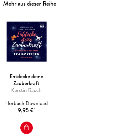
Mehr aus dieser Reihe
Erwachsene gab . Schon Buddha soll solche heilsamen
Geschichten erzählt haben, um Menschen an die eigene Kraft
zu erinnern. Durch dieses einzigartige Buch können jetzt
auch Kinder, Eltern und Pädagogen die wohltuende Wirkung
dieser kleinen Meisterwerke erleben.
Entdecke deine
Zauberkraft
Kerstin Rauch
Hörbuch Download
9,95 €
*