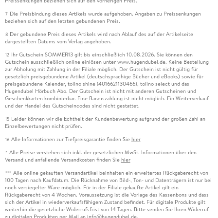
Preissenkungen beziehen sich auf den vorherigen Preis.
Die Preisbindung dieses Artikels wurde aufgehoben. Angaben zu Preissenkungen
7
beziehen sich auf den letzten gebundenen Preis.
Der gebundene Preis dieses Artikels wird nach Ablauf des auf der Artikelseite
8
dargestellten Datums vom Verlag angehoben.
Ihr Gutschein SOMMER13 gilt bis einschließlich 10.08.2026. Sie können den
12
Gutschein ausschließlich online einlösen unter www.hugendubel.de. Keine Bestellung
zur Abholung mit Zahlung in der Filiale möglich. Der Gutschein ist nicht gültig für
gesetzlich preisgebundene Artikel (deutschsprachige Bücher und eBooks) sowie für
preisgebundene Kalender, tolino shine (4016621130466), tolino select und das
Hugendubel Hörbuch Abo. Der Gutschein ist nicht mit anderen Gutscheinen und
Geschenkkarten kombinierbar. Eine Barauszahlung ist nicht möglich. Ein Weiterverkauf
und der Handel des Gutscheincodes sind nicht gestattet.
Leider können wir die Echtheit der Kundenbewertung aufgrund der großen Zahl an
15
Einzelbewertungen nicht prüfen.
Alle Informationen zur Tiefpreisgarantie finden Sie
hier
16
Alle Preise verstehen sich inkl. der gesetzlichen MwSt. Informationen über den
*
Versand und anfallende Versandkosten finden Sie
hier
Alle online gekauften Versandartikel beinhalten ein erweitertes Rückgaberecht von
***
100 Tagen nach Kaufdatum. Die Rücknahme von Bild-, Ton- und Datenträgern ist nur bei
noch versiegelter Ware möglich. Für in der Filiale gekaufte Artikel gilt ein
Rückgaberecht von 4 Wochen. Voraussetzung ist die Vorlage des Kassenbons und dass
sich der Artikel in wiederverkaufsfähigem Zustand befindet. Für digitale Produkte gilt
weiterhin die gesetzliche Widerrufsfrist von 14 Tagen. Bitte senden Sie Ihren Widerruf
zu digitalen Produkten per Mail an info@hugendubel.de.