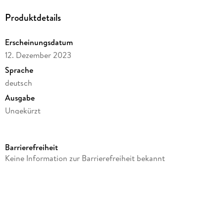
Produktdetails
Erscheinungsdatum
12. Dezember 2023
Sprache
deutsch
Ausgabe
Ungekürzt
Dateigröße
101,52 MB
Barrierefreiheit
Laufzeit
Keine Information zur Barrierefreiheit bekannt
151 Minuten
Altersempfehlung
ab 0 Jahre
Reihe
Entspannungsgeschichten, Fantasiereisen und