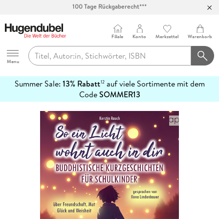
Abholung in über 100 Filialen
Filiale
Konto
Merkzettel
Warenkorb
Hugendubel
Menu
Summer Sale:
13% Rabatt
auf viele Sortimente mit dem
12
mehr
Code
SOMMER13
erfahren