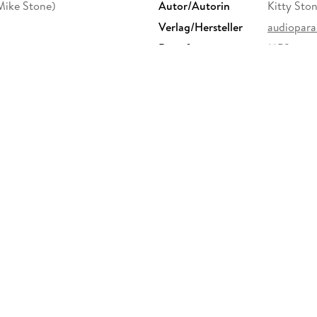
Mike Stone)
Autor/Autorin
Kitty Sto
Verlag/Hersteller
audiopara
Dateiformat
MP3
GTIN
9783987