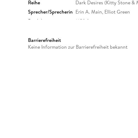
Reihe
Dark Desires (Kitty Stone & 
Sprecher/Sprecherin
Erin A. Main, Elliot Green
Produktart
MP3 format
Audioinhalt
Hörbuch
Barrierefreiheit
Keine Information zur Barrierefreiheit bekannt