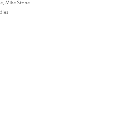
ne, Mike Stone
dies
478772