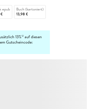
k epub
Buch (kartoniert)
 €
13,98 €
usätzlich 13%
auf diesen
12
 dem Gutscheincode: