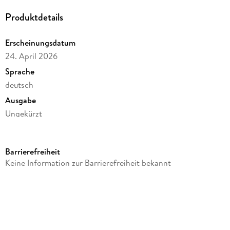
Produktdetails
Erscheinungsdatum
24. April 2026
Sprache
deutsch
Ausgabe
Ungekürzt
Dateigröße
36,87 MB
Barrierefreiheit
Laufzeit
Keine Information zur Barrierefreiheit bekannt
34 Minuten
Altersempfehlung
ab 4 Jahre
Reihe
Neue Geschichten vom Pumuckl, 25