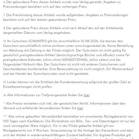
Der gebundene Preis dieses Artikels wurde vom Verlag gesenkt. Angaben zu
6
Preissenkungen beziehen sich auf den vorherigen Preis.
Die Preisbindung dieses Artikels wurde aufgehoben. Angaben zu Preissenkungen
7
beziehen sich auf den letzten gebundenen Preis.
Der gebundene Preis dieses Artikels wird nach Ablauf des auf der Artikelseite
8
dargestellten Datums vom Verlag angehoben.
Ihr Gutschein SOMMER13 gilt bis einschließlich 10.08.2026. Sie können den
12
Gutschein ausschließlich online einlösen unter www.hugendubel.de. Keine Bestellung
zur Abholung mit Zahlung in der Filiale möglich. Der Gutschein ist nicht gültig für
gesetzlich preisgebundene Artikel (deutschsprachige Bücher und eBooks) sowie für
preisgebundene Kalender, tolino shine (4016621130466), tolino select und das
Hugendubel Hörbuch Abo. Der Gutschein ist nicht mit anderen Gutscheinen und
Geschenkkarten kombinierbar. Eine Barauszahlung ist nicht möglich. Ein Weiterverkauf
und der Handel des Gutscheincodes sind nicht gestattet.
Leider können wir die Echtheit der Kundenbewertung aufgrund der großen Zahl an
15
Einzelbewertungen nicht prüfen.
Alle Informationen zur Tiefpreisgarantie finden Sie
hier
16
Alle Preise verstehen sich inkl. der gesetzlichen MwSt. Informationen über den
*
Versand und anfallende Versandkosten finden Sie
hier
Alle online gekauften Versandartikel beinhalten ein erweitertes Rückgaberecht von
***
100 Tagen nach Kaufdatum. Die Rücknahme von Bild-, Ton- und Datenträgern ist nur bei
noch versiegelter Ware möglich. Für in der Filiale gekaufte Artikel gilt ein
Rückgaberecht von 4 Wochen. Voraussetzung ist die Vorlage des Kassenbons und dass
sich der Artikel in wiederverkaufsfähigem Zustand befindet. Für digitale Produkte gilt