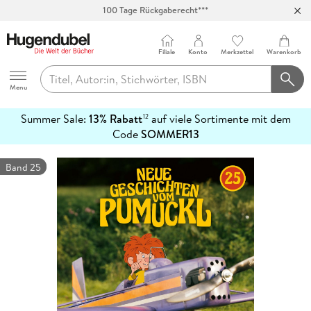
100 Tage Rückgaberecht***
Abholung in über 100 Filialen
Filiale
Konto
Merkzettel
Warenkorb
Hugendubel
Menu
Summer Sale:
13% Rabatt
auf viele Sortimente mit dem
12
mehr
Code
SOMMER13
erfahren
Band 25