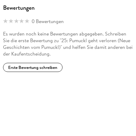
MP3
Bewertungen
Audioinhalt
Hörspiel
0 Bewertungen
GTIN
Es wurden noch keine Bewertungen abgegeben. Schreiben
4071498205464
Sie die erste Bewertung zu "25: Pumuckl geht verloren (Neue
Geschichten vom Pumuckl)" und helfen Sie damit anderen bei
der Kaufentscheidung.
Erste Bewertung schreiben