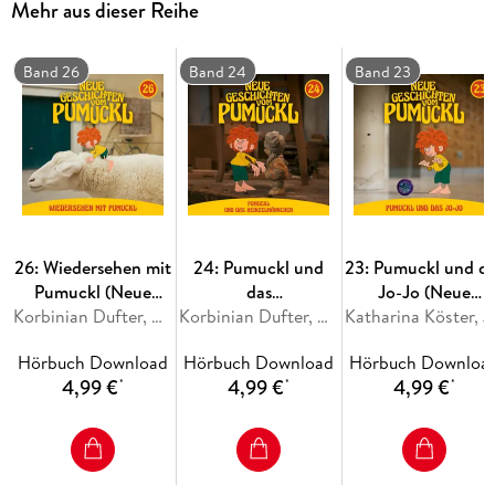
Mehr aus dieser Reihe
Band 26
Band 24
Band 23
Empfohlen ab 4 Jahren
26: Wiedersehen mit
24: Pumuckl und
23: Pumuckl und d
Pumuckl (Neue
das
Jo-Jo (Neue
Geschichten vom
Korbinian Dufter, Matthias Pacht, Julian Adiputra Witt, Katharina Köster
Heinzelmännchen
Korbinian Dufter, Matthias Pacht, Julian Adiputra Witt, Katharina Köster
Geschichten vom
Katharina Köster, Julian Adi
Pumuckl)
(Neue Geschichten
Pumuckl)
Hörbuch Download
Hörbuch Download
Hörbuch Downloa
vom Pumuckl)
4,99 €
4,99 €
4,99 €
*
*
*