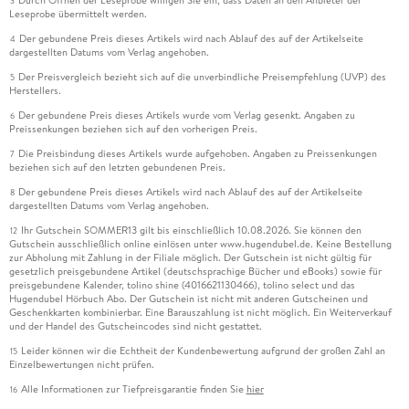
3
Leseprobe übermittelt werden.
Der gebundene Preis dieses Artikels wird nach Ablauf des auf der Artikelseite
4
dargestellten Datums vom Verlag angehoben.
Der Preisvergleich bezieht sich auf die unverbindliche Preisempfehlung (UVP) des
5
Herstellers.
Der gebundene Preis dieses Artikels wurde vom Verlag gesenkt. Angaben zu
6
Preissenkungen beziehen sich auf den vorherigen Preis.
Die Preisbindung dieses Artikels wurde aufgehoben. Angaben zu Preissenkungen
7
beziehen sich auf den letzten gebundenen Preis.
Der gebundene Preis dieses Artikels wird nach Ablauf des auf der Artikelseite
8
dargestellten Datums vom Verlag angehoben.
Ihr Gutschein SOMMER13 gilt bis einschließlich 10.08.2026. Sie können den
12
Gutschein ausschließlich online einlösen unter www.hugendubel.de. Keine Bestellung
zur Abholung mit Zahlung in der Filiale möglich. Der Gutschein ist nicht gültig für
gesetzlich preisgebundene Artikel (deutschsprachige Bücher und eBooks) sowie für
preisgebundene Kalender, tolino shine (4016621130466), tolino select und das
Hugendubel Hörbuch Abo. Der Gutschein ist nicht mit anderen Gutscheinen und
Geschenkkarten kombinierbar. Eine Barauszahlung ist nicht möglich. Ein Weiterverkauf
und der Handel des Gutscheincodes sind nicht gestattet.
Leider können wir die Echtheit der Kundenbewertung aufgrund der großen Zahl an
15
Einzelbewertungen nicht prüfen.
Alle Informationen zur Tiefpreisgarantie finden Sie
hier
16