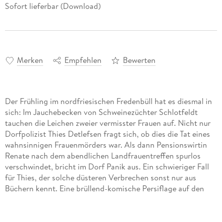
Sofort lieferbar (Download)
Merken
Empfehlen
Bewerten
Der Frühling im nordfriesischen Fredenbüll hat es diesmal in
sich: Im Jauchebecken von Schweinezüchter Schlotfeldt
tauchen die Leichen zweier vermisster Frauen auf. Nicht nur
Dorfpolizist Thies Detlefsen fragt sich, ob dies die Tat eines
wahnsinnigen Frauenmörders war. Als dann Pensionswirtin
Renate nach dem abendlichen Landfrauentreffen spurlos
verschwindet, bricht im Dorf Panik aus. Ein schwieriger Fall
für Thies, der solche düsteren Verbrechen sonst nur aus
Büchern kennt. Eine brüllend-komische Persiflage auf den
Skandinavienkrimi launig gelesen vom Autor selbst.
Ungekürzte Autorenlesung