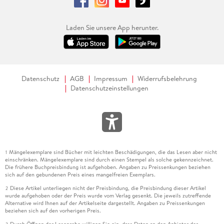
Laden Sie unsere App herunter.
Datenschutz
AGB
Impressum
Widerrufsbelehrung
Datenschutzeinstellungen
Mängelexemplare sind Bücher mit leichten Beschädigungen, die das Lesen aber nicht
1
einschränken. Mängelexemplare sind durch einen Stempel als solche gekennzeichnet.
Die frühere Buchpreisbindung ist aufgehoben. Angaben zu Preissenkungen beziehen
sich auf den gebundenen Preis eines mangelfreien Exemplars.
Diese Artikel unterliegen nicht der Preisbindung, die Preisbindung dieser Artikel
2
wurde aufgehoben oder der Preis wurde vom Verlag gesenkt. Die jeweils zutreffende
Alternative wird Ihnen auf der Artikelseite dargestellt. Angaben zu Preissenkungen
beziehen sich auf den vorherigen Preis.
Durch Öffnen der Leseprobe willigen Sie ein, dass Daten an den Anbieter der