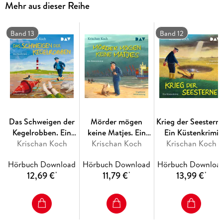
Mehr aus dieser Reihe
Band 13
Band 12
Das Schweigen der
Mörder mögen
Krieg der Seesterne
Kegelrobben. Ein
keine Matjes. Ein
Ein Küstenkrimi
Krischan Koch
Inselkrimi
Krischan Koch
Küstenkrimi
Krischan Koch
Hörbuch Download
Hörbuch Download
Hörbuch Downloa
12,69 €
11,79 €
13,99 €
*
*
*