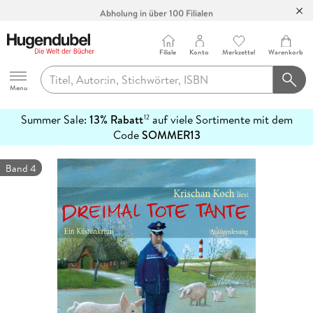
Abholung in über 100 Filialen
Filiale
Konto
Merkzettel
Warenkorb
Hugendubel
Menu
Summer Sale:
13% Rabatt
auf viele Sortimente mit dem
12
mehr
Code
SOMMER13
erfahren
Band 4