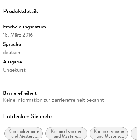
Produktdetails
Erscheinungsdatum
18. März 2016
Sprache
deutsch
Ausgabe
Ungekürzt
Laufzeit
352 Minuten
Barrierefreiheit
Reihe
Keine Information zur Barrierefreiheit bekannt
Thies Detlefsen & Nicole Stappenbek / Ein Küstenkrimi, 4
Autor/Autorin
Entdecken Sie mehr
Krischan Koch
Kriminalromane
Kriminalromane
Kriminalromane
Sprecher/Sprecherin
und Mystery:
und Mystery:
und Mystery:
Krischan Koch