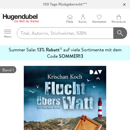
100 Tage Rückgaberecht***
Abholung in über 100 Filialen
Filiale
Konto
Merkzettel
Warenkorb
Hugendubel
Menu
Summer Sale:
13% Rabatt
auf viele Sortimente mit dem
12
mehr
Code
SOMMER13
erfahren
Band 1