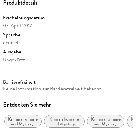
Produktdetails
Erscheinungsdatum
07. April 2017
Sprache
deutsch
Ausgabe
Ungekürzt
Laufzeit
480 Minuten
Barrierefreiheit
Reihe
Keine Information zur Barrierefreiheit bekannt
Harry Oldenburg, 1
Autor/Autorin
Entdecken Sie mehr
Krischan Koch
Kriminalromane
Kriminalromane
Kriminalromane
Kr
Sprecher/Sprecherin
und Mystery:
und Mystery:
und Mystery:
u
Krischan Koch
Humor
Privatdetektiv /
Cosy Mystery
Po
Amateurdetektive