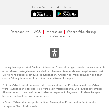
Laden Sie unsere App herunter.
Datenschutz
AGB
Impressum
Widerrufsbelehrung
Datenschutzeinstellungen
Mängelexemplare sind Bücher mit leichten Beschädigungen, die das Lesen aber nicht
1
einschränken. Mängelexemplare sind durch einen Stempel als solche gekennzeichnet.
Die frühere Buchpreisbindung ist aufgehoben. Angaben zu Preissenkungen beziehen
sich auf den gebundenen Preis eines mangelfreien Exemplars.
Diese Artikel unterliegen nicht der Preisbindung, die Preisbindung dieser Artikel
2
wurde aufgehoben oder der Preis wurde vom Verlag gesenkt. Die jeweils zutreffende
Alternative wird Ihnen auf der Artikelseite dargestellt. Angaben zu Preissenkungen
beziehen sich auf den vorherigen Preis.
Durch Öffnen der Leseprobe willigen Sie ein, dass Daten an den Anbieter der
3
Leseprobe übermittelt werden.