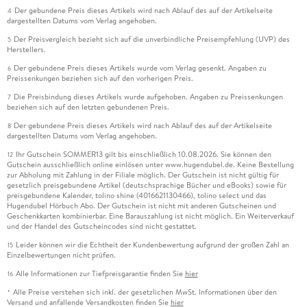
Der gebundene Preis dieses Artikels wird nach Ablauf des auf der Artikelseite
4
dargestellten Datums vom Verlag angehoben.
Der Preisvergleich bezieht sich auf die unverbindliche Preisempfehlung (UVP) des
5
Herstellers.
Der gebundene Preis dieses Artikels wurde vom Verlag gesenkt. Angaben zu
6
Preissenkungen beziehen sich auf den vorherigen Preis.
Die Preisbindung dieses Artikels wurde aufgehoben. Angaben zu Preissenkungen
7
beziehen sich auf den letzten gebundenen Preis.
Der gebundene Preis dieses Artikels wird nach Ablauf des auf der Artikelseite
8
dargestellten Datums vom Verlag angehoben.
Ihr Gutschein SOMMER13 gilt bis einschließlich 10.08.2026. Sie können den
12
Gutschein ausschließlich online einlösen unter www.hugendubel.de. Keine Bestellung
zur Abholung mit Zahlung in der Filiale möglich. Der Gutschein ist nicht gültig für
gesetzlich preisgebundene Artikel (deutschsprachige Bücher und eBooks) sowie für
preisgebundene Kalender, tolino shine (4016621130466), tolino select und das
Hugendubel Hörbuch Abo. Der Gutschein ist nicht mit anderen Gutscheinen und
Geschenkkarten kombinierbar. Eine Barauszahlung ist nicht möglich. Ein Weiterverkauf
und der Handel des Gutscheincodes sind nicht gestattet.
Leider können wir die Echtheit der Kundenbewertung aufgrund der großen Zahl an
15
Einzelbewertungen nicht prüfen.
Alle Informationen zur Tiefpreisgarantie finden Sie
hier
16
Alle Preise verstehen sich inkl. der gesetzlichen MwSt. Informationen über den
*
Versand und anfallende Versandkosten finden Sie
hier