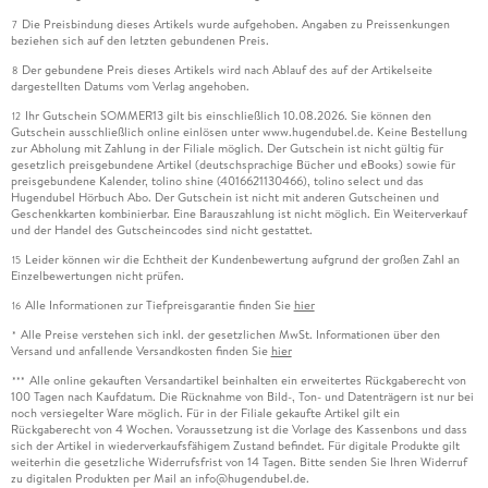
Die Preisbindung dieses Artikels wurde aufgehoben. Angaben zu Preissenkungen
7
beziehen sich auf den letzten gebundenen Preis.
Der gebundene Preis dieses Artikels wird nach Ablauf des auf der Artikelseite
8
dargestellten Datums vom Verlag angehoben.
Ihr Gutschein SOMMER13 gilt bis einschließlich 10.08.2026. Sie können den
12
Gutschein ausschließlich online einlösen unter www.hugendubel.de. Keine Bestellung
zur Abholung mit Zahlung in der Filiale möglich. Der Gutschein ist nicht gültig für
gesetzlich preisgebundene Artikel (deutschsprachige Bücher und eBooks) sowie für
preisgebundene Kalender, tolino shine (4016621130466), tolino select und das
Hugendubel Hörbuch Abo. Der Gutschein ist nicht mit anderen Gutscheinen und
Geschenkkarten kombinierbar. Eine Barauszahlung ist nicht möglich. Ein Weiterverkauf
und der Handel des Gutscheincodes sind nicht gestattet.
Leider können wir die Echtheit der Kundenbewertung aufgrund der großen Zahl an
15
Einzelbewertungen nicht prüfen.
Alle Informationen zur Tiefpreisgarantie finden Sie
hier
16
Alle Preise verstehen sich inkl. der gesetzlichen MwSt. Informationen über den
*
Versand und anfallende Versandkosten finden Sie
hier
Alle online gekauften Versandartikel beinhalten ein erweitertes Rückgaberecht von
***
100 Tagen nach Kaufdatum. Die Rücknahme von Bild-, Ton- und Datenträgern ist nur bei
noch versiegelter Ware möglich. Für in der Filiale gekaufte Artikel gilt ein
Rückgaberecht von 4 Wochen. Voraussetzung ist die Vorlage des Kassenbons und dass
sich der Artikel in wiederverkaufsfähigem Zustand befindet. Für digitale Produkte gilt
weiterhin die gesetzliche Widerrufsfrist von 14 Tagen. Bitte senden Sie Ihren Widerruf
zu digitalen Produkten per Mail an info@hugendubel.de.