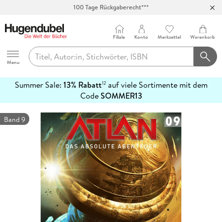
100 Tage Rückgaberecht***
Abholung in über 100 Filialen
Filiale
Konto
Merkzettel
Warenkorb
Hugendubel
Menu
Summer Sale:
13% Rabatt
auf viele Sortimente mit dem
12
mehr
Code
SOMMER13
erfahren
Band 9