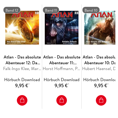
Mausefalle VII alles daran, das drohende Unheil aufzuhalten.
Gleichzeitig wehren sich die Menschen der SOL gegen ihr
Band 12
Band 11
Band 10
Schicksal - die finale Schlacht um den Hantelraumer beginnt .
. .
Atlan - Das absolute
Atlan - Das absolute
Atlan - Das absolut
Abenteuer 12: Das
Abenteuer 11:
Abenteuer 10: Da
Rätsel von Chail
Falk-Ingo Klee, Marianne Sydow
Emotio-Schock
Horst Hoffmann, Peter Terrid
Gesetz der Erbaue
Hubert Haensel, Detlef
Hörbuch Download
Hörbuch Download
Hörbuch Downloa
9,95 €
9,95 €
9,95 €
*
*
*