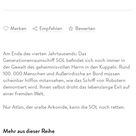
Merken
Empfehlen
Bewerten
Am Ende des vierten Jahrtausends: Das
Generationenraumschiff SOL befindet sich noch immer in
der Gewalt des geheimnisvollen Herrn in den Kuppeln. Rund
100. 000 Menschen und Außerirdische an Bord müssen
scheinbar hilflos mitansehen, wie das Schiff von Robotern
demontiert wird. Ihnen selbst droht das lebenslange Exil auf
einer fremden Welt.
Nur Atlan, der uralte Arkonide, kann die SOL noch retten.
Mit Hilfe der sogenannten Schläfer nimmt er den ungleichen
Kampf gegen den mächtigen Gegner auf.
Mehr aus dieser Reihe
Atlan und seine Gefährten setzen auf dem Planeten