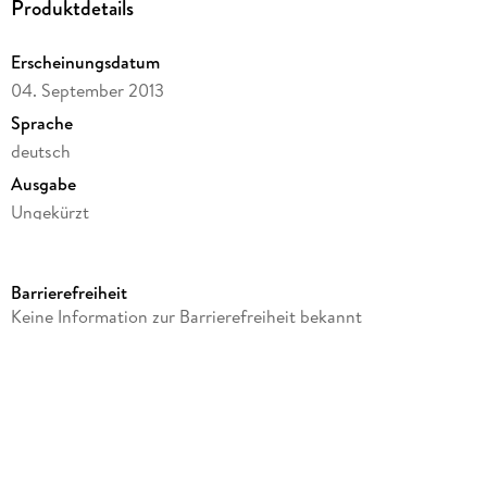
Produktdetails
Erscheinungsdatum
04. September 2013
Sprache
deutsch
Ausgabe
Ungekürzt
Laufzeit
390 Minuten
Barrierefreiheit
Altersempfehlung
Keine Information zur Barrierefreiheit bekannt
ab 12 Jahre
Reihe
Atlan - Das absolute Abenteuer, 9
Autor/Autorin
Kurt Mahr, Hans Kneifel