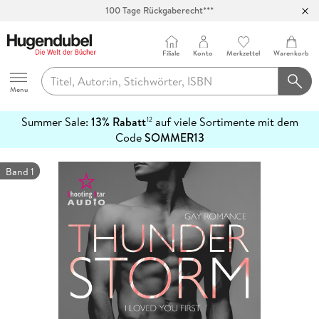
100 Tage Rückgaberecht***
Abholung in über 100 Filialen
Filiale
Konto
Merkzettel
Warenkorb
Hugendubel
Menu
Summer Sale:
13% Rabatt
auf viele Sortimente mit dem
12
mehr
Code
SOMMER13
erfahren
Band 1