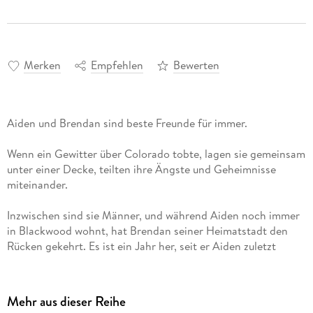
Merken
Empfehlen
Bewerten
Wenn ein Gewitter über Colorado tobte, lagen sie gemeinsam
unter einer Decke, teilten ihre Ängste und Geheimnisse
Inzwischen sind sie Männer, und während Aiden noch immer
in Blackwood wohnt, hat Brendan seiner Heimatstadt den
Rücken gekehrt. Es ist ein Jahr her, seit er Aiden zuletzt
gesehen hat. Und es dauert bloß eine einzige Sekunde, um all
die unterdrückten Gefühle von Neuem entflammen zu lassen.
Warum musste er sich ausgerechnet in seinen besten Freund
Mehr aus dieser Reihe
verlieben? Warum ist Aiden so unverschämt sexy? Und was