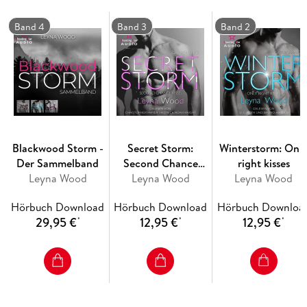
passiert eigentlich, wenn erneut ein Sturm über die dunklen
Band 4
Band 3
Band 2
"Hast du schon mal einen Mann geküsst?", frage ich mit
Blackwood Storm -
Secret Storm:
Winterstorm: Onl
Der Sammelband
Second Chance
right kisses
Leyna Wood
Leyna Wood
Kisses
Leyna Wood
Aiden nimmt einen hektischen Atemzug. Sein Mundwinkel
Hörbuch Download
Hörbuch Download
Hörbuch Downloa
29,95 €
12,95 €
12,95 €
*
*
*
Über zwei Männer, Gewitter und ungeheuer stürmisches