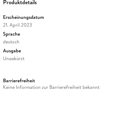
Produktdetails
Verlangen.
Erscheinungsdatum
21. April 2023
Sprache
deutsch
Ausgabe
Ungekürzt
Dateigröße
350,61 MB
Barrierefreiheit
Laufzeit
Keine Information zur Barrierefreiheit bekannt
496 Minuten
Reihe
Blackwood STORM Trilogie, 1
Autor/Autorin
Leyna Wood