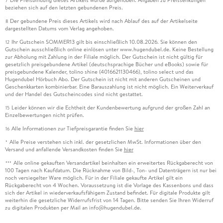
7
beziehen sich auf den letzten gebundenen Preis.
Der gebundene Preis dieses Artikels wird nach Ablauf des auf der Artikelseite
8
dargestellten Datums vom Verlag angehoben.
Ihr Gutschein SOMMER13 gilt bis einschließlich 10.08.2026. Sie können den
12
Gutschein ausschließlich online einlösen unter www.hugendubel.de. Keine Bestellung
zur Abholung mit Zahlung in der Filiale möglich. Der Gutschein ist nicht gültig für
gesetzlich preisgebundene Artikel (deutschsprachige Bücher und eBooks) sowie für
preisgebundene Kalender, tolino shine (4016621130466), tolino select und das
Hugendubel Hörbuch Abo. Der Gutschein ist nicht mit anderen Gutscheinen und
Geschenkkarten kombinierbar. Eine Barauszahlung ist nicht möglich. Ein Weiterverkauf
und der Handel des Gutscheincodes sind nicht gestattet.
Leider können wir die Echtheit der Kundenbewertung aufgrund der großen Zahl an
15
Einzelbewertungen nicht prüfen.
Alle Informationen zur Tiefpreisgarantie finden Sie
hier
16
Alle Preise verstehen sich inkl. der gesetzlichen MwSt. Informationen über den
*
Versand und anfallende Versandkosten finden Sie
hier
Alle online gekauften Versandartikel beinhalten ein erweitertes Rückgaberecht von
***
100 Tagen nach Kaufdatum. Die Rücknahme von Bild-, Ton- und Datenträgern ist nur bei
noch versiegelter Ware möglich. Für in der Filiale gekaufte Artikel gilt ein
Rückgaberecht von 4 Wochen. Voraussetzung ist die Vorlage des Kassenbons und dass
sich der Artikel in wiederverkaufsfähigem Zustand befindet. Für digitale Produkte gilt
weiterhin die gesetzliche Widerrufsfrist von 14 Tagen. Bitte senden Sie Ihren Widerruf
zu digitalen Produkten per Mail an info@hugendubel.de.