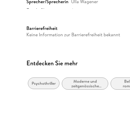
Sprecher/Sprecherin
Ulla Wagener
Family Sharing
Ja
Dateiformat
MP3
GTIN
9788727122397
Barrierefreiheit
Keine Information zur Barrierefreiheit bekannt
Entdecken Sie mehr
Moderne und
Bel
Psychothriller
zeitgenössische
rom
Belletristik: allgemein
Sp
und literarisch