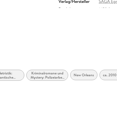
Verlag/Hersteller
SAGA Eg
Produktart
MP3 form
Audioinhalt
Hörbuch
letristik:
Kriminalromane und
New Orleans
ca. 2010
antische
Mystery: Polizeiarbeit
annung
& Forensik