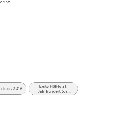
mont
at
Erste Hälfte 21.
 bis ca. 2019
Jahrhundert (ca.
2000 bis ca. 2050)