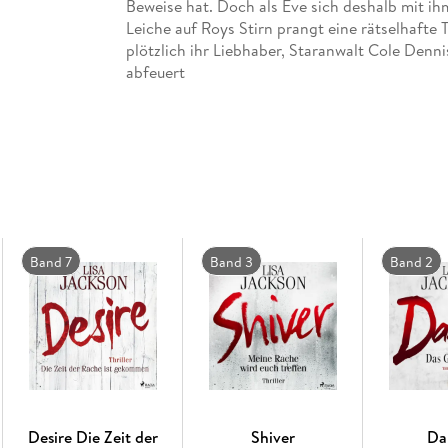
Beweise hat. Doch als Eve sich deshalb mit ihm 
Leiche auf Roys Stirn prangt eine rätselhafte T
plötzlich ihr Liebhaber, Staranwalt Cole Dennis
abfeuert
Band 7
Band 3
Band 2
Desire Die Zeit der
Shiver
Da