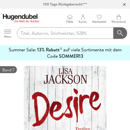
100 Tage Rückgaberecht***
Abholung in über 100 Filialen
Filiale
Konto
Merkzettel
Warenkorb
Hugendubel
Menu
Summer Sale:
13% Rabatt
auf viele Sortimente mit dem
12
mehr
Code
SOMMER13
erfahren
Band 7