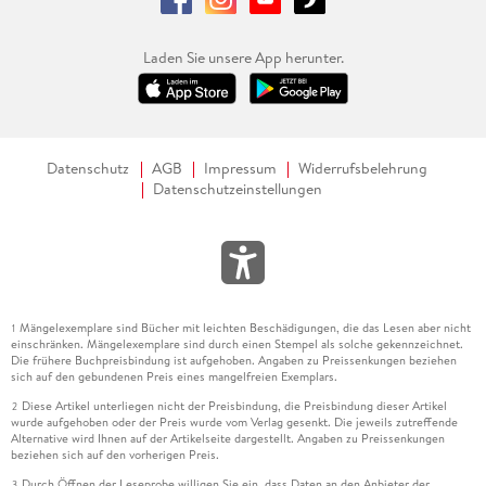
Laden Sie unsere App herunter.
Datenschutz
AGB
Impressum
Widerrufsbelehrung
Datenschutzeinstellungen
Mängelexemplare sind Bücher mit leichten Beschädigungen, die das Lesen aber nicht
1
einschränken. Mängelexemplare sind durch einen Stempel als solche gekennzeichnet.
Die frühere Buchpreisbindung ist aufgehoben. Angaben zu Preissenkungen beziehen
sich auf den gebundenen Preis eines mangelfreien Exemplars.
Diese Artikel unterliegen nicht der Preisbindung, die Preisbindung dieser Artikel
2
wurde aufgehoben oder der Preis wurde vom Verlag gesenkt. Die jeweils zutreffende
Alternative wird Ihnen auf der Artikelseite dargestellt. Angaben zu Preissenkungen
beziehen sich auf den vorherigen Preis.
Durch Öffnen der Leseprobe willigen Sie ein, dass Daten an den Anbieter der
3