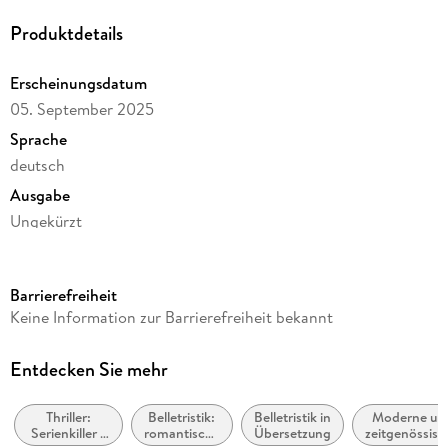
Produktdetails
Erscheinungsdatum
05. September 2025
Sprache
deutsch
Ausgabe
Ungekürzt
Dateigröße
714,43 MB
Barrierefreiheit
Laufzeit
Keine Information zur Barrierefreiheit bekannt
1063 Minuten
Reihe
Entdecken Sie mehr
Ein Fall für Bentz und Montoya, 7
Thriller:
Belletristik:
Belletristik in
Moderne un
Autor/Autorin
Serienkiller /
romantische
Übersetzung
zeitgenössisc
Lisa Jackson