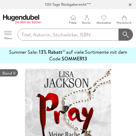
100 Tage Rückgaberecht***
Abholung in über 100 Filialen
Filiale
Konto
Merkzettel
Warenkorb
Hugendubel
Menu
Summer Sale:
13% Rabatt
auf viele Sortimente mit dem
12
mehr
Code
SOMMER13
erfahren
Band 9