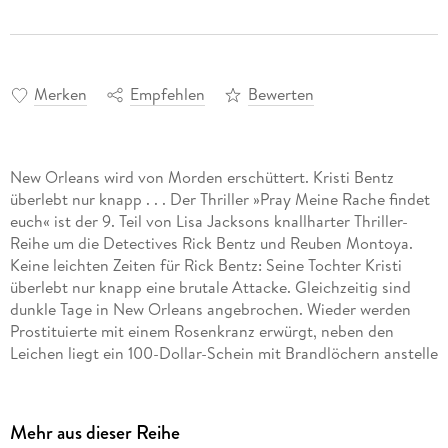
Merken
Empfehlen
Bewerten
New Orleans wird von Morden erschüttert. Kristi Bentz
überlebt nur knapp . . . Der Thriller »Pray Meine Rache findet
euch« ist der 9. Teil von Lisa Jacksons knallharter Thriller-
Reihe um die Detectives Rick Bentz und Reuben Montoya.
Keine leichten Zeiten für Rick Bentz: Seine Tochter Kristi
überlebt nur knapp eine brutale Attacke. Gleichzeitig sind
dunkle Tage in New Orleans angebrochen. Wieder werden
Prostituierte mit einem Rosenkranz erwürgt, neben den
Leichen liegt ein 100-Dollar-Schein mit Brandlöchern anstelle
der Augen von Benjamin Franklin. Bentz und sein Kollege
Reuben Montoya ermitteln unter Hochdruck. Alles deutet
darauf hin, dass Vater John, der berüchtigte Rosenkranz-
Mehr aus dieser Reihe
Killer, wieder in der Stadt ist. Aber steckt er auch hinter dem