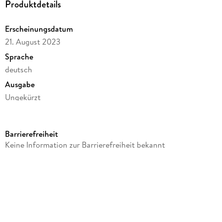
Produktdetails
Erscheinungsdatum
21. August 2023
Sprache
deutsch
Ausgabe
Ungekürzt
Dateigröße
626,28 MB
Barrierefreiheit
Laufzeit
Keine Information zur Barrierefreiheit bekannt
920 Minuten
Reihe
Ein Fall für Bentz und Montoya, 9
Autor/Autorin
Lisa Jackson