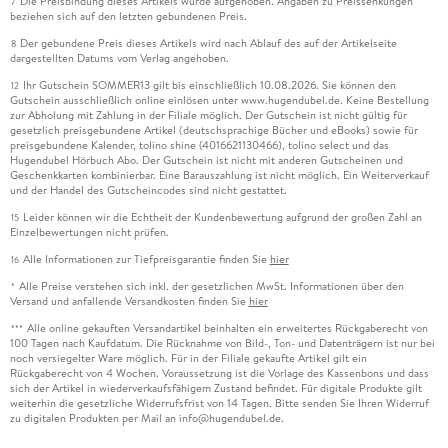
Die Preisbindung dieses Artikels wurde aufgehoben. Angaben zu Preissenkungen
7
beziehen sich auf den letzten gebundenen Preis.
Der gebundene Preis dieses Artikels wird nach Ablauf des auf der Artikelseite
8
dargestellten Datums vom Verlag angehoben.
Ihr Gutschein SOMMER13 gilt bis einschließlich 10.08.2026. Sie können den
12
Gutschein ausschließlich online einlösen unter www.hugendubel.de. Keine Bestellung
zur Abholung mit Zahlung in der Filiale möglich. Der Gutschein ist nicht gültig für
gesetzlich preisgebundene Artikel (deutschsprachige Bücher und eBooks) sowie für
preisgebundene Kalender, tolino shine (4016621130466), tolino select und das
Hugendubel Hörbuch Abo. Der Gutschein ist nicht mit anderen Gutscheinen und
Geschenkkarten kombinierbar. Eine Barauszahlung ist nicht möglich. Ein Weiterverkauf
und der Handel des Gutscheincodes sind nicht gestattet.
Leider können wir die Echtheit der Kundenbewertung aufgrund der großen Zahl an
15
Einzelbewertungen nicht prüfen.
Alle Informationen zur Tiefpreisgarantie finden Sie
hier
16
Alle Preise verstehen sich inkl. der gesetzlichen MwSt. Informationen über den
*
Versand und anfallende Versandkosten finden Sie
hier
Alle online gekauften Versandartikel beinhalten ein erweitertes Rückgaberecht von
***
100 Tagen nach Kaufdatum. Die Rücknahme von Bild-, Ton- und Datenträgern ist nur bei
noch versiegelter Ware möglich. Für in der Filiale gekaufte Artikel gilt ein
Rückgaberecht von 4 Wochen. Voraussetzung ist die Vorlage des Kassenbons und dass
sich der Artikel in wiederverkaufsfähigem Zustand befindet. Für digitale Produkte gilt
weiterhin die gesetzliche Widerrufsfrist von 14 Tagen. Bitte senden Sie Ihren Widerruf
zu digitalen Produkten per Mail an info@hugendubel.de.