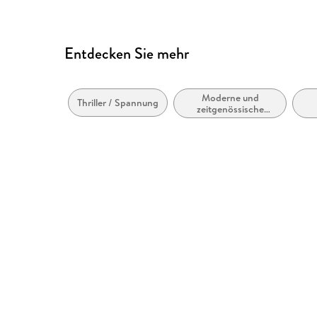
Entdecken Sie mehr
Moderne und
Thriller / Spannung
zeitgenössische
Belletristik: allgemein
und literarisch