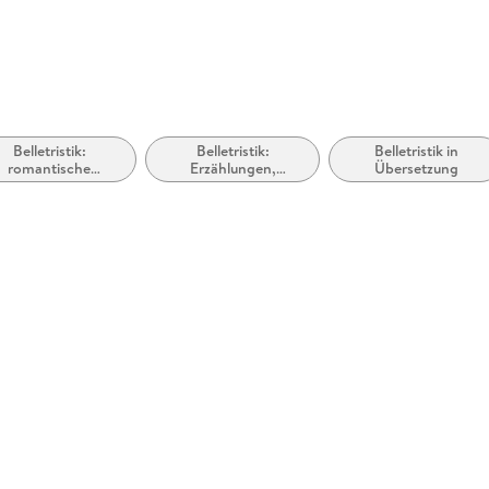
Belletristik:
Belletristik:
Belletristik in
romantische
Erzählungen,
Übersetzung
Spannung
Kurzgeschichten,
Short Stories