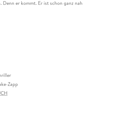
n. Denn er kommt. Er ist schon ganz nah
riller
Lake-Zapp
UCH
at