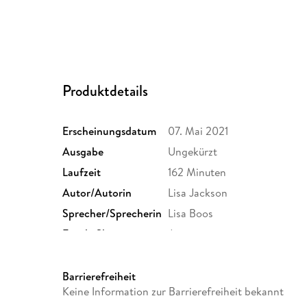
Produktdetails
Erscheinungsdatum
07. Mai 2021
Ausgabe
Ungekürzt
Laufzeit
162 Minuten
Autor/Autorin
Lisa Jackson
Sprecher/Sprecherin
Lisa Boos
Family Sharing
Ja
Dateiformat
MP3
GTIN
9783958627475
Barrierefreiheit
Keine Information zur Barrierefreiheit bekannt