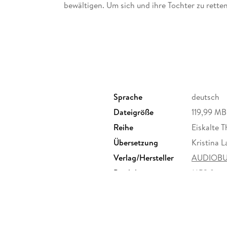
bewältigen. Um sich und ihre Tochter zu rette
Sprache
deutsch
Dateigröße
119,99 MB
Reihe
Eiskalte Th
Übersetzung
Kristina 
Verlag/Hersteller
AUDIOB
Produktart
MP3 form
Audioinhalt
Hörbuch