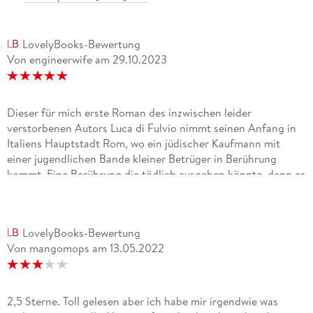
LovelyBooks-Bewertung
Von engineerwife
am
29.10.2023
Dieser für mich erste Roman des inzwischen leider
verstorbenen Autors Luca di Fulvio nimmt seinen Anfang in
Italiens Hauptstadt Rom, wo ein jüdischer Kaufmann mit
einer jugendlichen Bande kleiner Betrüger in Berührung
kommt. Eine Berührung die tödlich ausgehen könnte, denn er
wird vom Helden der Geschichte, dem jungen Mercurio,
niedergestochen und ausgeraubt. Mercurio und seinen
Freunden gelingt eine abenteuerliche Flucht, bei der dieser
LovelyBooks-Bewertung
schließlich auch auf die junge Benedetta sowie den
Von mangomops
am
13.05.2022
vermeintlichen Mediziner Isacco und dessen Tochter
Giudetta stößt. Die Flucht führt das Grüppchen weiter nach
Venedig und Mestre, wo Giudetta und Isacco zu
zweifelhaftem Ruhm gelangen, der schon bald viele Neider
2,5 Sterne. Toll gelesen aber ich habe mir irgendwie was
aufs Tapet bringt. Ob das gut ausgehen kann für alle