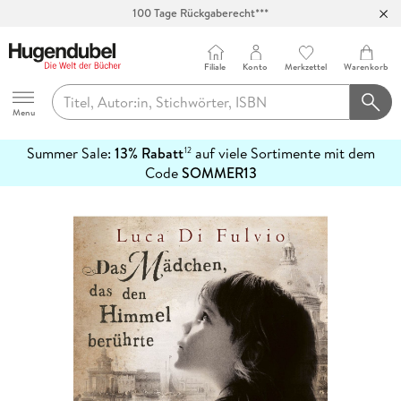
100 Tage Rückgaberecht***
Abholung in über 100 Filialen
Filiale
Konto
Merkzettel
Warenkorb
Hugendubel
Menu
Summer Sale:
13% Rabatt
auf viele Sortimente mit dem
12
mehr
Code
SOMMER13
erfahren