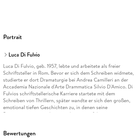
GTIN
9783838771335
Portrait
Luca Di Fulvio
Luca Di Fulvio, geb. 1957, lebte und arbeitete als freier
Schriftsteller in Rom. Bevor er sich dem Schreiben widmete,
studierte er dort Dramaturgie bei Andrea Camilleri an der
Accademia Nazionale d'Arte Drammatica Silvio D'Amico. Di
Fulvios schriftstellerische Karriere startete mit dem
Schreiben von Thrillern, später wandte er sich den großen,
emotional tiefen Geschichten zu, in denen seine
Protagonist:innen sich gegen die mannigfaltigen
Widrigkeiten des Lebens zur Wehr setzen müssen. Er erzählte
mit Leidenschaft, Liebe für seine Protagonisten und großem
Bewertungen
Sinn für Gerechtigkeit und riss mit jedem Roman seine große