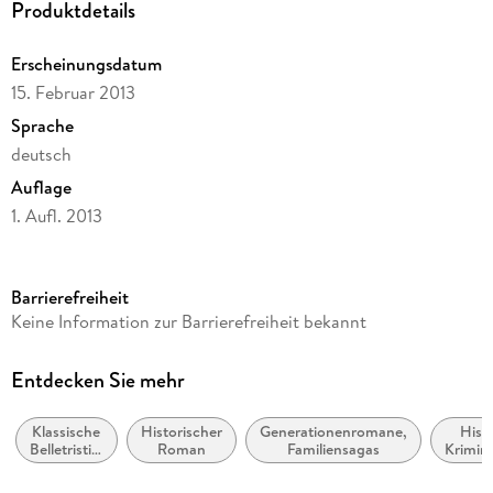
Produktdetails
Erscheinungsdatum
15. Februar 2013
Sprache
deutsch
Auflage
1. Aufl. 2013
Ausgabe
Gekürzt
Barrierefreiheit
Laufzeit
Keine Information zur Barrierefreiheit bekannt
622 Minuten
Autor/Autorin
Entdecken Sie mehr
Luca Di Fulvio
Klassische
Historischer
Generationenromane,
Hist
Herausgegeben von
Belletristik:
Roman
Familiensagas
Krimin
Lübbe Audio Bastei Lübbe GmbH & Co. KG Köln
allgemein
und 
und