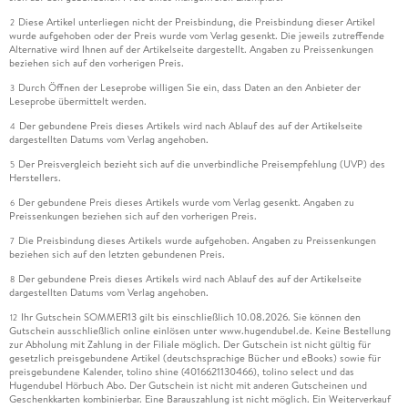
Diese Artikel unterliegen nicht der Preisbindung, die Preisbindung dieser Artikel
2
wurde aufgehoben oder der Preis wurde vom Verlag gesenkt. Die jeweils zutreffende
Alternative wird Ihnen auf der Artikelseite dargestellt. Angaben zu Preissenkungen
beziehen sich auf den vorherigen Preis.
Durch Öffnen der Leseprobe willigen Sie ein, dass Daten an den Anbieter der
3
Leseprobe übermittelt werden.
Der gebundene Preis dieses Artikels wird nach Ablauf des auf der Artikelseite
4
dargestellten Datums vom Verlag angehoben.
Der Preisvergleich bezieht sich auf die unverbindliche Preisempfehlung (UVP) des
5
Herstellers.
Der gebundene Preis dieses Artikels wurde vom Verlag gesenkt. Angaben zu
6
Preissenkungen beziehen sich auf den vorherigen Preis.
Die Preisbindung dieses Artikels wurde aufgehoben. Angaben zu Preissenkungen
7
beziehen sich auf den letzten gebundenen Preis.
Der gebundene Preis dieses Artikels wird nach Ablauf des auf der Artikelseite
8
dargestellten Datums vom Verlag angehoben.
Ihr Gutschein SOMMER13 gilt bis einschließlich 10.08.2026. Sie können den
12
Gutschein ausschließlich online einlösen unter www.hugendubel.de. Keine Bestellung
zur Abholung mit Zahlung in der Filiale möglich. Der Gutschein ist nicht gültig für
gesetzlich preisgebundene Artikel (deutschsprachige Bücher und eBooks) sowie für
preisgebundene Kalender, tolino shine (4016621130466), tolino select und das
Hugendubel Hörbuch Abo. Der Gutschein ist nicht mit anderen Gutscheinen und
Geschenkkarten kombinierbar. Eine Barauszahlung ist nicht möglich. Ein Weiterverkauf