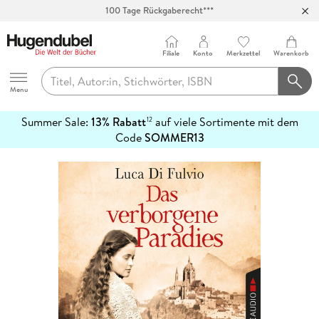
100 Tage Rückgaberecht***
Abholung in über 100 Filialen
Filiale
Konto
Merkzettel
Warenkorb
Hugendubel
Menu
Summer Sale:
13% Rabatt
auf viele Sortimente mit dem
12
mehr
Code
SOMMER13
erfahren