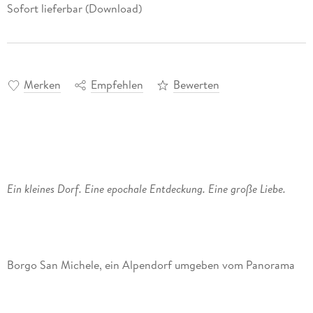
Sofort lieferbar (Download)
Merken
Empfehlen
Bewerten
Ein kleines Dorf. Eine epochale Entdeckung. Eine große Liebe.
Borgo San Michele, ein Alpendorf umgeben vom Panorama
majestätischer Berge. Dort verbinden sich die Schicksale von
Daniele, einem jungen Mann, der mit einer besonderen Gabe
zur Welt kam, und Susanna, die unter dramatischen