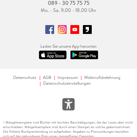
089 - 30 75 75 75
Mo. - Sa. 9.00 - 18.00 Uhr
Laden Sie unsere App herunter.
Datenschutz
AGB
Impressum
Widerrufsbelehrung
Datenschutzeinstellungen
Mängelexemplare sind Bücher mit leichten Beschädigungen, die das Lesen aber nicht
1
einschränken. Mängelexemplare sind durch einen Stempel als solche gekennzeichnet.
Die frühere Buchpreisbindung ist aufgehoben. Angaben zu Preissenkungen beziehen
sich auf den gebundenen Preis eines mangelfreien Exemplars.