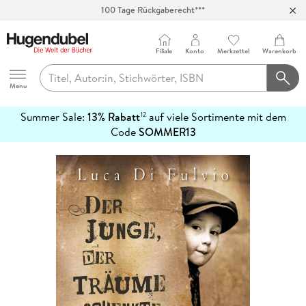
Abholung in über 100 Filialen
Filiale
Konto
Merkzettel
Warenkorb
Hugendubel
Menu
Summer Sale:
13% Rabatt
auf viele Sortimente mit dem
12
mehr
Code
SOMMER13
erfahren