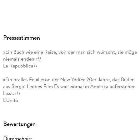
Audioinhalt
Hörbuch
GTIN
9783838770109
Pressestimmen
»Ein Buch wie eine Reise, von der man sich wünscht, sie möge
niemals enden.«\\
La Repubblica\\
»Ein pralles Feuilleton der New Yorker 20er Jahre, das Bilder
aus Sergio Leones Film Es war einmal in Amerika auferstehen
lässt.«\\
L'Unità
Bewertungen
Durchschnitt