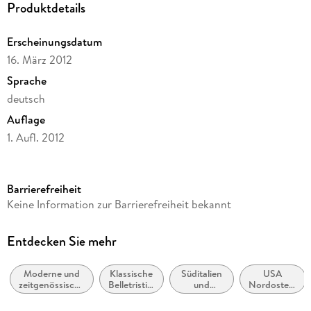
Produktdetails
Erscheinungsdatum
16. März 2012
Sprache
deutsch
Auflage
1. Aufl. 2012
Ausgabe
Gekürzt
Barrierefreiheit
Laufzeit
Keine Information zur Barrierefreiheit bekannt
398 Minuten
Autor/Autorin
Entdecken Sie mehr
Luca Di Fulvio
Moderne und
Klassische
Süditalien
USA
Herausgegeben von
zeitgenössische
Belletristik:
und
Nordosten:
Lübbe Audio Bastei Lübbe GmbH & Co. KG Köln
Belletristik:
allgemein
italienische
Mid-
allgemein und
und
Inseln
Atlantic