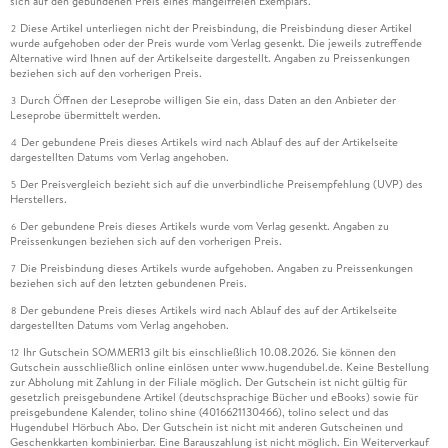
sich auf den gebundenen Preis eines mangelfreien Exemplars.
Diese Artikel unterliegen nicht der Preisbindung, die Preisbindung dieser Artikel
2
wurde aufgehoben oder der Preis wurde vom Verlag gesenkt. Die jeweils zutreffende
Alternative wird Ihnen auf der Artikelseite dargestellt. Angaben zu Preissenkungen
beziehen sich auf den vorherigen Preis.
Durch Öffnen der Leseprobe willigen Sie ein, dass Daten an den Anbieter der
3
Leseprobe übermittelt werden.
Der gebundene Preis dieses Artikels wird nach Ablauf des auf der Artikelseite
4
dargestellten Datums vom Verlag angehoben.
Der Preisvergleich bezieht sich auf die unverbindliche Preisempfehlung (UVP) des
5
Herstellers.
Der gebundene Preis dieses Artikels wurde vom Verlag gesenkt. Angaben zu
6
Preissenkungen beziehen sich auf den vorherigen Preis.
Die Preisbindung dieses Artikels wurde aufgehoben. Angaben zu Preissenkungen
7
beziehen sich auf den letzten gebundenen Preis.
Der gebundene Preis dieses Artikels wird nach Ablauf des auf der Artikelseite
8
dargestellten Datums vom Verlag angehoben.
Ihr Gutschein SOMMER13 gilt bis einschließlich 10.08.2026. Sie können den
12
Gutschein ausschließlich online einlösen unter www.hugendubel.de. Keine Bestellung
zur Abholung mit Zahlung in der Filiale möglich. Der Gutschein ist nicht gültig für
gesetzlich preisgebundene Artikel (deutschsprachige Bücher und eBooks) sowie für
preisgebundene Kalender, tolino shine (4016621130466), tolino select und das
Hugendubel Hörbuch Abo. Der Gutschein ist nicht mit anderen Gutscheinen und
Geschenkkarten kombinierbar. Eine Barauszahlung ist nicht möglich. Ein Weiterverkauf