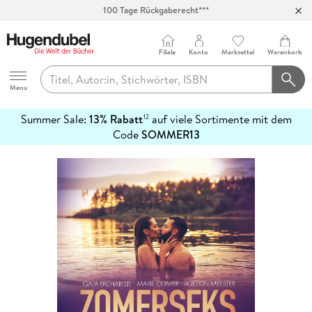
100 Tage Rückgaberecht***
Abholung in über 100 Filialen
Filiale
Konto
Merkzettel
Warenkorb
Hugendubel
Menu
Summer Sale:
13% Rabatt
auf viele Sortimente mit dem
12
mehr
Code
SOMMER13
erfahren