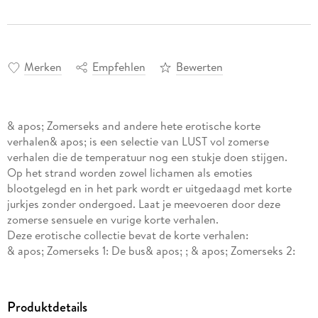
Merken
Empfehlen
Bewerten
& apos; Zomerseks and andere hete erotische korte
verhalen& apos; is een selectie van LUST vol zomerse
verhalen die de temperatuur nog een stukje doen stijgen.
Op het strand worden zowel lichamen als emoties
blootgelegd en in het park wordt er uitgedaagd met korte
jurkjes zonder ondergoed. Laat je meevoeren door deze
zomerse sensuele en vurige korte verhalen.
Deze erotische collectie bevat de korte verhalen:
& apos; Zomerseks 1: De bus& apos; ; & apos; Zomerseks 2:
Het strand& apos; ; & apos; Zomerseks 3: Het park& apos; ; &
apos; Aphroditische bruiloften& apos; ; & apos; Zeg het me!
& apos; ; & apos; Lichaamstaal& apos; ; & apos; Een
Produktdetails
buitengewone bloemiste& apos; ; & apos; Skydive& apos; ; &