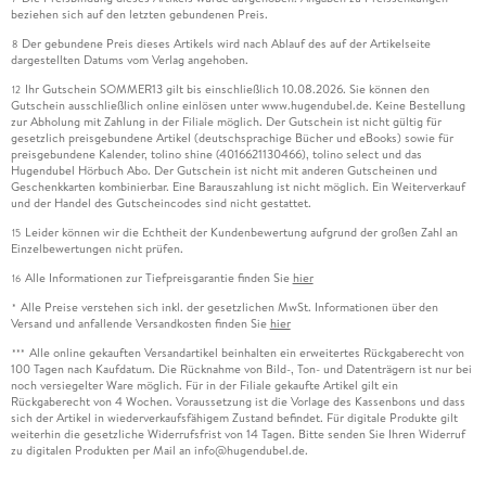
beziehen sich auf den letzten gebundenen Preis.
Der gebundene Preis dieses Artikels wird nach Ablauf des auf der Artikelseite
8
dargestellten Datums vom Verlag angehoben.
Ihr Gutschein SOMMER13 gilt bis einschließlich 10.08.2026. Sie können den
12
Gutschein ausschließlich online einlösen unter www.hugendubel.de. Keine Bestellung
zur Abholung mit Zahlung in der Filiale möglich. Der Gutschein ist nicht gültig für
gesetzlich preisgebundene Artikel (deutschsprachige Bücher und eBooks) sowie für
preisgebundene Kalender, tolino shine (4016621130466), tolino select und das
Hugendubel Hörbuch Abo. Der Gutschein ist nicht mit anderen Gutscheinen und
Geschenkkarten kombinierbar. Eine Barauszahlung ist nicht möglich. Ein Weiterverkauf
und der Handel des Gutscheincodes sind nicht gestattet.
Leider können wir die Echtheit der Kundenbewertung aufgrund der großen Zahl an
15
Einzelbewertungen nicht prüfen.
Alle Informationen zur Tiefpreisgarantie finden Sie
hier
16
Alle Preise verstehen sich inkl. der gesetzlichen MwSt. Informationen über den
*
Versand und anfallende Versandkosten finden Sie
hier
Alle online gekauften Versandartikel beinhalten ein erweitertes Rückgaberecht von
***
100 Tagen nach Kaufdatum. Die Rücknahme von Bild-, Ton- und Datenträgern ist nur bei
noch versiegelter Ware möglich. Für in der Filiale gekaufte Artikel gilt ein
Rückgaberecht von 4 Wochen. Voraussetzung ist die Vorlage des Kassenbons und dass
sich der Artikel in wiederverkaufsfähigem Zustand befindet. Für digitale Produkte gilt
weiterhin die gesetzliche Widerrufsfrist von 14 Tagen. Bitte senden Sie Ihren Widerruf
zu digitalen Produkten per Mail an info@hugendubel.de.