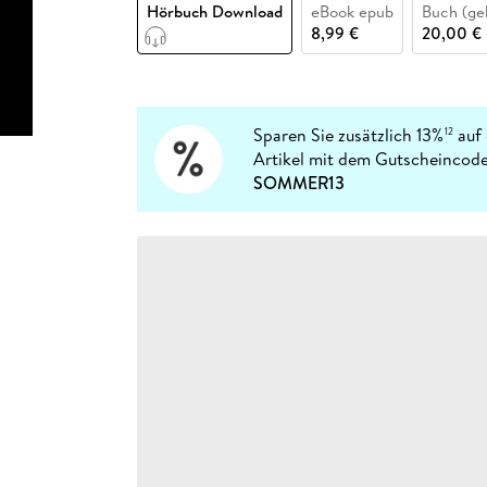
Fremdsprachige Bücher
Hörbuch Download
eBook epub
Buch (ge
n Lernhilfen
 Jugendbücher
eiber
Hörbuch Downloads im Bundle
cher
 Vergleich
 Puzzlezubehör
Lernen
New Adult
STABILO
8,99 €
20,00 €
Taschenbücher
hilfen
hriller
 Backen
er
lender
Ratgeber
op
hriller
Romance
Sachbücher
Sparen Sie zusätzlich 13%
auf 
12
precher:innen
Artikel mit dem Gutscheincode
Science Fiction
SOMMER13
Fremdsprachige Bücher