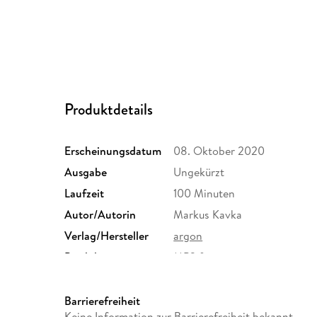
Produktdetails
Erscheinungsdatum
08. Oktober 2020
Ausgabe
Ungekürzt
Laufzeit
100 Minuten
Autor/Autorin
Markus Kavka
Verlag/Hersteller
argon
Produktart
MP3 format
Audioinhalt
Hörbuch
Barrierefreiheit
Keine Information zur Barrierefreiheit bekannt