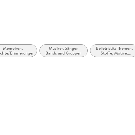
Memoiren,
Musiker, Sänger,
Belletristik: Themen,
ichte/Erinnerungen
Bands und Gruppen
Stoffe, Motive:
Heranwachsen