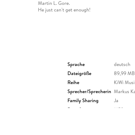
Martin L. Gore.
He just can't get enough!
Sprache
deutsch
Dateigröße
89,99 MB
Reihe
KiWi Musi
Sprecher/Sprecherin
Markus K
Family Sharing
Ja
Dateiformat
MP3
GTIN
9783732