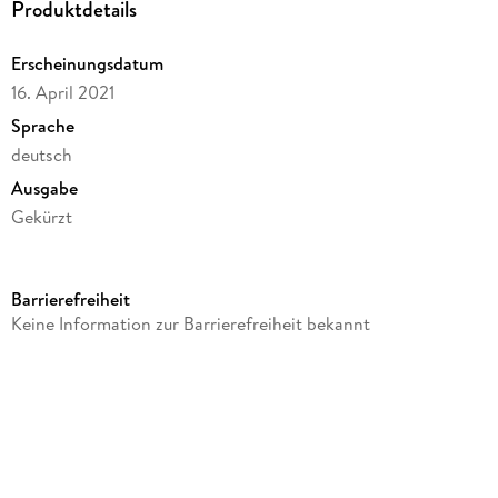
Produktdetails
Erscheinungsdatum
16. April 2021
Sprache
deutsch
Ausgabe
Gekürzt
Dateigröße
84,10 MB
Barrierefreiheit
Laufzeit
Keine Information zur Barrierefreiheit bekannt
69 Minuten
Altersempfehlung
ab 8 Jahre
Reihe
TKKG, 218