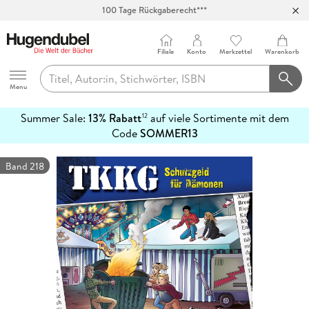
100 Tage Rückgaberecht***
Abholung in über 100 Filialen
Filiale
Konto
Merkzettel
Warenkorb
Hugendubel
Menu
Summer Sale:
13% Rabatt
auf viele Sortimente mit dem
12
mehr
Code
SOMMER13
erfahren
Band 218