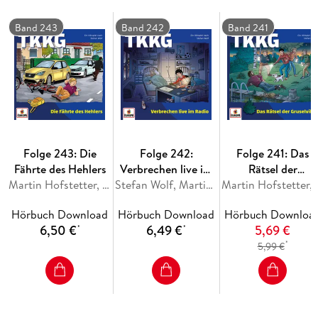
geheimnisvolles mittelalterliches Verzeichnis, mit dessen
Hilfe sich die rätselhaften Ereignisse erklären ließen. Aber
Band 243
Band 242
Band 241
kann es sein, dass es auf dem Rummelplatz tatsächlich spukt?
Folge 243: Die
Folge 242:
Folge 241: Das
Fährte des Hehlers
Verbrechen live im
Rätsel der
Martin Hofstetter, Stefan Wolf
Radio
Stefan Wolf, Martin Hofstetter
Gruselvilla
Martin Hofst
Hörbuch Download
Hörbuch Download
Hörbuch Downloa
6,50 €
6,49 €
5,69 €
*
*
*
5,99 €