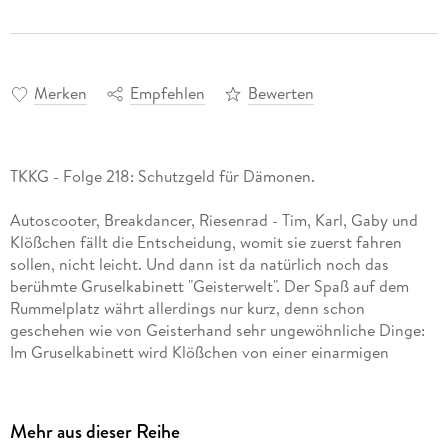
Merken
Empfehlen
Bewerten
Autoscooter, Breakdancer, Riesenrad - Tim, Karl, Gaby und
Klößchen fällt die Entscheidung, womit sie zuerst fahren
sollen, nicht leicht. Und dann ist da natürlich noch das
berühmte Gruselkabinett "Geisterwelt". Der Spaß auf dem
Rummelplatz währt allerdings nur kurz, denn schon
geschehen wie von Geisterhand sehr ungewöhnliche Dinge:
Im Gruselkabinett wird Klößchen von einer einarmigen
Ritterfigur angegriffen und der Breakdancer gerät außer
Kontrolle. TKKG schalten sich ein. Erst sieht alles nach der
fiesen Masche einer Schutzgeldbande aus, aber dann stoßen
Mehr aus dieser Reihe
die vier Detektive auf den "Codex Gaudiorum" - ein