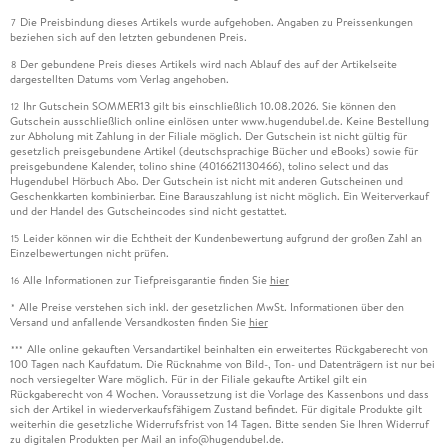
Die Preisbindung dieses Artikels wurde aufgehoben. Angaben zu Preissenkungen
7
beziehen sich auf den letzten gebundenen Preis.
Der gebundene Preis dieses Artikels wird nach Ablauf des auf der Artikelseite
8
dargestellten Datums vom Verlag angehoben.
Ihr Gutschein SOMMER13 gilt bis einschließlich 10.08.2026. Sie können den
12
Gutschein ausschließlich online einlösen unter www.hugendubel.de. Keine Bestellung
zur Abholung mit Zahlung in der Filiale möglich. Der Gutschein ist nicht gültig für
gesetzlich preisgebundene Artikel (deutschsprachige Bücher und eBooks) sowie für
preisgebundene Kalender, tolino shine (4016621130466), tolino select und das
Hugendubel Hörbuch Abo. Der Gutschein ist nicht mit anderen Gutscheinen und
Geschenkkarten kombinierbar. Eine Barauszahlung ist nicht möglich. Ein Weiterverkauf
und der Handel des Gutscheincodes sind nicht gestattet.
Leider können wir die Echtheit der Kundenbewertung aufgrund der großen Zahl an
15
Einzelbewertungen nicht prüfen.
Alle Informationen zur Tiefpreisgarantie finden Sie
hier
16
Alle Preise verstehen sich inkl. der gesetzlichen MwSt. Informationen über den
*
Versand und anfallende Versandkosten finden Sie
hier
Alle online gekauften Versandartikel beinhalten ein erweitertes Rückgaberecht von
***
100 Tagen nach Kaufdatum. Die Rücknahme von Bild-, Ton- und Datenträgern ist nur bei
noch versiegelter Ware möglich. Für in der Filiale gekaufte Artikel gilt ein
Rückgaberecht von 4 Wochen. Voraussetzung ist die Vorlage des Kassenbons und dass
sich der Artikel in wiederverkaufsfähigem Zustand befindet. Für digitale Produkte gilt
weiterhin die gesetzliche Widerrufsfrist von 14 Tagen. Bitte senden Sie Ihren Widerruf
zu digitalen Produkten per Mail an info@hugendubel.de.