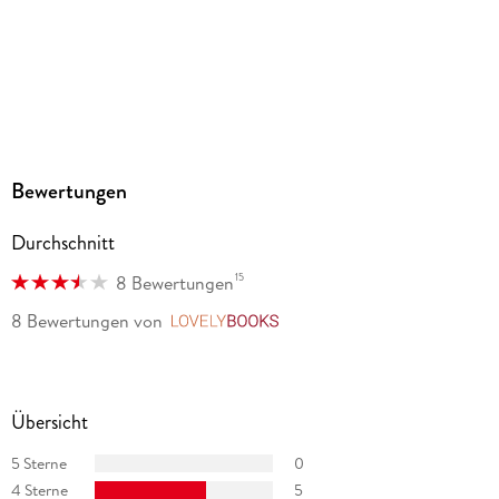
MP3
Audioinhalt
Hörbuch
GTIN
9783838787510
Bewertungen
Durchschnitt
15
8 Bewertungen
8 Bewertungen
von
LovelyBooks
Übersicht
5 Sterne
0
4 Sterne
5