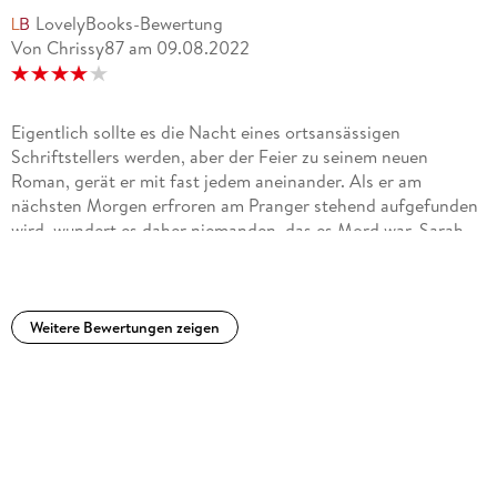
LovelyBooks-Bewertung
Von Chrissy87
am
09.08.2022
Eigentlich sollte es die Nacht eines ortsansässigen
Schriftstellers werden, aber der Feier zu seinem neuen
Roman, gerät er mit fast jedem aneinander. Als er am
nächsten Morgen erfroren am Pranger stehend aufgefunden
wird, wundert es daher niemanden, das es Mord war. Sarah
und Jack fangen sofort mit den Ermittlungen an, auch wenn
ein Schneesturm die Sache erheblich erschwert.Ich liebe ja
Krimis oder Thriller die im Winter spielen am besten mit viel
Schnee. Also waren das hier schon einmal die besten
Weitere Bewertungen zeigen
Voraussetzungen.Den Fall fand ich auch sehr spannend, da
das Opfer sich zuvor einige Feinde gemacht hat und so das
mitraten und ermitteln großen Spaß gemacht hat.Das Ende
fand ich dann doch etwas enttäuschend, da hatte ich mir
irgendwie mehr bzw. was anderes erhofft.