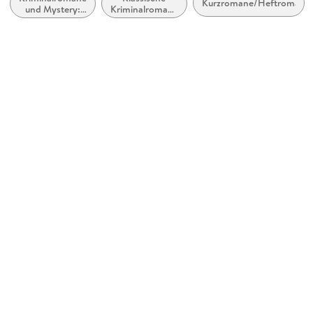
Kurzromane/Heftromane
und Mystery:
Kriminalromane
Cherringham, 32
Cosy Mystery
und Mystery
Autor/Autorin
Matthew Costello, Neil Richards
Übersetzung
Sabine Schilasky
Sprecher/Sprecherin
Sabina Godec
Verlag/Hersteller
Lübbe Audio
Originalsprache
englisch
Family Sharing
Ja
Produktart
MP3 format
Dateiformat