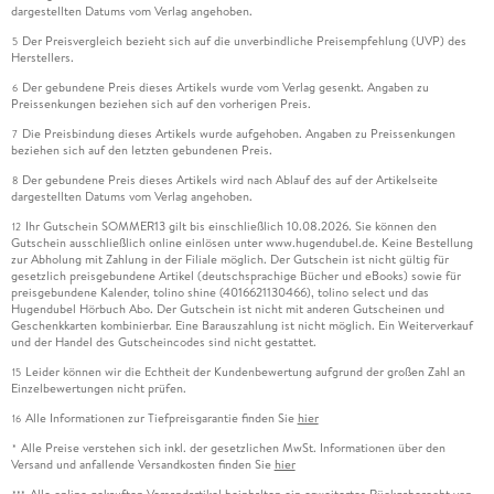
dargestellten Datums vom Verlag angehoben.
Der Preisvergleich bezieht sich auf die unverbindliche Preisempfehlung (UVP) des
5
Herstellers.
Der gebundene Preis dieses Artikels wurde vom Verlag gesenkt. Angaben zu
6
Preissenkungen beziehen sich auf den vorherigen Preis.
Die Preisbindung dieses Artikels wurde aufgehoben. Angaben zu Preissenkungen
7
beziehen sich auf den letzten gebundenen Preis.
Der gebundene Preis dieses Artikels wird nach Ablauf des auf der Artikelseite
8
dargestellten Datums vom Verlag angehoben.
Ihr Gutschein SOMMER13 gilt bis einschließlich 10.08.2026. Sie können den
12
Gutschein ausschließlich online einlösen unter www.hugendubel.de. Keine Bestellung
zur Abholung mit Zahlung in der Filiale möglich. Der Gutschein ist nicht gültig für
gesetzlich preisgebundene Artikel (deutschsprachige Bücher und eBooks) sowie für
preisgebundene Kalender, tolino shine (4016621130466), tolino select und das
Hugendubel Hörbuch Abo. Der Gutschein ist nicht mit anderen Gutscheinen und
Geschenkkarten kombinierbar. Eine Barauszahlung ist nicht möglich. Ein Weiterverkauf
und der Handel des Gutscheincodes sind nicht gestattet.
Leider können wir die Echtheit der Kundenbewertung aufgrund der großen Zahl an
15
Einzelbewertungen nicht prüfen.
Alle Informationen zur Tiefpreisgarantie finden Sie
hier
16
Alle Preise verstehen sich inkl. der gesetzlichen MwSt. Informationen über den
*
Versand und anfallende Versandkosten finden Sie
hier
Alle online gekauften Versandartikel beinhalten ein erweitertes Rückgaberecht von