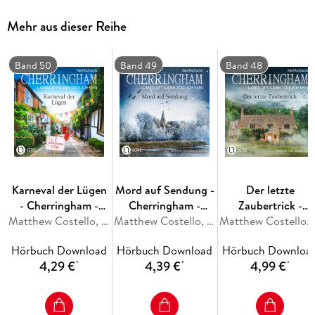
zu ermitteln. Durch das Unwetter ist Cherringham von der
Außenwelt abgeschnitten - das heißt der Mörder muss immer
Mehr aus dieser Reihe
noch im Dorf sein . . .
Band 50
Band 49
Band 48
Karneval der Lügen
Mord auf Sendung -
Der letzte
- Cherringham -
Cherringham -
Zaubertrick -
Landluft kann
Matthew Costello, Neil Richards
Landluft kann
Matthew Costello, Neil Richards
Cherringham -
Matthew Cost
tödlich sein, Folge
tödlich sein, Folge
Landluft kann
Hörbuch Download
Hörbuch Download
Hörbuch Downloa
50
49
tödlich sein, Folge
4,29 €
4,39 €
4,99 €
*
*
*
48