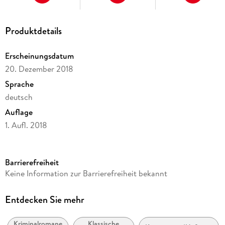
Produktdetails
Erscheinungsdatum
20. Dezember 2018
Sprache
deutsch
Auflage
1. Aufl. 2018
Ausgabe
Ungekürzt
Barrierefreiheit
Dateigröße
Keine Information zur Barrierefreiheit bekannt
160,99 MB
Laufzeit
Entdecken Sie mehr
227 Minuten
Kriminalromane
Klassische
Reihe