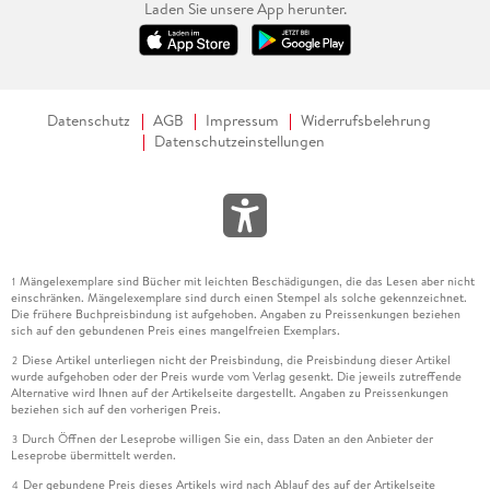
Laden Sie unsere App herunter.
Datenschutz
AGB
Impressum
Widerrufsbelehrung
Datenschutzeinstellungen
Mängelexemplare sind Bücher mit leichten Beschädigungen, die das Lesen aber nicht
1
einschränken. Mängelexemplare sind durch einen Stempel als solche gekennzeichnet.
Die frühere Buchpreisbindung ist aufgehoben. Angaben zu Preissenkungen beziehen
sich auf den gebundenen Preis eines mangelfreien Exemplars.
Diese Artikel unterliegen nicht der Preisbindung, die Preisbindung dieser Artikel
2
wurde aufgehoben oder der Preis wurde vom Verlag gesenkt. Die jeweils zutreffende
Alternative wird Ihnen auf der Artikelseite dargestellt. Angaben zu Preissenkungen
beziehen sich auf den vorherigen Preis.
Durch Öffnen der Leseprobe willigen Sie ein, dass Daten an den Anbieter der
3
Leseprobe übermittelt werden.
Der gebundene Preis dieses Artikels wird nach Ablauf des auf der Artikelseite
4