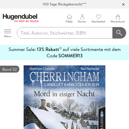
100 Tage Rückgaberecht***
Abholung in über 100 Filialen
Filiale
Konto
Merkzettel
Warenkorb
Hugendubel
Menu
Summer Sale:
13% Rabatt
auf viele Sortimente mit dem
12
mehr
Code
SOMMER13
erfahren
Band 32