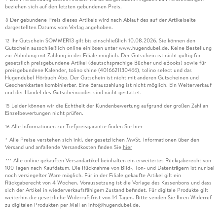
beziehen sich auf den letzten gebundenen Preis.
Der gebundene Preis dieses Artikels wird nach Ablauf des auf der Artikelseite
8
dargestellten Datums vom Verlag angehoben.
Ihr Gutschein SOMMER13 gilt bis einschließlich 10.08.2026. Sie können den
12
Gutschein ausschließlich online einlösen unter www.hugendubel.de. Keine Bestellung
zur Abholung mit Zahlung in der Filiale möglich. Der Gutschein ist nicht gültig für
gesetzlich preisgebundene Artikel (deutschsprachige Bücher und eBooks) sowie für
preisgebundene Kalender, tolino shine (4016621130466), tolino select und das
Hugendubel Hörbuch Abo. Der Gutschein ist nicht mit anderen Gutscheinen und
Geschenkkarten kombinierbar. Eine Barauszahlung ist nicht möglich. Ein Weiterverkauf
und der Handel des Gutscheincodes sind nicht gestattet.
Leider können wir die Echtheit der Kundenbewertung aufgrund der großen Zahl an
15
Einzelbewertungen nicht prüfen.
Alle Informationen zur Tiefpreisgarantie finden Sie
hier
16
Alle Preise verstehen sich inkl. der gesetzlichen MwSt. Informationen über den
*
Versand und anfallende Versandkosten finden Sie
hier
Alle online gekauften Versandartikel beinhalten ein erweitertes Rückgaberecht von
***
100 Tagen nach Kaufdatum. Die Rücknahme von Bild-, Ton- und Datenträgern ist nur bei
noch versiegelter Ware möglich. Für in der Filiale gekaufte Artikel gilt ein
Rückgaberecht von 4 Wochen. Voraussetzung ist die Vorlage des Kassenbons und dass
sich der Artikel in wiederverkaufsfähigem Zustand befindet. Für digitale Produkte gilt
weiterhin die gesetzliche Widerrufsfrist von 14 Tagen. Bitte senden Sie Ihren Widerruf
zu digitalen Produkten per Mail an info@hugendubel.de.