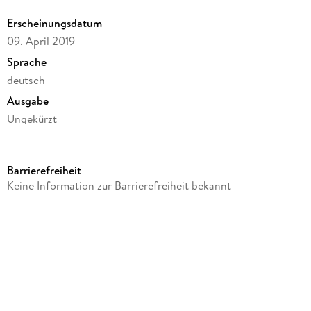
Erscheinungsdatum
09. April 2019
Sprache
deutsch
Ausgabe
Ungekürzt
Dateigröße
203,59 MB
Barrierefreiheit
Laufzeit
Keine Information zur Barrierefreiheit bekannt
310 Minuten
Autor/Autorin
med. Petra Bracht
Sprecher/Sprecherin
Ulrike Hübschmann
Verlag/Hersteller