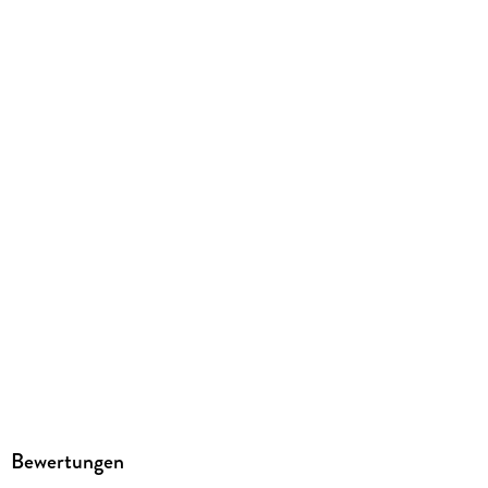
argon balance
Family Sharing
Ja
Produktart
MP3 format
Dateiformat
MP3
Audioinhalt
Hörbuch
GTIN
9783732453030
Bewertungen