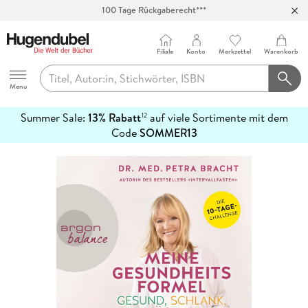
100 Tage Rückgaberecht***
Abholung in über 100 Filialen
Filiale
Konto
Merkzettel
Warenkorb
Hugendubel
Menu
Summer Sale:
13% Rabatt
auf viele Sortimente mit dem
12
mehr
Code
SOMMER13
erfahren