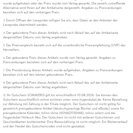
wurde aufgehoben oder der Preis wurde vom Verlag gesenkt. Die jeweils zutreffende
Alternative wird Ihnen auf der Artikelseite dargestellt. Angaben zu Preissenkungen
beziehen sich auf den vorherigen Preis.
Durch Öffnen der Leseprobe willigen Sie ein, dass Daten an den Anbieter der
3
Leseprobe übermittelt werden.
Der gebundene Preis dieses Artikels wird nach Ablauf des auf der Artikelseite
4
dargestellten Datums vom Verlag angehoben.
Der Preisvergleich bezieht sich auf die unverbindliche Preisempfehlung (UVP) des
5
Herstellers.
Der gebundene Preis dieses Artikels wurde vom Verlag gesenkt. Angaben zu
6
Preissenkungen beziehen sich auf den vorherigen Preis.
Die Preisbindung dieses Artikels wurde aufgehoben. Angaben zu Preissenkungen
7
beziehen sich auf den letzten gebundenen Preis.
Der gebundene Preis dieses Artikels wird nach Ablauf des auf der Artikelseite
8
dargestellten Datums vom Verlag angehoben.
Ihr Gutschein SOMMER13 gilt bis einschließlich 10.08.2026. Sie können den
12
Gutschein ausschließlich online einlösen unter www.hugendubel.de. Keine Bestellung
zur Abholung mit Zahlung in der Filiale möglich. Der Gutschein ist nicht gültig für
gesetzlich preisgebundene Artikel (deutschsprachige Bücher und eBooks) sowie für
preisgebundene Kalender, tolino shine (4016621130466), tolino select und das
Hugendubel Hörbuch Abo. Der Gutschein ist nicht mit anderen Gutscheinen und
Geschenkkarten kombinierbar. Eine Barauszahlung ist nicht möglich. Ein Weiterverkauf
und der Handel des Gutscheincodes sind nicht gestattet.