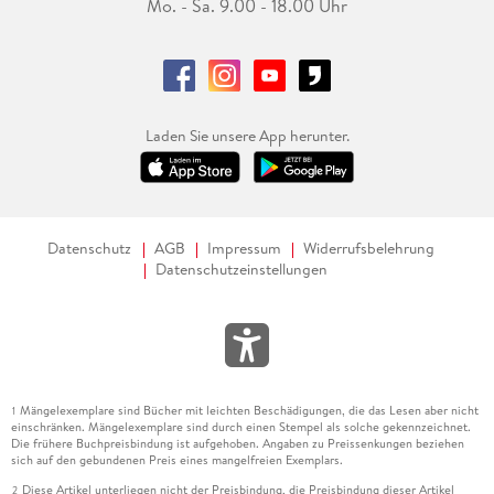
Mo. - Sa. 9.00 - 18.00 Uhr
Laden Sie unsere App herunter.
Datenschutz
AGB
Impressum
Widerrufsbelehrung
Datenschutzeinstellungen
Mängelexemplare sind Bücher mit leichten Beschädigungen, die das Lesen aber nicht
1
einschränken. Mängelexemplare sind durch einen Stempel als solche gekennzeichnet.
Die frühere Buchpreisbindung ist aufgehoben. Angaben zu Preissenkungen beziehen
sich auf den gebundenen Preis eines mangelfreien Exemplars.
Diese Artikel unterliegen nicht der Preisbindung, die Preisbindung dieser Artikel
2