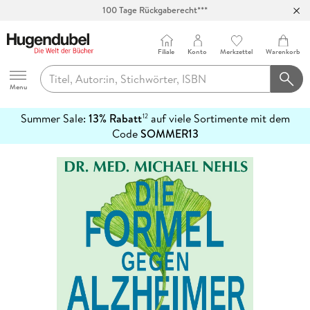
100 Tage Rückgaberecht***
Abholung in über 100 Filialen
Filiale
Konto
Merkzettel
Warenkorb
Hugendubel
Menu
Summer Sale:
13% Rabatt
auf viele Sortimente mit dem
12
mehr
Code
SOMMER13
erfahren