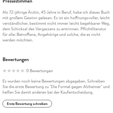
Pressestimmen
geehrt. Dr. Nehls war drei Jahre leitender Genomforscher
einer US-amerikanischen Firma und acht Jahre
Als 72-jährige Ärztin, 45 Jahre in Beruf, habe ich dieses Buch
Forschungsleiter und Vorstandsvorsitzender eines Münchner
mit großem Gewinn gelesen. Es ist ein hoffnungsvoller, leicht
Biotechnologie-Unternehmens. Mittlerweile klärt er als
verständlicher, bestimmt nicht immer leicht begehbarer Weg,
Wissenschaftsautor über die Ursachen von
dem Schicksal des Vergessens zu entrinnen. Pflichtliteratur
Zivilisationskrankheiten auf und hält als Privatdozent
für alle: Betroffene, Angehörige und solche, die es nicht
Vorträge auf Kongressen und an Universitäten.
werden möchten.
Bewertungen
0 Bewertungen
Es wurden noch keine Bewertungen abgegeben. Schreiben
Sie die erste Bewertung zu "Die Formel gegen Alzheimer" und
helfen Sie damit anderen bei der Kaufentscheidung.
Erste Bewertung schreiben