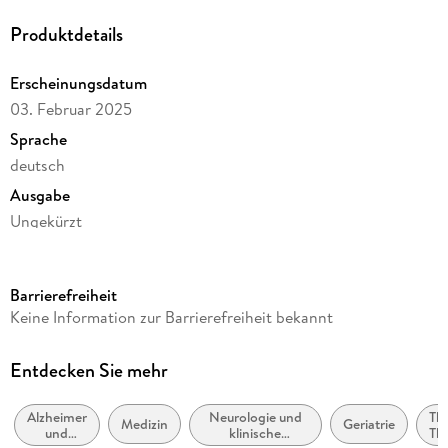
Produktdetails
Mit vielen hilfreichen Empfehlungen und Rezepten im
enthaltenen PDF übersichtlich, leicht verständlich,
Erscheinungsdatum
überzeugend!
03. Februar 2025
Sprache
deutsch
Ausgabe
Ungekürzt
Dateigröße
200,67 MB
Barrierefreiheit
Laufzeit
Keine Information zur Barrierefreiheit bekannt
220 Minuten
Altersempfehlung
Entdecken Sie mehr
von 10 bis 99 Jahren
Alzheimer
Neurologie und
Th
Autor/Autorin
Medizin
Geriatrie
und
klinische
Th
Michael Nehls