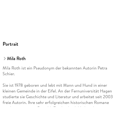
eine Umfrage unter den Schaustellern durchführen.
9783967110920
Rasch finden die beiden heraus, dass die Terroristen offenbar
einen Anschlag auf eines der Fahrgeschäfte planen. Um das
Schlimmste zu verhindern, müssen Janna und Markus ihre
Tarnung sogar noch ausweiten mit überraschenden Folgen.
Portrait
Mila Roth
Mila Roth ist ein Pseudonym der bekannten Autorin Petra
Schier.
Sie ist 1978 geboren und lebt mit Mann und Hund in einer
kleinen Gemeinde in der Eifel. An der Fernuniversität Hagen
studierte sie Geschichte und Literatur und arbeitet seit 2003
freie Autorin. Ihre sehr erfolgreichen historischen Romane
erscheinen u. a. im Rowohlt Taschenbuch Verlag, ihre
ebenfalls sehr beliebten Weihnachts- sowie Liebesromane bei