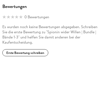
MIRA Taschenbuch und HarperCollins.
Bewertungen
Als Mila Roth veröffentlicht die Autorin verlagsunabhängig
0 Bewertungen
verschiedene erfolgreiche Buchserien.
Es wurden noch keine Bewertungen abgegeben. Schreiben
Sie die erste Bewertung zu "Spionin wider Willen | Bundle |
Bände 1-3" und helfen Sie damit anderen bei der
Kaufentscheidung.
Erste Bewertung schreiben