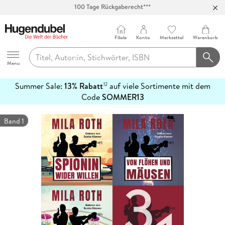
Abholung in über 100 Filialen
Filiale
Konto
Merkzettel
Warenkorb
Hugendubel
Menu
Summer Sale:
13% Rabatt
auf viele Sortimente mit dem
12
mehr
Code
SOMMER13
erfahren
Band 1