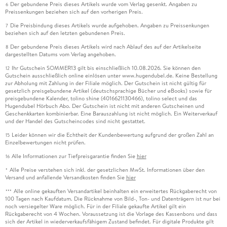
Der gebundene Preis dieses Artikels wurde vom Verlag gesenkt. Angaben zu
6
Preissenkungen beziehen sich auf den vorherigen Preis.
Die Preisbindung dieses Artikels wurde aufgehoben. Angaben zu Preissenkungen
7
beziehen sich auf den letzten gebundenen Preis.
Der gebundene Preis dieses Artikels wird nach Ablauf des auf der Artikelseite
8
dargestellten Datums vom Verlag angehoben.
Ihr Gutschein SOMMER13 gilt bis einschließlich 10.08.2026. Sie können den
12
Gutschein ausschließlich online einlösen unter www.hugendubel.de. Keine Bestellung
zur Abholung mit Zahlung in der Filiale möglich. Der Gutschein ist nicht gültig für
gesetzlich preisgebundene Artikel (deutschsprachige Bücher und eBooks) sowie für
preisgebundene Kalender, tolino shine (4016621130466), tolino select und das
Hugendubel Hörbuch Abo. Der Gutschein ist nicht mit anderen Gutscheinen und
Geschenkkarten kombinierbar. Eine Barauszahlung ist nicht möglich. Ein Weiterverkauf
und der Handel des Gutscheincodes sind nicht gestattet.
Leider können wir die Echtheit der Kundenbewertung aufgrund der großen Zahl an
15
Einzelbewertungen nicht prüfen.
Alle Informationen zur Tiefpreisgarantie finden Sie
hier
16
Alle Preise verstehen sich inkl. der gesetzlichen MwSt. Informationen über den
*
Versand und anfallende Versandkosten finden Sie
hier
Alle online gekauften Versandartikel beinhalten ein erweitertes Rückgaberecht von
***
100 Tagen nach Kaufdatum. Die Rücknahme von Bild-, Ton- und Datenträgern ist nur bei
noch versiegelter Ware möglich. Für in der Filiale gekaufte Artikel gilt ein
Rückgaberecht von 4 Wochen. Voraussetzung ist die Vorlage des Kassenbons und dass
sich der Artikel in wiederverkaufsfähigem Zustand befindet. Für digitale Produkte gilt