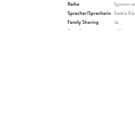
nämlich ausgerechnet an ihr Gefallen und bitt
Reihe
Spionin wi
Das Institut versucht, über diesen Kontakt de
Sprecher/Sprecherin
Saskia Kä
Markus die Hintergründe noch rechtzeitig aufk
Family Sharing
Ja
Janna bittere Wahrheit?
Dateiformat
MP3
GTIN
97839671