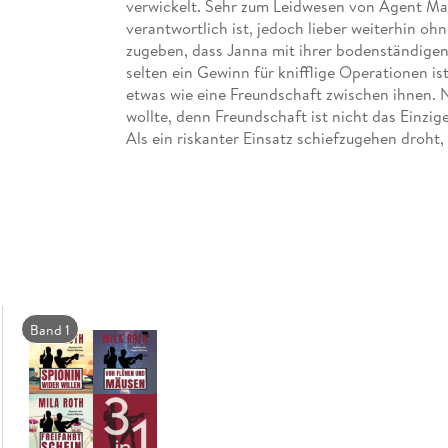
verwickelt. Sehr zum Leidwesen von Agent Mar
verantwortlich ist, jedoch lieber weiterhin oh
zugeben, dass Janna mit ihrer bodenständigen 
selten ein Gewinn für knifflige Operationen is
etwas wie eine Freundschaft zwischen ihnen.
wollte, denn Freundschaft ist nicht das Einzi
Als ein riskanter Einsatz schiefzugehen droht
ihr Leben vollständig verändern könnte.
Dieser Sammelband enthält die Bände 4-6 der 
Willen" ungekürzt:
Operation Maulwurf
Katzenfische
Sport und Mord gesellt sich gern
Operation Maulwurf
Band 1
Nur knapp kann Agent Markus Neumann einen 
Vereinigung Söhne der Sonne auf Janna Berg v
schützen, soll Markus ihr fortan nicht mehr vo
Da Jannas Familie sich auf einem Camping-Tri
bei ihr ein.
Gleichzeitig laufen die Ermittlungen des Gehe