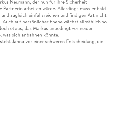
kus Neumann, der nun für ihre Sicherheit
ne Partnerin arbeiten würde. Allerdings muss er bald
und zugleich einfallsreichen und findigen Art nicht
t. Auch auf persönlicher Ebene wächst allmählich so
 Noch etwas, das Markus unbedingt vermeiden
ge, was sich anbahnen könnte.
, steht Janna vor einer schweren Entscheidung, die
erfolgreichen Agententhriller-Serie "Spionin wider
Anschlag des Anführers der terroristischen
erhindern. Um sie vor weiteren Übergriffen zu
n der Seite weichen.
p befindet, quartiert Markus sich vorübergehend
imdienstes auf Hochtouren: Wer verbirgt sich