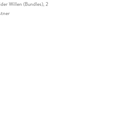
et sie, mit ihm auszugehen.
der Willen (Bundles), 2
n Waffenhändlerring zu infiltrieren. Doch kann
stner
lären, oder wird der Spruch Sport ist Mord für
10944