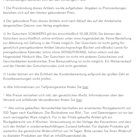
Die Preisbindung dieses Artikels wurde aufgehoben. Angaben zu Preissenkungen
7
beziehen sich auf den letzten gebundenen Preis.
Der gebundene Preis dieses Artikels wird nach Ablauf des auf der Artikelseite
8
dargestellten Datums vom Verlag angehoben.
Ihr Gutschein SOMMER13 gilt bis einschließlich 10.08.2026. Sie können den
12
Gutschein ausschließlich online einlösen unter www.hugendubel.de. Keine Bestellung
zur Abholung mit Zahlung in der Filiale möglich. Der Gutschein ist nicht gültig für
gesetzlich preisgebundene Artikel (deutschsprachige Bücher und eBooks) sowie für
preisgebundene Kalender, tolino shine (4016621130466), tolino select und das
Hugendubel Hörbuch Abo. Der Gutschein ist nicht mit anderen Gutscheinen und
Geschenkkarten kombinierbar. Eine Barauszahlung ist nicht möglich. Ein Weiterverkauf
und der Handel des Gutscheincodes sind nicht gestattet.
Leider können wir die Echtheit der Kundenbewertung aufgrund der großen Zahl an
15
Einzelbewertungen nicht prüfen.
Alle Informationen zur Tiefpreisgarantie finden Sie
hier
16
Alle Preise verstehen sich inkl. der gesetzlichen MwSt. Informationen über den
*
Versand und anfallende Versandkosten finden Sie
hier
Alle online gekauften Versandartikel beinhalten ein erweitertes Rückgaberecht von
***
100 Tagen nach Kaufdatum. Die Rücknahme von Bild-, Ton- und Datenträgern ist nur bei
noch versiegelter Ware möglich. Für in der Filiale gekaufte Artikel gilt ein
Rückgaberecht von 4 Wochen. Voraussetzung ist die Vorlage des Kassenbons und dass
sich der Artikel in wiederverkaufsfähigem Zustand befindet. Für digitale Produkte gilt
weiterhin die gesetzliche Widerrufsfrist von 14 Tagen. Bitte senden Sie Ihren Widerruf
zu digitalen Produkten per Mail an info@hugendubel.de.