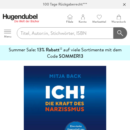
100 Tage Rückgaberecht***
Abholung in über 100 Filialen
Filiale
Konto
Merkzettel
Warenkorb
Hugendubel
Menu
Summer Sale:
13% Rabatt
auf viele Sortimente mit dem
12
mehr
Code
SOMMER13
erfahren