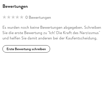
Bewertungen
Das ICH! -Paradoxon: Applaus bekommen wollen Leuten, die
0 Bewertungen
Es wurden noch keine Bewertungen abgegeben. Schreiben
Sie die erste Bewertung zu "Ich! Die Kraft des Narzissmus"
Auf den zweiten und dritten Blick: Ein zunehmend nervendes
und helfen Sie damit anderen bei der Kaufentscheidung.
Erste Bewertung schreiben