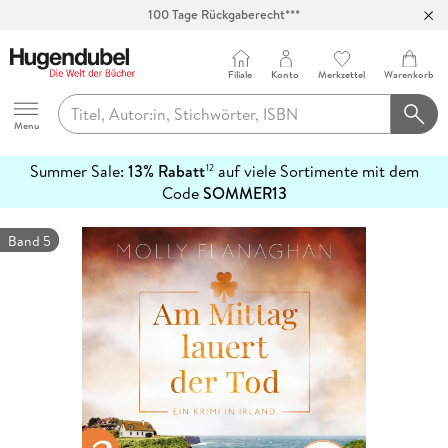
Abholung in über 100 Filialen
Filiale
Konto
Merkzettel
Warenkorb
Hugendubel
Menu
Summer Sale:
13% Rabatt
auf viele Sortimente mit dem
12
mehr
Code
SOMMER13
erfahren
Band 5