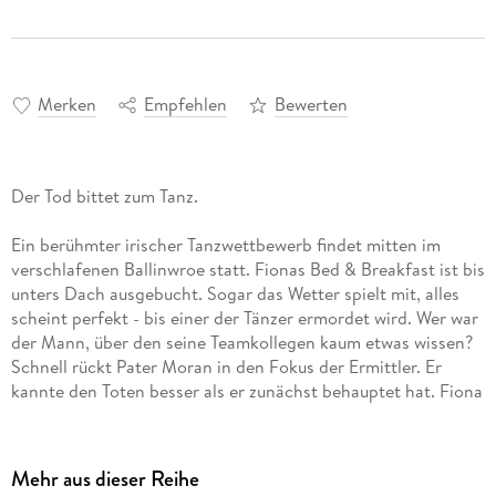
Merken
Empfehlen
Bewerten
Der Tod bittet zum Tanz.
Ein berühmter irischer Tanzwettbewerb findet mitten im
verschlafenen Ballinwroe statt. Fionas Bed & Breakfast ist bis
unters Dach ausgebucht. Sogar das Wetter spielt mit, alles
scheint perfekt - bis einer der Tänzer ermordet wird. Wer war
der Mann, über den seine Teamkollegen kaum etwas wissen?
Schnell rückt Pater Moran in den Fokus der Ermittler. Er
kannte den Toten besser als er zunächst behauptet hat. Fiona
und Aidan eilen ihrem Freund zu Hilfe - und stecken damit
erneut mitten in einem gefährlichen Fall.
Mehr aus dieser Reihe
Fiona O'Connors fünfter Fall: Unerschrocken ermittelt sie in