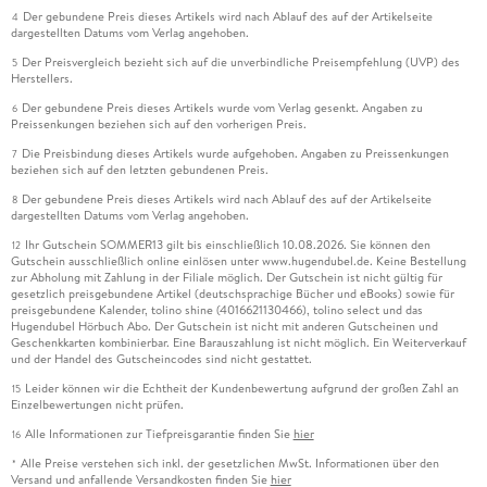
Der gebundene Preis dieses Artikels wird nach Ablauf des auf der Artikelseite
4
dargestellten Datums vom Verlag angehoben.
Der Preisvergleich bezieht sich auf die unverbindliche Preisempfehlung (UVP) des
5
Herstellers.
Der gebundene Preis dieses Artikels wurde vom Verlag gesenkt. Angaben zu
6
Preissenkungen beziehen sich auf den vorherigen Preis.
Die Preisbindung dieses Artikels wurde aufgehoben. Angaben zu Preissenkungen
7
beziehen sich auf den letzten gebundenen Preis.
Der gebundene Preis dieses Artikels wird nach Ablauf des auf der Artikelseite
8
dargestellten Datums vom Verlag angehoben.
Ihr Gutschein SOMMER13 gilt bis einschließlich 10.08.2026. Sie können den
12
Gutschein ausschließlich online einlösen unter www.hugendubel.de. Keine Bestellung
zur Abholung mit Zahlung in der Filiale möglich. Der Gutschein ist nicht gültig für
gesetzlich preisgebundene Artikel (deutschsprachige Bücher und eBooks) sowie für
preisgebundene Kalender, tolino shine (4016621130466), tolino select und das
Hugendubel Hörbuch Abo. Der Gutschein ist nicht mit anderen Gutscheinen und
Geschenkkarten kombinierbar. Eine Barauszahlung ist nicht möglich. Ein Weiterverkauf
und der Handel des Gutscheincodes sind nicht gestattet.
Leider können wir die Echtheit der Kundenbewertung aufgrund der großen Zahl an
15
Einzelbewertungen nicht prüfen.
Alle Informationen zur Tiefpreisgarantie finden Sie
hier
16
Alle Preise verstehen sich inkl. der gesetzlichen MwSt. Informationen über den
*
Versand und anfallende Versandkosten finden Sie
hier