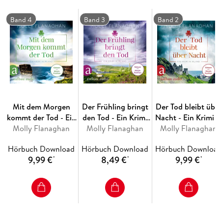
der rauen Landschaft Irlands.
Band 4
Band 3
Band 2
Mit dem Morgen
Der Frühling bringt
Der Tod bleibt übe
kommt der Tod - Ein
den Tod - Ein Krimi
Nacht - Ein Krimi i
Molly Flanaghan
Krimi in Irland
Molly Flanaghan
in Irland
Molly Flanaghan
Irland
Hörbuch Download
Hörbuch Download
Hörbuch Downloa
9,99 €
8,49 €
9,99 €
*
*
*