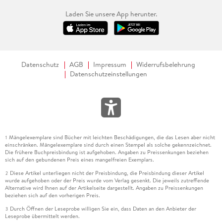
Laden Sie unsere App herunter.
Datenschutz
AGB
Impressum
Widerrufsbelehrung
Datenschutzeinstellungen
Mängelexemplare sind Bücher mit leichten Beschädigungen, die das Lesen aber nicht
1
einschränken. Mängelexemplare sind durch einen Stempel als solche gekennzeichnet.
Die frühere Buchpreisbindung ist aufgehoben. Angaben zu Preissenkungen beziehen
sich auf den gebundenen Preis eines mangelfreien Exemplars.
Diese Artikel unterliegen nicht der Preisbindung, die Preisbindung dieser Artikel
2
wurde aufgehoben oder der Preis wurde vom Verlag gesenkt. Die jeweils zutreffende
Alternative wird Ihnen auf der Artikelseite dargestellt. Angaben zu Preissenkungen
beziehen sich auf den vorherigen Preis.
Durch Öffnen der Leseprobe willigen Sie ein, dass Daten an den Anbieter der
3
Leseprobe übermittelt werden.