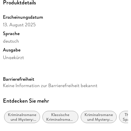
Produktdetails
Erscheinungsdatum
13. August 2025
Sprache
deutsch
Ausgabe
Ungekürzt
Dateigröße
198,56 MB
Barrierefreiheit
Laufzeit
Keine Information zur Barrierefreiheit bekannt
236 Minuten
Altersempfehlung
Entdecken Sie mehr
von 16 bis 99 Jahren
Kriminalromane
Klassische
Kriminalromane
Thri
Reihe
und Mystery:
Kriminalromane
und Mystery:
Spa
Fiona O'Connor ermittelt, 5
weibliche
und Mystery
Polizeiarbeit &
Ermittler
Forensik