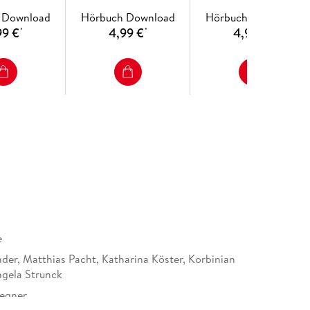
uckl)
Pumuckl)
Geschichten vom
 Download
Hörbuch Download
Hörbuch Download
Pumuckl)
99 €
4,99 €
4,99 €
*
*
*
e
nder, Matthias Pacht, Katharina Köster, Korbinian
ngela Strunck
Regner