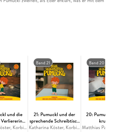
 Pumuckl zweifelt, als Eder erklärt, was er mit dem
Band 21
Band 20
ckl und die
21: Pumuckl und der
20: Pumuckl und der
 Verliererin
sprechende Schreibtisch
krumme
chichten vom
Katharina Köster, Korbinian Dufter, Matthias Pacht, Julian Adiputra Witt
(Neue Geschichten vom
Katharina Köster, Korbinian Dufter, Matthias Pacht, Julian Adiputra Witt
Weihnachtsbaum (Neue
Matthias Pacht, Julian Adiputra Witt, Korbinian Dufter, Katharina Köster