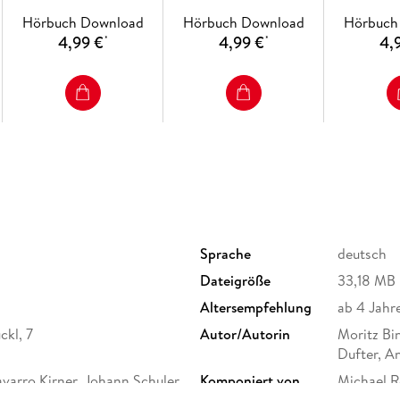
Pumuckl)
Pum
Hörbuch Download
Hörbuch Download
Hörbuch
4,99 €
4,99 €
4,
*
*
Sprache
deutsch
Dateigröße
33,18 MB
Altersempfehlung
ab 4 Jahr
kl, 7
Autor/Autorin
Moritz Bi
Dufter, A
avarro Kirner, Johann Schuler,
Komponiert von
Michael 