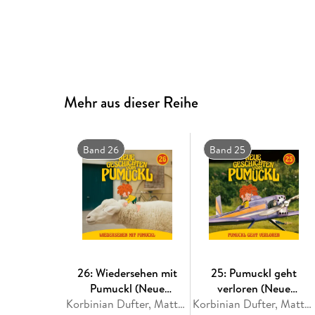
Mehr aus dieser Reihe
Band 26
Band 25
26: Wiedersehen mit
25: Pumuckl geht
Pumuckl (Neue
verloren (Neue
Geschichten vom
Korbinian Dufter, Matthias Pacht, Julian Adiputra Witt, Katharina Köster
Geschichten vom
Korbinian Dufter, Matthias Pacht, Julian Adiputra Witt, Katharina Köster