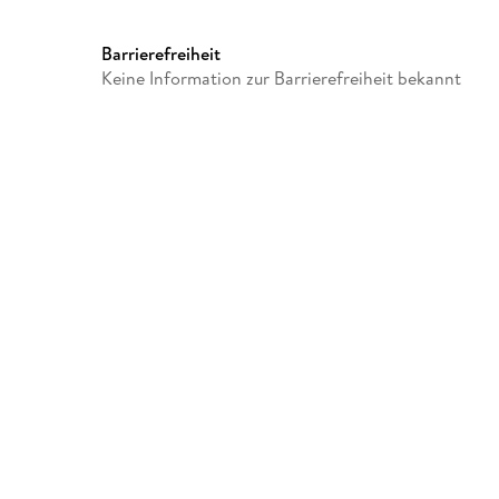
Florian Brückner, Jakob Tög
Pearce, Thomas Douglas, Max
Bideller, Anna Tripp, Johanna
Barrierefreiheit
Lechner
Keine Information zur Barrierefreiheit bekannt
Verlag/Hersteller
Karussell
Produktart
MP3 format
Audioinhalt
Hörspiel