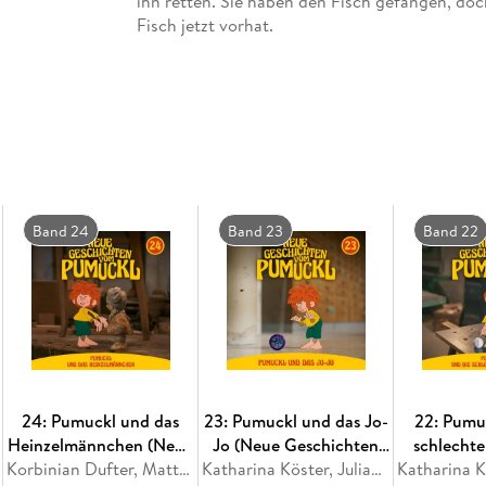
ihn retten. Sie haben den Fisch gefangen, doch
Fisch jetzt vorhat.
Band 24
Band 23
Band 22
24: Pumuckl und das
23: Pumuckl und das Jo-
22: Pumu
Heinzelmännchen (Neue
Jo (Neue Geschichten
schlechte
Geschichten vom
Korbinian Dufter, Matthias Pacht, Julian Adiputra Witt, Katharina Köster
vom Pumuckl)
Katharina Köster, Julian Adiputra Witt, Matthias Pacht, Korbinian Dufter
(Neue Ges