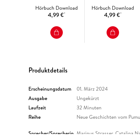
Pumuckl)
Pumuckl)
Hörbuch Download
Hörbuch Download
4,99 €
4,99 €
*
*
Produktdetails
Erscheinungsdatum
01. März 2024
Ausgabe
Ungekürzt
Laufzeit
32 Minuten
Reihe
Neue Geschichten vom Pumuc
Sprecher/Sprecherin
Marinus Strasser, Catalina N