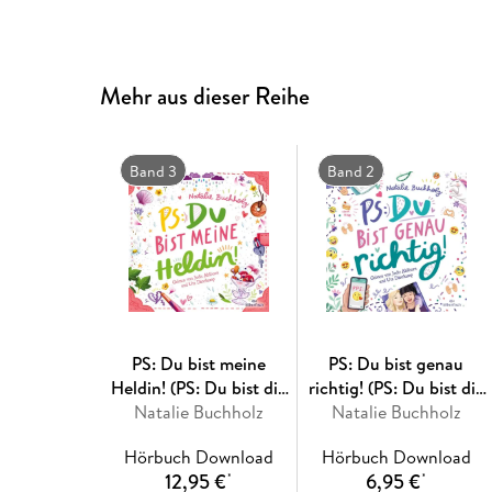
Mehr aus dieser Reihe
Band 3
Band 2
PS: Du bist meine
PS: Du bist genau
Heldin! (PS: Du bist die
richtig! (PS: Du bist die
Natalie Buchholz
Beste! 3)
Natalie Buchholz
Beste! 2)
Hörbuch Download
Hörbuch Download
12,95 €
6,95 €
*
*