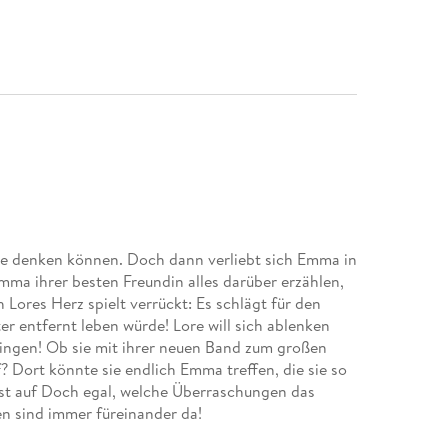
ie denken können. Doch dann verliebt sich Emma in
ma ihrer besten Freundin alles darüber erzählen,
 Lores Herz spielt verrückt: Es schlägt für den
r entfernt leben würde! Lore will sich ablenken
Singen! Ob sie mit ihrer neuen Band zum großen
Dort könnte sie endlich Emma treffen, die sie so
est auf Doch egal, welche Überraschungen das
en sind immer füreinander da!