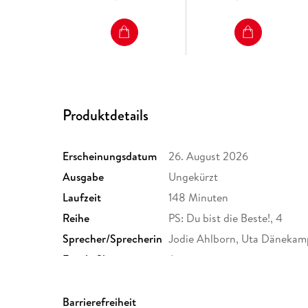
Produktdetails
Erscheinungsdatum
26. August 2026
Ausgabe
Ungekürzt
Laufzeit
148 Minuten
Reihe
PS: Du bist die Beste!, 4
Sprecher/Sprecherin
Jodie Ahlborn, Uta Dänekam
Family Sharing
Ja
Dateiformat
MP3
GTIN
9783844946918
Barrierefreiheit