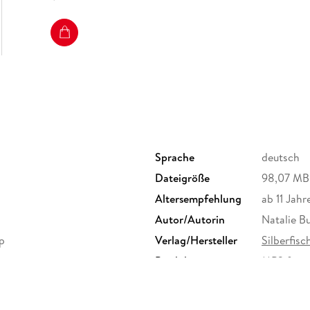
Sprache
deutsch
Dateigröße
98,07 MB
Altersempfehlung
ab 11 Jahr
Autor/Autorin
Natalie B
p
Verlag/Hersteller
Silberfisc
Produktart
MP3 form
Audioinhalt
Hörbuch