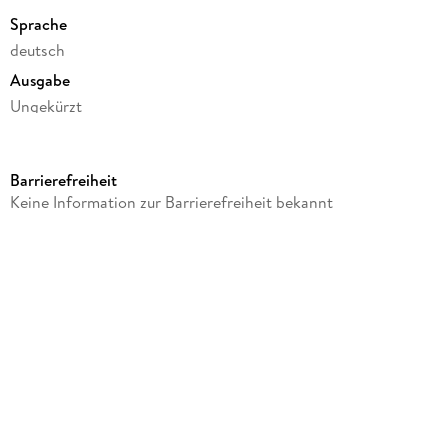
Sprache
deutsch
Ausgabe
Ungekürzt
Dateigröße
100,84 MB
Barrierefreiheit
Laufzeit
Keine Information zur Barrierefreiheit bekannt
79 Minuten
Reihe
Gruselkabinett, 93
Autor/Autorin
Nathaniel Hawthorne
Herausgegeben von
Titania Medien GmbH
Sprecher/Sprecherin
Sascha Wussow, Horst Naumann, Janina Sachau, Dagmar