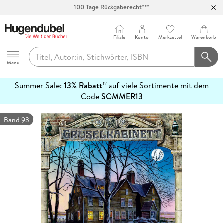
100 Tage Rückgaberecht***
Abholung in über 100 Filialen
Filiale
Konto
Merkzettel
Warenkorb
Hugendubel
Menu
Summer Sale:
13% Rabatt
auf viele Sortimente mit dem
12
mehr
Code
SOMMER13
erfahren
Band 93