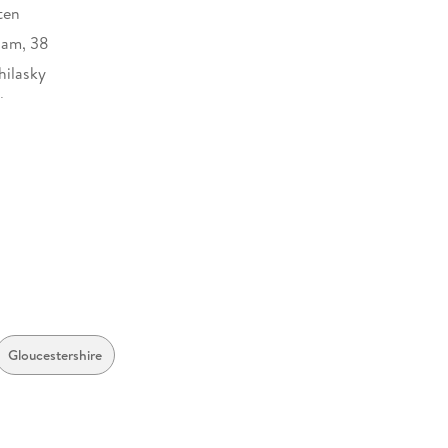
ten
ham, 38
hilasky
dio
787459
Gloucestershire