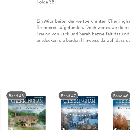
Folge 38:
Ein Mitarbeiter der weltberühmten Cherringh
Brennerei aufgefunden. Doch war es wirklich ei
Freund von Jack und Sarah bezweifelt das und b
entdecken die beiden Hinweise darauf, dass de
hinter dem berühmten Gin war - und dass es e
Band 48
Band 47
Band 46