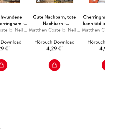
schwundene
Gute Nachbarn, tote
Cherringham - Landluft
herringham -
Nachbarn -
kann tödlich sein, Folge
kann tödlich
Matthew Costello, Neil Richards
Cherringham - Landluft
Matthew Costello, Neil Richards
43: Die geheime Partitu
Matthew Costello, N
Folge 46
kann tödlich sein, Folge
 Download
Hörbuch Download
Hörbuch Download
45
29 €
4,29 €
4,99 €
*
*
*
t