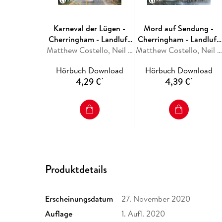
Karneval der Lügen -
Mord auf Sendung -
Cherringham - Landluft
Cherringham - Landluft
kann tödlich sein, Folge
Matthew Costello, Neil Richards
kann tödlich sein, Folge
Matthew Costello, Neil Richards
50
49
Hörbuch Download
Hörbuch Download
4,29 €
4,39 €
*
*
Produktdetails
Erscheinungsdatum
27. November 2020
Auflage
1. Aufl. 2020