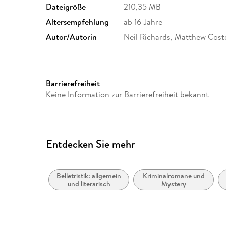
Dateigröße
210,35 MB
Altersempfehlung
ab 16 Jahre
Autor/Autorin
Neil Richards, Matthew Cost
Sprecher/Sprecherin
Sabina Godec
Originalsprache
englisch
Produktart
MP3 format
Barrierefreiheit
Keine Information zur Barrierefreiheit bekannt
Audioinhalt
Hörbuch
Entdecken Sie mehr
Belletristik: allgemein
Kriminalromane und
und literarisch
Mystery