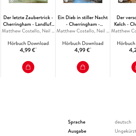
Der letzte Zaubertrick -
Ein Dieb in stiller Nacht
Der ver
Cherringham - Landluft
- Cherringham -
Kelch - C
kann tödlich sein, Folge
Matthew Costello, Neil Richards
Landluft kann tödlich
Matthew Costello, Neil Richards
Landluft 
48
sein, Folge 47
sein, 
Hörbuch Download
Hörbuch Download
Hörbuch
4,99 €
4,99 €
4,
*
*
Sprache
deutsch
Ausgabe
Ungekürz