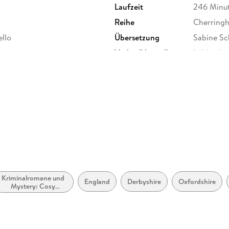
Laufzeit
246 Minu
Reihe
Cherring
ello
Übersetzung
Sabine Sc
Verlag/Hersteller
Lübbe Au
Family Sharing
Ja
Dateiformat
MP3
GTIN
9783838
Kriminalromane und
England
Derbyshire
Oxfordshire
Mystery: Cosy
Mystery