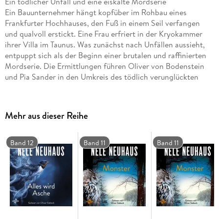
Ein tödlicher Unfall und eine eiskalte Mordserie
Ein Bauunternehmer hängt kopfüber im Rohbau eines
Frankfurter Hochhauses, den Fuß in einem Seil verfangen
und qualvoll erstickt. Eine Frau erfriert in der Kryokammer
ihrer Villa im Taunus. Was zunächst nach Unfällen aussieht,
entpuppt sich als der Beginn einer brutalen und raffinierten
Mordserie. Die Ermittlungen führen Oliver von Bodenstein
und Pia Sander in den Umkreis des tödlich verunglückten
Tech-Milliardärs Gunnar Grevenkamp, Entwickler eines
bahnbrechenden KI-Chatbots. Während Pia und Bodenstein
noch versuchen, das dichte Netz aus Loyalitäten in
Mehr aus dieser Reihe
Grevenkamps Softwarefirma und Familie zu entwirren, stoßen
sie auf weitere Morde in der Vergangenheit, die alle mit
Grevenkamp zusammenhängen. Pia und Bodenstein
Band 12
Band 11
Band 11
versuchen, einen Mörder zu stoppen, der keine Gnade kennt
und eiskalt plant.