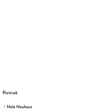
Audioinhalt
Hörbuch
GTIN
9783844947731
Portrait
Nele Neuhaus