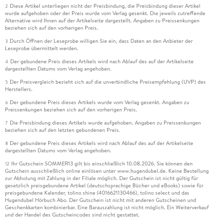
Diese Artikel unterliegen nicht der Preisbindung, die Preisbindung dieser Artikel
2
wurde aufgehoben oder der Preis wurde vom Verlag gesenkt. Die jeweils zutreffende
Alternative wird Ihnen auf der Artikelseite dargestellt. Angaben zu Preissenkungen
beziehen sich auf den vorherigen Preis.
Durch Öffnen der Leseprobe willigen Sie ein, dass Daten an den Anbieter der
3
Leseprobe übermittelt werden.
Der gebundene Preis dieses Artikels wird nach Ablauf des auf der Artikelseite
4
dargestellten Datums vom Verlag angehoben.
Der Preisvergleich bezieht sich auf die unverbindliche Preisempfehlung (UVP) des
5
Herstellers.
Der gebundene Preis dieses Artikels wurde vom Verlag gesenkt. Angaben zu
6
Preissenkungen beziehen sich auf den vorherigen Preis.
Die Preisbindung dieses Artikels wurde aufgehoben. Angaben zu Preissenkungen
7
beziehen sich auf den letzten gebundenen Preis.
Der gebundene Preis dieses Artikels wird nach Ablauf des auf der Artikelseite
8
dargestellten Datums vom Verlag angehoben.
Ihr Gutschein SOMMER13 gilt bis einschließlich 10.08.2026. Sie können den
12
Gutschein ausschließlich online einlösen unter www.hugendubel.de. Keine Bestellung
zur Abholung mit Zahlung in der Filiale möglich. Der Gutschein ist nicht gültig für
gesetzlich preisgebundene Artikel (deutschsprachige Bücher und eBooks) sowie für
preisgebundene Kalender, tolino shine (4016621130466), tolino select und das
Hugendubel Hörbuch Abo. Der Gutschein ist nicht mit anderen Gutscheinen und
Geschenkkarten kombinierbar. Eine Barauszahlung ist nicht möglich. Ein Weiterverkauf
und der Handel des Gutscheincodes sind nicht gestattet.