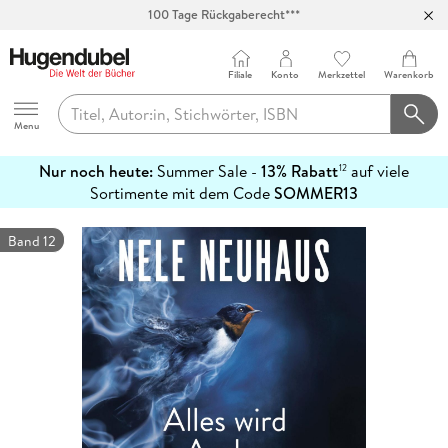
100 Tage Rückgaberecht***
Abholung in über 100 Filialen
Filiale
Konto
Merkzettel
Warenkorb
Hugendubel
Menu
Nur noch heute:
Summer Sale -
13% Rabatt
auf viele
12
mehr
Sortimente mit dem Code
SOMMER13
erfahren
Band 12