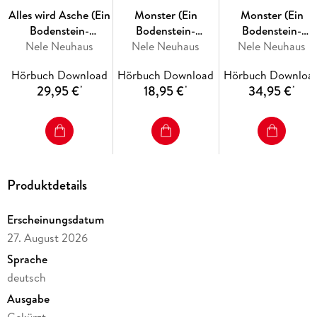
Alles wird Asche (Ein
Monster (Ein
Monster (Ein
Bodenstein-
Bodenstein-
Bodenstein-
Kirchhoff-Krimi 12)
Nele Neuhaus
Kirchhoff-Krimi 11)
Nele Neuhaus
Kirchhoff-Krimi 11
Nele Neuhaus
(Ein Bodenstein-
Hörbuch Download
Hörbuch Download
Hörbuch Downloa
Kirchhoff-Krimi 12)
29,95 €
18,95 €
34,95 €
*
*
*
Produktdetails
Erscheinungsdatum
27. August 2026
Sprache
deutsch
Ausgabe
Gekürzt