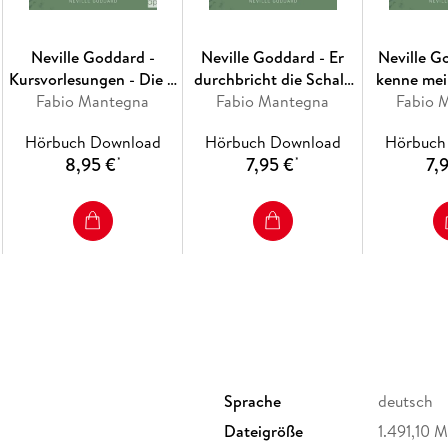
Neville Goddard -
Neville Goddard - Er
Neville G
Kursvorlesungen - Die 5
durchbricht die Schale
kenne mei
Lektionen (Master Class
Fabio Mantegna
(He Breaks The Shell
Fabio Mantegna
Know My F
Fabio 
- Five Lessons 1948)
1964)
Hörbuch Download
Hörbuch Download
Hörbuch
8,95 €
7,95 €
7,
*
*
Sprache
deutsch
Dateigröße
1.491,10 