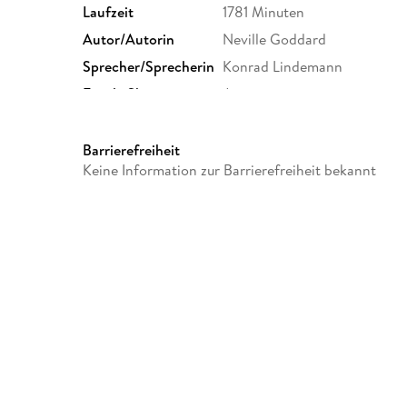
Laufzeit
1781 Minuten
Autor/Autorin
Neville Goddard
Sprecher/Sprecherin
Konrad Lindemann
Family Sharing
Ja
Dateiformat
MP3
GTIN
9783689712341
Barrierefreiheit
Keine Information zur Barrierefreiheit bekannt