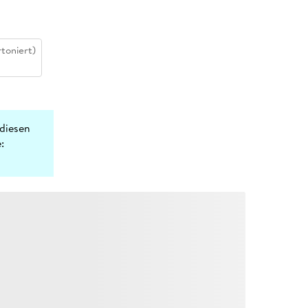
toniert)
diesen
: