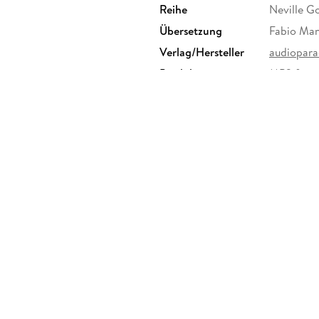
Reihe
Neville Go
Übersetzung
Fabio Ma
Verlag/Hersteller
audiopara
Produktart
MP3 form
Audioinhalt
Hörbuch
"Neville Lancelot Goddard, der über einen aut
verfügte, vertrat eine kühne und umfassende sp
einschließlich anderer Menschen, sei das Er
Zustände. Jeder von uns träumt eine Unzahl v
erkennen, so lehrte Neville Goddard, würden 
der Schöpfung sind, der in menschlicher Form