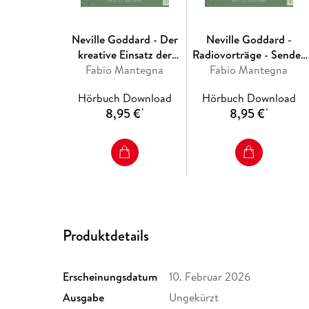
Neville Goddard - Der
Neville Goddard -
kreative Einsatz der
Radiovorträge - Sender
Vorstellungskraft (The
Fabio Mantegna
KECA (Radio Lectures -
Fabio Mantegna
Creative Use Of
Station KECA 1951)
Hörbuch Download
Hörbuch Download
Imagination 1952)
8,95 €
8,95 €
*
*
Produktdetails
Erscheinungsdatum
10. Februar 2026
Ausgabe
Ungekürzt