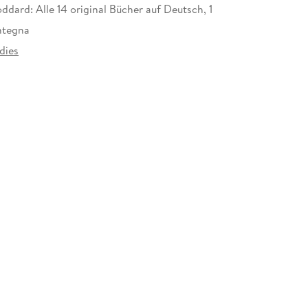
ddard: Alle 14 original Bücher auf Deutsch, 1
ntegna
dies
at
odidaktischen und ungewöhnlich scharfen Intellekt
irituelle Vision: Alles was wir sehen und erleben,
gebnis unserer eigenen Gedanken und emotionalen
on Realitäten ins Dasein. Wenn wir Menschen das
wir entdecken, dass wir ein schlummernder Zweig
 gekleidet sei und am Ruder der unbegrenzten