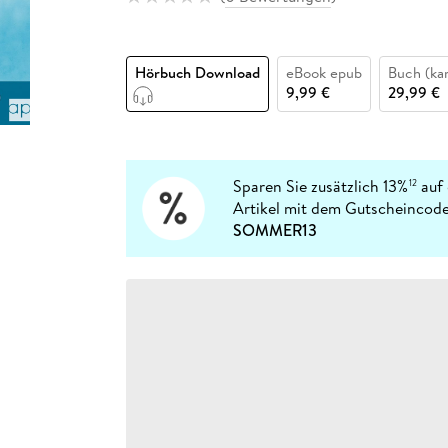
Fremdsprachige Bücher
n Lernhilfen
 Jugendbücher
eiber
Hörbuch Downloads im Bundle
cher
 Vergleich
 Puzzlezubehör
Lernen
New Adult
STABILO
Taschenbücher
hilfen
hriller
 Backen
er
lender
Ratgeber
Hörbuch Download
eBook epub
Buch (kar
op
hriller
Romance
9,99 €
29,99 €
Sachbücher
precher:innen
Science Fiction
Fremdsprachige Bücher
Sparen Sie zusätzlich 13%
auf 
12
Artikel mit dem Gutscheincode
SOMMER13