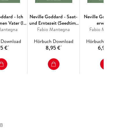
oddard - Ich
Neville Goddard - Saat-
Neville Goddard - Die
nen Vater (I
und Erntezeit (Seedtime
erwachte
ather 1960)
Mantegna
And Harvest 1956)
Fabio Mantegna
Vorstellungskraft
Fabio Mantegna
(Awakened Imagination
 Download
Hörbuch Download
Hörbuch Download
1954)
95 €
8,95 €
6,95 €
*
*
*
MB