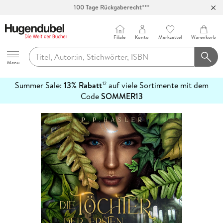
100 Tage Rückgaberecht***
Abholung in über 100 Filialen
Filiale
Konto
Merkzettel
Warenkorb
Hugendubel
Menu
Summer Sale:
13% Rabatt
auf viele Sortimente mit dem
12
mehr
Code
SOMMER13
erfahren