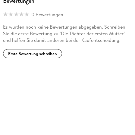
Bewertungen
ebenso benommen zurück. War er es wirklich? Sein Gesicht
hatte sich verändert. Es sah kantiger aus, irgendwie härter,
0 Bewertungen
zur Hälfte war es von dichtem, braunem Bart überwachsen.
Es wurden noch keine Bewertungen abgegeben. Schreiben
Sie die erste Bewertung zu "Die Töchter der ersten Mutter"
»Eolo«, wiederholte er, schnaubte leise und schüttelte den
und helfen Sie damit anderen bei der Kaufentscheidung.
Kopf. »Den gibt es nicht mehr. «
Erste Bewertung schreiben