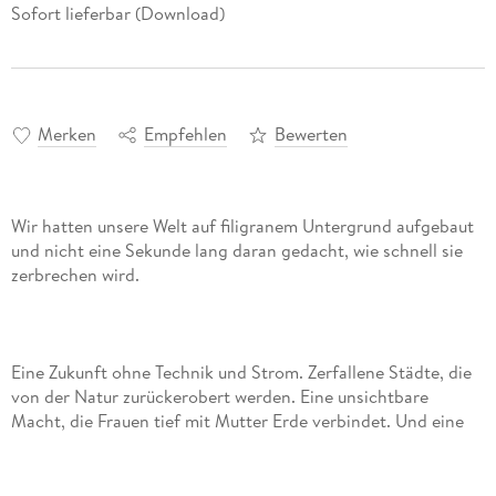
Sofort lieferbar (Download)
Merken
Empfehlen
Bewerten
Wir hatten unsere Welt auf filigranem Untergrund aufgebaut
und nicht eine Sekunde lang daran gedacht, wie schnell sie
Eine Zukunft ohne Technik und Strom. Zerfallene Städte, die
von der Natur zurückerobert werden. Eine unsichtbare
Macht, die Frauen tief mit Mutter Erde verbindet. Und eine
matriarchale Ordnung, die keinen Raum für Liebe lässt. In
dieser Welt wachsen Kelihn und Eolo als beste Freunde auf,
doch schon in jungen Jahren werden sie voneinander