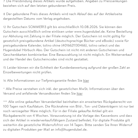
Die Preisbindung dieses Artikels wurde aufgehoben. Angaben zu Preissenkungen
7
beziehen sich auf den letzten gebundenen Preis.
Der gebundene Preis dieses Artikels wird nach Ablauf des auf der Artikelseite
8
dargestellten Datums vom Verlag angehoben.
Ihr Gutschein SOMMER13 gilt bis einschließlich 10.08.2026. Sie können den
12
Gutschein ausschließlich online einlösen unter www.hugendubel.de. Keine Bestellung
zur Abholung mit Zahlung in der Filiale möglich. Der Gutschein ist nicht gültig für
gesetzlich preisgebundene Artikel (deutschsprachige Bücher und eBooks) sowie für
preisgebundene Kalender, tolino shine (4016621130466), tolino select und das
Hugendubel Hörbuch Abo. Der Gutschein ist nicht mit anderen Gutscheinen und
Geschenkkarten kombinierbar. Eine Barauszahlung ist nicht möglich. Ein Weiterverkauf
und der Handel des Gutscheincodes sind nicht gestattet.
Leider können wir die Echtheit der Kundenbewertung aufgrund der großen Zahl an
15
Einzelbewertungen nicht prüfen.
Alle Informationen zur Tiefpreisgarantie finden Sie
hier
16
Alle Preise verstehen sich inkl. der gesetzlichen MwSt. Informationen über den
*
Versand und anfallende Versandkosten finden Sie
hier
Alle online gekauften Versandartikel beinhalten ein erweitertes Rückgaberecht von
***
100 Tagen nach Kaufdatum. Die Rücknahme von Bild-, Ton- und Datenträgern ist nur bei
noch versiegelter Ware möglich. Für in der Filiale gekaufte Artikel gilt ein
Rückgaberecht von 4 Wochen. Voraussetzung ist die Vorlage des Kassenbons und dass
sich der Artikel in wiederverkaufsfähigem Zustand befindet. Für digitale Produkte gilt
weiterhin die gesetzliche Widerrufsfrist von 14 Tagen. Bitte senden Sie Ihren Widerruf
zu digitalen Produkten per Mail an info@hugendubel.de.