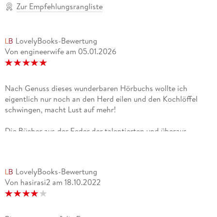
Zur Empfehlungsrangliste
LovelyBooks-Bewertung
Von engineerwife
am
05.01.2026
Nach Genuss dieses wunderbaren Hörbuchs wollte ich
eigentlich nur noch an den Herd eilen und den Kochlöffel
schwingen, macht Lust auf mehr!
Die Bücher aus der Feder der talentierten und überaus
sympathischen Autorin Petra Durst-Benning haben mich
noch nie enttäuscht und so freute ich mich natürlich auch
riesig darauf, den Auftaktband der Trilogie rund um die junge
LovelyBooks-Bewertung
Köchin Fabienne genießen zu dürfen. Ich begab mich also auf
Von hasirasi2
am
18.10.2022
eine Reise nach Frankreich, um genannte Fabienne
kennenzulernen. Sogleich fand ich mich in einem kleinen
Schleusenwärterhaus wieder, wo Fabienne mit ihrer Mutter
die Schiffer bewirtet, die bei ihnen vorbeikommen. Von ihrer