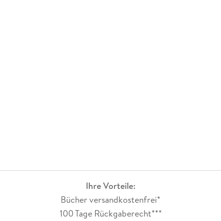
und so kann ich natürlich nicht anders als von Herzen
kommende fünf duftende Sterne zu vergeben. Der Folgeband
liegt Gott sei Dank schon bereit, ich freue mich darauf!
Ihre Vorteile:
Bücher versandkostenfrei*
100 Tage Rückgaberecht***