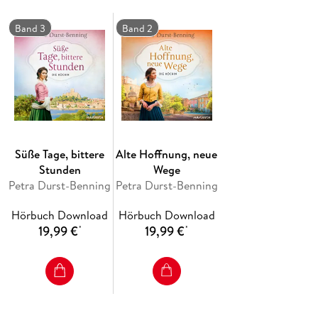
Stéphanie, der charismatischen Tochter des Hauses,
verbindet sie schnell eine ungewöhnliche Freundschaft.
Band 3
Band 2
Fabiennes Zukunft scheint rosig, doch dann schlägt das
Schicksal grausam zu - und nichts ist mehr, wie es war. -
Süße Tage, bittere
Alte Hoffnung, neue
Stunden
Wege
Petra Durst-Benning
Petra Durst-Benning
Hörbuch Download
Hörbuch Download
19,99 €
19,99 €
*
*