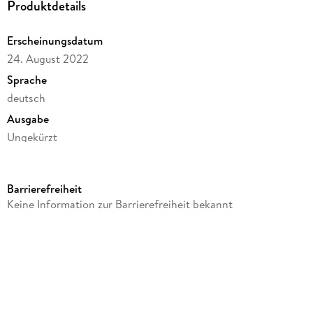
Produktdetails
Erscheinungsdatum
24. August 2022
Sprache
deutsch
Ausgabe
Ungekürzt
Dateigröße
510,34 MB
Barrierefreiheit
Laufzeit
Keine Information zur Barrierefreiheit bekannt
800 Minuten
Reihe
Die Köchinnen-Reihe, 1
Autor/Autorin
Petra Durst-Benning