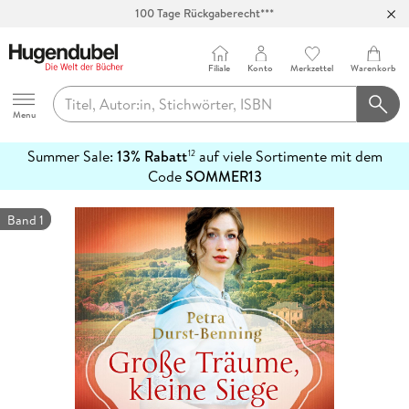
100 Tage Rückgaberecht***
Abholung in über 100 Filialen
Filiale
Konto
Merkzettel
Warenkorb
Hugendubel
Menu
Summer Sale:
13% Rabatt
auf viele Sortimente mit dem
12
mehr
Code
SOMMER13
erfahren
Band 1