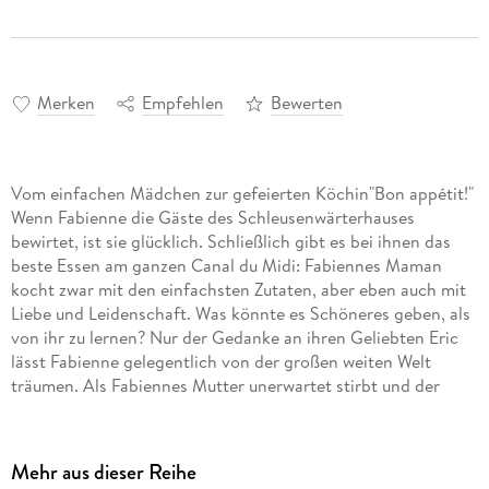
Merken
Empfehlen
Bewerten
Vom einfachen Mädchen zur gefeierten Köchin"Bon appétit!"
Wenn Fabienne die Gäste des Schleusenwärterhauses
bewirtet, ist sie glücklich. Schließlich gibt es bei ihnen das
beste Essen am ganzen Canal du Midi: Fabiennes Maman
kocht zwar mit den einfachsten Zutaten, aber eben auch mit
Liebe und Leidenschaft. Was könnte es Schöneres geben, als
von ihr zu lernen? Nur der Gedanke an ihren Geliebten Eric
lässt Fabienne gelegentlich von der großen weiten Welt
träumen. Als Fabiennes Mutter unerwartet stirbt und der
Vater eine neue Frau ins Haus holt, brennt die Minderjährige
mit Eric durch. Schon bald lässt der sie bedenkenlos im Stich,
und Fabienne muss allein für sich sorgen: Mit großem Glück
Mehr aus dieser Reihe
findet sie Arbeit als Küchenhilfe auf einem Weingut. Mit