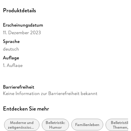
Produktdetails
Erscheinungsdatum
11. Dezember 2023
Sprache
deutsch
Auflage
1. Auflage
Ausgabe
Ungekürzt
Barrierefreiheit
Seitenanzahl
Keine Information zur Barrierefreiheit bekannt
168
Dateigröße
Entdecken Sie mehr
173,87 MB
Moderne und
Belletristik:
Belletristik:
Laufzeit
Familienleben
zeitgenössische
Humor
Themen,
258 Minuten