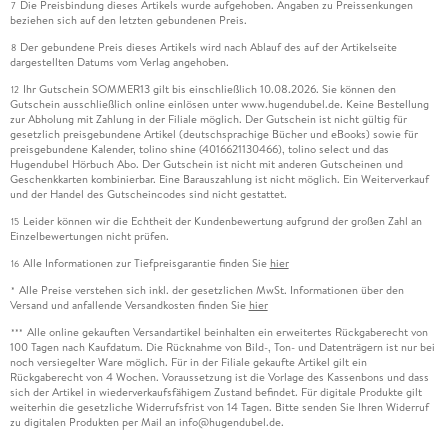
Die Preisbindung dieses Artikels wurde aufgehoben. Angaben zu Preissenkungen
7
beziehen sich auf den letzten gebundenen Preis.
Der gebundene Preis dieses Artikels wird nach Ablauf des auf der Artikelseite
8
dargestellten Datums vom Verlag angehoben.
Ihr Gutschein SOMMER13 gilt bis einschließlich 10.08.2026. Sie können den
12
Gutschein ausschließlich online einlösen unter www.hugendubel.de. Keine Bestellung
zur Abholung mit Zahlung in der Filiale möglich. Der Gutschein ist nicht gültig für
gesetzlich preisgebundene Artikel (deutschsprachige Bücher und eBooks) sowie für
preisgebundene Kalender, tolino shine (4016621130466), tolino select und das
Hugendubel Hörbuch Abo. Der Gutschein ist nicht mit anderen Gutscheinen und
Geschenkkarten kombinierbar. Eine Barauszahlung ist nicht möglich. Ein Weiterverkauf
und der Handel des Gutscheincodes sind nicht gestattet.
Leider können wir die Echtheit der Kundenbewertung aufgrund der großen Zahl an
15
Einzelbewertungen nicht prüfen.
Alle Informationen zur Tiefpreisgarantie finden Sie
hier
16
Alle Preise verstehen sich inkl. der gesetzlichen MwSt. Informationen über den
*
Versand und anfallende Versandkosten finden Sie
hier
Alle online gekauften Versandartikel beinhalten ein erweitertes Rückgaberecht von
***
100 Tagen nach Kaufdatum. Die Rücknahme von Bild-, Ton- und Datenträgern ist nur bei
noch versiegelter Ware möglich. Für in der Filiale gekaufte Artikel gilt ein
Rückgaberecht von 4 Wochen. Voraussetzung ist die Vorlage des Kassenbons und dass
sich der Artikel in wiederverkaufsfähigem Zustand befindet. Für digitale Produkte gilt
weiterhin die gesetzliche Widerrufsfrist von 14 Tagen. Bitte senden Sie Ihren Widerruf
zu digitalen Produkten per Mail an info@hugendubel.de.