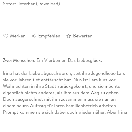
Sofort lieferbar (Download)
Merken
Empfehlen
Bewerten
Zwei Menschen. Ein Vierbeiner. Das Liebesglück.
Irina hat der Liebe abgeschworen, seit ihre Jugendliebe Lars
sie vor Jahren tief enttäuscht hat. Nun ist Lars kurz vor
Weihnachten in ihre Stadt zurückgekehrt, und sie möchte
eigentlich nichts anderes, als ihm aus dem Weg zu gehen.
Doch ausgerechnet mit ihm zusammen muss sie nun an
einem neuen Auftrag für ihren Familienbetrieb arbeiten.
Prompt kommen sie sich dabei doch wieder näher. Aber Irina
hat Angst. Wie soll sie Lars jemals wieder vertrauen?
Nicht einmal Nick, der pfiffige Schäferhundmischling, kann
zwischen ihnen vermitteln. Dabei hat er von Santa Claus