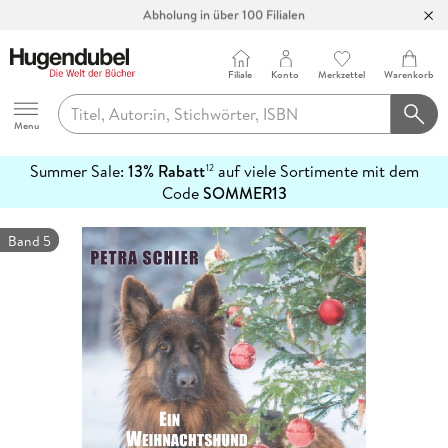
Abholung in über 100 Filialen
Filiale
Konto
Merkzettel
Warenkorb
Hugendubel
Menu
Summer Sale:
13% Rabatt
auf viele Sortimente mit dem
12
mehr
Code
SOMMER13
erfahren
Band 5