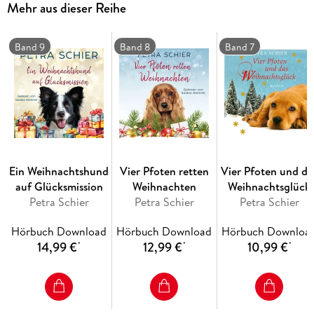
Mehr aus dieser Reihe
höchstpersönlich diesen Auftrag erhalten. Ob dem klugen
Vierbeiner doch noch die rettende Idee kommt, wie er Lars
und Irina glücklich machen kann?
Band 9
Band 8
Band 7
Ein Weihnachtshund
Vier Pfoten retten
Vier Pfoten und da
auf Glücksmission
Weihnachten
Weihnachtsglück
Petra Schier
Petra Schier
Petra Schier
(Ungekürzt)
Hörbuch Download
Hörbuch Download
Hörbuch Downloa
14,99 €
12,99 €
10,99 €
*
*
*