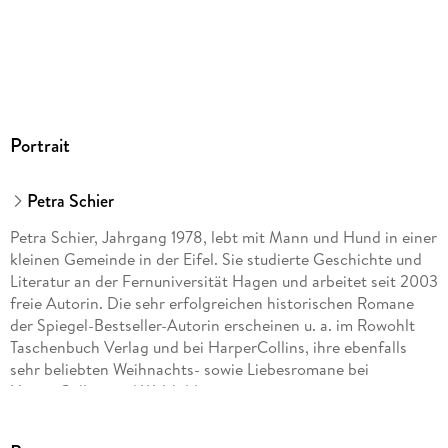
GTIN
9783967110845
Portrait
Petra Schier
Petra Schier, Jahrgang 1978, lebt mit Mann und Hund in einer
kleinen Gemeinde in der Eifel. Sie studierte Geschichte und
Literatur an der Fernuniversität Hagen und arbeitet seit 2003
freie Autorin. Die sehr erfolgreichen historischen Romane
der Spiegel-Bestseller-Autorin erscheinen u. a. im Rowohlt
Taschenbuch Verlag und bei HarperCollins, ihre ebenfalls
sehr beliebten Weihnachts- sowie Liebesromane bei
HarperCollins und Weltbild.
Unter dem Pseudonym Mila Roth veröffentlicht die Autorin