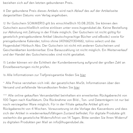
beziehen sich auf den letzten gebundenen Preis.
Der gebundene Preis dieses Artikels wird nach Ablauf des auf der Artikelseite
8
dargestellten Datums vom Verlag angehoben.
Ihr Gutschein SOMMER13 gilt bis einschließlich 10.08.2026. Sie können den
12
Gutschein ausschließlich online einlösen unter www.hugendubel.de. Keine Bestellung
zur Abholung mit Zahlung in der Filiale möglich. Der Gutschein ist nicht gültig für
gesetzlich preisgebundene Artikel (deutschsprachige Bücher und eBooks) sowie für
preisgebundene Kalender, tolino shine (4016621130466), tolino select und das
Hugendubel Hörbuch Abo. Der Gutschein ist nicht mit anderen Gutscheinen und
Geschenkkarten kombinierbar. Eine Barauszahlung ist nicht möglich. Ein Weiterverkauf
und der Handel des Gutscheincodes sind nicht gestattet.
Leider können wir die Echtheit der Kundenbewertung aufgrund der großen Zahl an
15
Einzelbewertungen nicht prüfen.
Alle Informationen zur Tiefpreisgarantie finden Sie
hier
16
Alle Preise verstehen sich inkl. der gesetzlichen MwSt. Informationen über den
*
Versand und anfallende Versandkosten finden Sie
hier
Alle online gekauften Versandartikel beinhalten ein erweitertes Rückgaberecht von
***
100 Tagen nach Kaufdatum. Die Rücknahme von Bild-, Ton- und Datenträgern ist nur bei
noch versiegelter Ware möglich. Für in der Filiale gekaufte Artikel gilt ein
Rückgaberecht von 4 Wochen. Voraussetzung ist die Vorlage des Kassenbons und dass
sich der Artikel in wiederverkaufsfähigem Zustand befindet. Für digitale Produkte gilt
weiterhin die gesetzliche Widerrufsfrist von 14 Tagen. Bitte senden Sie Ihren Widerruf
zu digitalen Produkten per Mail an info@hugendubel.de.