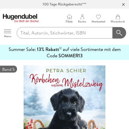
Abholung in über 100 Filialen
Filiale
Konto
Merkzettel
Warenkorb
Hugendubel
Menu
Summer Sale:
13% Rabatt
auf viele Sortimente mit dem
12
mehr
Code
SOMMER13
erfahren
Band 5