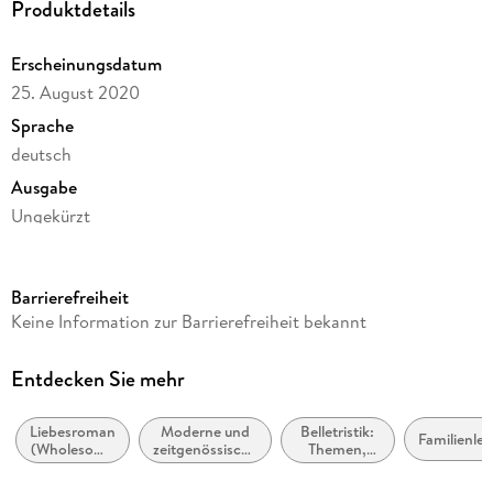
Produktdetails
Erscheinungsdatum
25. August 2020
Sprache
deutsch
Ausgabe
Ungekürzt
Dateigröße
453,03 MB
Barrierefreiheit
Laufzeit
Keine Information zur Barrierefreiheit bekannt
738 Minuten
Reihe
Entdecken Sie mehr
Weihnachtshund, 5
Liebesroman
Moderne und
Belletristik:
Autor/Autorin
Familienle
(Wholesome
zeitgenössische
Themen,
Petra Schier
Romance)
Belletristik:
Stoffe,
allgemein und
Motive: