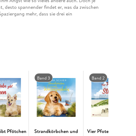
hm Angst wie so vieles andere auch. Doch je
, desto spannender findet er, was da zwischen
paziergang mehr, dass sie drei ein
Band 3
Band 2
gibt Pfötchen
Strandkörbchen und
Vier Pfoten am Strand