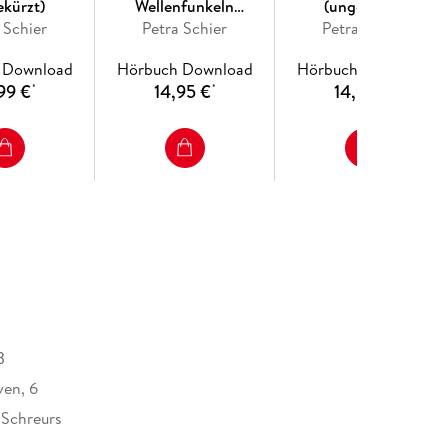
ekürzt)
Wellenfunkeln
(ungekürzt)
 Schier
Petra Schier
(ungekürzt)
Petra Schier
 Download
Hörbuch Download
Hörbuch Download
99 €
14,95 €
14,95 €
*
*
*
B
ven, 6
 Schreurs