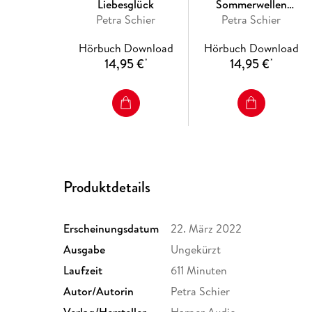
Liebesglück
Sommerwellen
Petra Schier
Petra Schier
(ungekürzt)
Hörbuch Download
Hörbuch Download
14,95 €
14,95 €
*
*
Produktdetails
Erscheinungsdatum
22. März 2022
Ausgabe
Ungekürzt
Laufzeit
611 Minuten
Autor/Autorin
Petra Schier