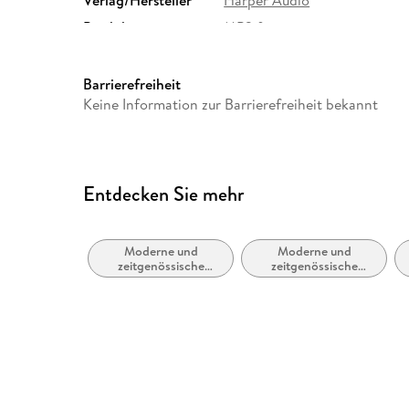
Verlag/Hersteller
Harper Audio
Produktart
MP3 format
Audioinhalt
Hörbuch
Barrierefreiheit
Keine Information zur Barrierefreiheit bekannt
Entdecken Sie mehr
Moderne und
Moderne und
zeitgenössische
zeitgenössische
Belletristik: allgemein
Liebesromane
und literarisch