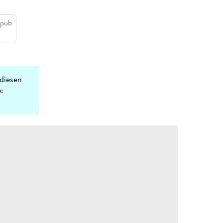
epub
diesen
: