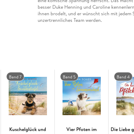
eine komische Spannung herrscht. Das macht i
besser Duke Henning und Caroline kennenlernt
ihnen brodelt, und er wünscht sich mit jedem S
unzertrennliches Team werden.
Band 7
Band 5
Band 4
Kuschelglück und
Vier Pfoten im
Die Liebe 