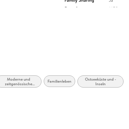
Family Sharing
Ja
Dateiformat
MP3
GTIN
9783749
Moderne und
Ostseeküste und -
Familienleben
zeitgenössische
Inseln
Liebesromane /
Romance