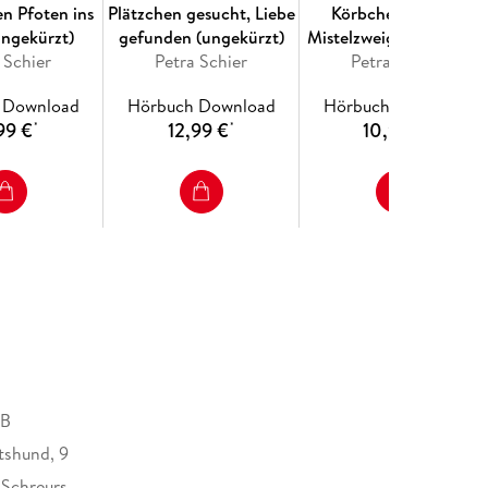
en Pfoten ins
Plätzchen gesucht, Liebe
Körbchen unterm
ungekürzt)
gefunden (ungekürzt)
Mistelzweig (ungekürzt)
 Schier
Petra Schier
Petra Schier
 Download
Hörbuch Download
Hörbuch Download
99 €
12,99 €
10,99 €
*
*
*
MB
tshund, 9
 Schreurs