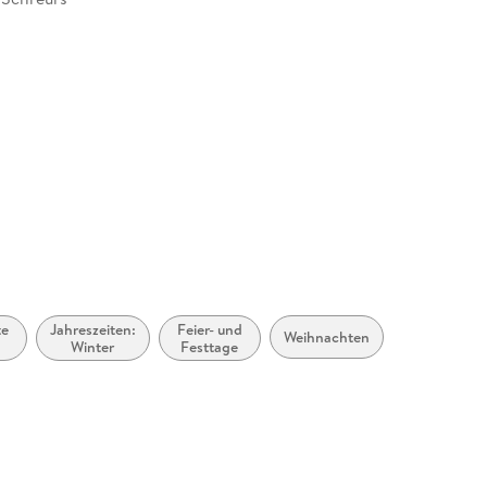
010877
te
Jahreszeiten:
Feier- und
Weihnachten
Winter
Festtage
rt
0
0)