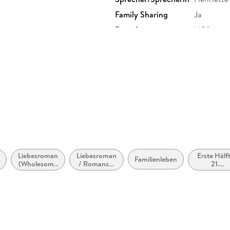
Family Sharing
Ja
Dateiformat
MP3
GTIN
9783365
Liebesroman
Liebesroman
Erste Hälf
Familienleben
(Wholesome
/ Romance:
21.
Romance)
Wholesome
Jahrhunde
(ca. 200
bis ca. 205