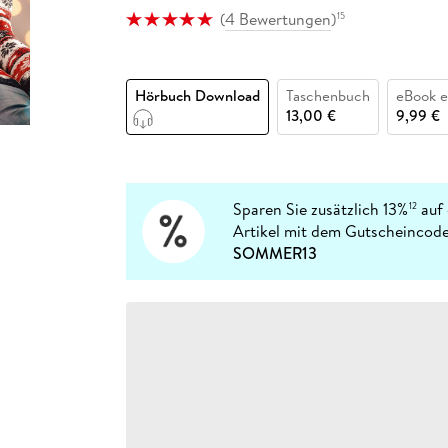
Fremdsprachige Bücher
n Lernhilfen
 Jugendbücher
eiber
Hörbuch Downloads im Bundle
(
4 Bewertungen
)
15
cher
 Vergleich
 Puzzlezubehör
Lernen
New Adult
STABILO
Taschenbücher
hilfen
hriller
 Backen
er
lender
Ratgeber
op
hriller
Romance
Hörbuch Download
Taschenbuch
eBook 
13,00 €
9,99 €
Sachbücher
precher:innen
Science Fiction
Fremdsprachige Bücher
Sparen Sie zusätzlich 13%
auf 
12
Artikel mit dem Gutscheincode
SOMMER13