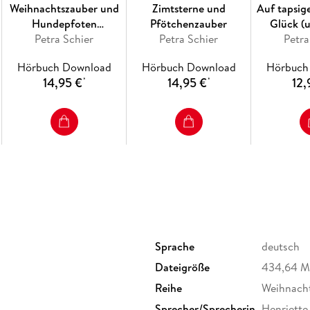
Weihnachtszauber und
Zimtsterne und
Auf tapsig
Hundepfoten
Pfötchenzauber
Glück (
Petra Schier
(ungekürzt)
Petra Schier
Petra
Hörbuch Download
Hörbuch Download
Hörbuch
14,95 €
14,95 €
12,
*
*
Sprache
deutsch
Dateigröße
434,64 
Reihe
Weihnach
Sprecher/Sprecherin
Henriette