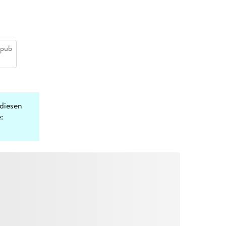
epub
diesen
: