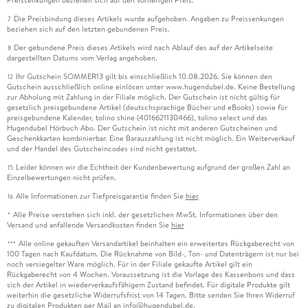
Preissenkungen beziehen sich auf den vorherigen Preis.
Die Preisbindung dieses Artikels wurde aufgehoben. Angaben zu Preissenkungen
7
beziehen sich auf den letzten gebundenen Preis.
Der gebundene Preis dieses Artikels wird nach Ablauf des auf der Artikelseite
8
dargestellten Datums vom Verlag angehoben.
Ihr Gutschein SOMMER13 gilt bis einschließlich 10.08.2026. Sie können den
12
Gutschein ausschließlich online einlösen unter www.hugendubel.de. Keine Bestellung
zur Abholung mit Zahlung in der Filiale möglich. Der Gutschein ist nicht gültig für
gesetzlich preisgebundene Artikel (deutschsprachige Bücher und eBooks) sowie für
preisgebundene Kalender, tolino shine (4016621130466), tolino select und das
Hugendubel Hörbuch Abo. Der Gutschein ist nicht mit anderen Gutscheinen und
Geschenkkarten kombinierbar. Eine Barauszahlung ist nicht möglich. Ein Weiterverkauf
und der Handel des Gutscheincodes sind nicht gestattet.
Leider können wir die Echtheit der Kundenbewertung aufgrund der großen Zahl an
15
Einzelbewertungen nicht prüfen.
Alle Informationen zur Tiefpreisgarantie finden Sie
hier
16
Alle Preise verstehen sich inkl. der gesetzlichen MwSt. Informationen über den
*
Versand und anfallende Versandkosten finden Sie
hier
Alle online gekauften Versandartikel beinhalten ein erweitertes Rückgaberecht von
***
100 Tagen nach Kaufdatum. Die Rücknahme von Bild-, Ton- und Datenträgern ist nur bei
noch versiegelter Ware möglich. Für in der Filiale gekaufte Artikel gilt ein
Rückgaberecht von 4 Wochen. Voraussetzung ist die Vorlage des Kassenbons und dass
sich der Artikel in wiederverkaufsfähigem Zustand befindet. Für digitale Produkte gilt
weiterhin die gesetzliche Widerrufsfrist von 14 Tagen. Bitte senden Sie Ihren Widerruf
zu digitalen Produkten per Mail an info@hugendubel.de.