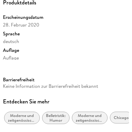
Produktdetails
Erscheinungsdatum
28. Februar 2020
Sprache
deutsch
Auflage
Auflage
Ausgabe
Ungekürzt
Barrierefreiheit
Dateigröße
Keine Information zur Barrierefreiheit bekannt
292,94 MB
Laufzeit
Entdecken Sie mehr
468 Minuten
Moderne und
Belletristik:
Moderne und
Reihe
Chicago
zeitgenössische
Humor
zeitgenössische
Saving Chicago, 2
Liebesromane
Belletristik:
allgemein und