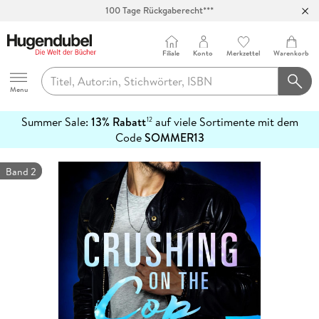
100 Tage Rückgaberecht***
Abholung in über 100 Filialen
Filiale
Konto
Merkzettel
Warenkorb
Hugendubel
Menu
Summer Sale:
13% Rabatt
auf viele Sortimente mit dem
12
mehr
Code
SOMMER13
erfahren
Band 2