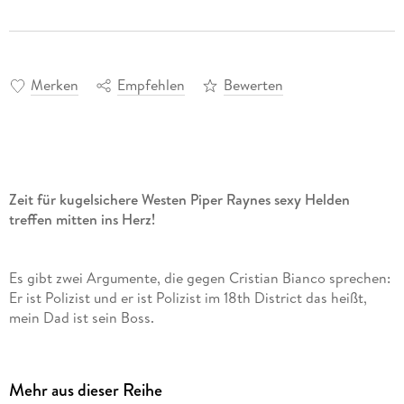
Merken
Empfehlen
Bewerten
Zeit für kugelsichere Westen Piper Raynes sexy Helden
treffen mitten ins Herz!
Es gibt zwei Argumente, die gegen Cristian Bianco sprechen:
Er ist Polizist und er ist Polizist im 18th District das heißt,
mein Dad ist sein Boss.
Aufzuwachsen als die Tochter des Kapitäns und ständig unter
Mehr aus dieser Reihe
seiner Beobachtung zu stehen, war mehr, als ich verkraften