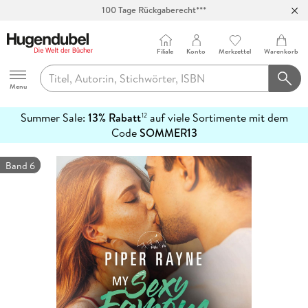
Abholung in über 100 Filialen
Filiale
Konto
Merkzettel
Warenkorb
Hugendubel
Menu
Summer Sale:
13% Rabatt
auf viele Sortimente mit dem
12
mehr
Code
SOMMER13
erfahren
Band 6