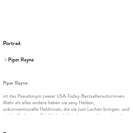
GTIN
9783844935219
Portrait
Piper Rayne
Piper Rayne
ist das Pseudonym zweier USA-Today-Bestsellerautorinnen.
Mehr als alles andere lieben sie sexy Helden,
unkonventionelle Heldinnen, die sie zum Lachen bringen, und
viel heiße Action. Bei Hörbuch Hamburg erschienen bereits
mehrere Reihen, darunter die romantisch-lustigen Serien
»San Francisco Hearts« und »Love and Order«.