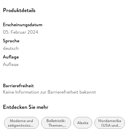
Produktdetails
Erscheinungsdatum
05. Februar 2024
Sprache
deutsch
Auflage
Auflage
Ausgabe
Ungekürzt
Barrierefreiheit
Dateigröße
Keine Information zur Barrierefreiheit bekannt
279,55 MB
Laufzeit
Entdecken Sie mehr
442 Minuten
Moderne und
Belletristik:
Nordamerika
Reihe
Alaska
zeitgenössische
Themen,
(USA und
Greene Family, 6