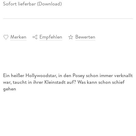
Sofort lieferbar (Download)
Merken
Empfehlen
Bewerten
Ein heißer Hollywoodstar, in den Posey schon immer verknallt
war, taucht in ihrer Kleinstadt auf? Was kann schon schief
gehen
Als Posey Greene dem Hollywoodstar Gavin Price in ihrem
Heimatort Sunrise Bay begegnet, traut sie ihren Augen nicht.