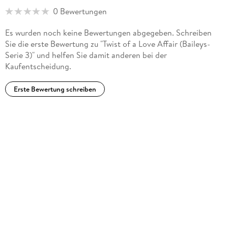
Clannon Miller, aber auch Meredith Wild, ist sie sehr beliebt.
0 Bewertungen
Phillip Delarge wäre als Kind am liebsten zum Zirkus
gegangen, entschied sich als junger Erwachsener jedoch für
Es wurden noch keine Bewertungen abgegeben. Schreiben
die Schauspielerei und liest heute mit Vorliebe erotische
Sie die erste Bewertung zu "Twist of a Love Affair (Baileys-
Hörbücher.
Serie 3)" und helfen Sie damit anderen bei der
Kaufentscheidung.
Erste Bewertung schreiben