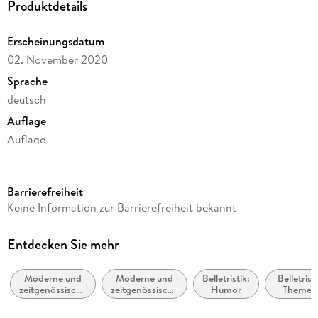
Produktdetails
Erscheinungsdatum
02. November 2020
Sprache
deutsch
Auflage
Auflage
Ausgabe
Ungekürzt
Barrierefreiheit
Dateigröße
Keine Information zur Barrierefreiheit bekannt
306,23 MB
Laufzeit
Entdecken Sie mehr
454 Minuten
Moderne und
Moderne und
Belletristik:
Belletristi
Reihe
zeitgenössische
zeitgenössische
Humor
Themen
Baileys-Serie, 3
Liebesromane
Belletristik:
Stoffe,
allgemein und
Motive: