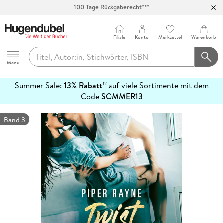
100 Tage Rückgaberecht***
Abholung in über 100 Filialen
Filiale
Konto
Merkzettel
Warenkorb
Hugendubel
Menu
Summer Sale:
13% Rabatt
auf viele Sortimente mit dem
12
mehr
Code
SOMMER13
erfahren
Band 3