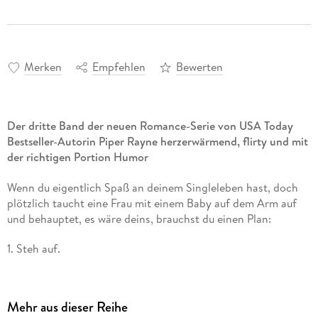
Merken
Empfehlen
Bewerten
Der dritte Band der neuen Romance-Serie von USA Today
Bestseller-Autorin Piper Rayne herzerwärmend, flirty und mit
der richtigen Portion Humor
Wenn du eigentlich Spaß an deinem Singleleben hast, doch
plötzlich taucht eine Frau mit einem Baby auf dem Arm auf
und behauptet, es wäre deins, brauchst du einen Plan:
1. Steh auf.
2. Finde heraus, wie alt das Baby ist. Rechne!
3. Versuch dich an die Frau zu erinnern, vor allem an ihren
Namen.
Mehr aus dieser Reihe
4. Überprüfe, ob sie dich nicht mit deinem Zwillingsbruder