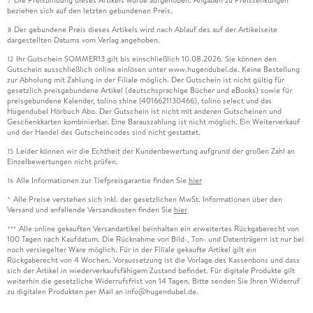
Die Preisbindung dieses Artikels wurde aufgehoben. Angaben zu Preissenkungen
7
beziehen sich auf den letzten gebundenen Preis.
Der gebundene Preis dieses Artikels wird nach Ablauf des auf der Artikelseite
8
dargestellten Datums vom Verlag angehoben.
Ihr Gutschein SOMMER13 gilt bis einschließlich 10.08.2026. Sie können den
12
Gutschein ausschließlich online einlösen unter www.hugendubel.de. Keine Bestellung
zur Abholung mit Zahlung in der Filiale möglich. Der Gutschein ist nicht gültig für
gesetzlich preisgebundene Artikel (deutschsprachige Bücher und eBooks) sowie für
preisgebundene Kalender, tolino shine (4016621130466), tolino select und das
Hugendubel Hörbuch Abo. Der Gutschein ist nicht mit anderen Gutscheinen und
Geschenkkarten kombinierbar. Eine Barauszahlung ist nicht möglich. Ein Weiterverkauf
und der Handel des Gutscheincodes sind nicht gestattet.
Leider können wir die Echtheit der Kundenbewertung aufgrund der großen Zahl an
15
Einzelbewertungen nicht prüfen.
Alle Informationen zur Tiefpreisgarantie finden Sie
hier
16
Alle Preise verstehen sich inkl. der gesetzlichen MwSt. Informationen über den
*
Versand und anfallende Versandkosten finden Sie
hier
Alle online gekauften Versandartikel beinhalten ein erweitertes Rückgaberecht von
***
100 Tagen nach Kaufdatum. Die Rücknahme von Bild-, Ton- und Datenträgern ist nur bei
noch versiegelter Ware möglich. Für in der Filiale gekaufte Artikel gilt ein
Rückgaberecht von 4 Wochen. Voraussetzung ist die Vorlage des Kassenbons und dass
sich der Artikel in wiederverkaufsfähigem Zustand befindet. Für digitale Produkte gilt
weiterhin die gesetzliche Widerrufsfrist von 14 Tagen. Bitte senden Sie Ihren Widerruf
zu digitalen Produkten per Mail an info@hugendubel.de.