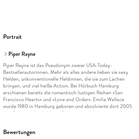
GTIN
9783844923483
Portrait
Piper Rayne
Piper Rayne ist das Pseudonym zweier USA-Today-
Bestsellerautorinnen. Mehr als alles andere lieben sie sexy
Helden, unkonventionelle Heldinnen, die sie zum Lachen
bringen, und viel heiße Action. Bei Hörbuch Hamburg
erschienen bereits die romantisch-lustigen Reihen »San
Francisco Hearts« und »Love and Order«. Emilia Wallace
wurde 1980 in Hamburg geboren und absolvierte dort 2005
ihre Schauspielausbildung. Seit einigen Jahren ist sie als
professionelle Sprecherin vor allem für Hörbücher tätig und
lieh schon zahlreichen romantischen und erotischen
Bewertungen
Geschichten ihre Stimme. Besonders bei den Fans von