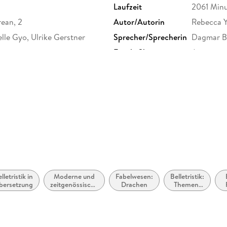
Laufzeit
2061 Min
ean, 2
Autor/Autorin
Rebecca Y
lle Gyo, Ulrike Gerstner
Sprecher/Sprecherin
Dagmar Bi
Family Sharing
Ja
Dateiformat
MP3
GTIN
9783844
lletristik in
Moderne und
Fabelwesen:
Belletristik:
bersetzung
zeitgenössische
Drachen
Themen,
Belletristik:
Stoffe,
allgemein und
Motive:
F
literarisch
Vielfalt,
H
Gleichheit
und