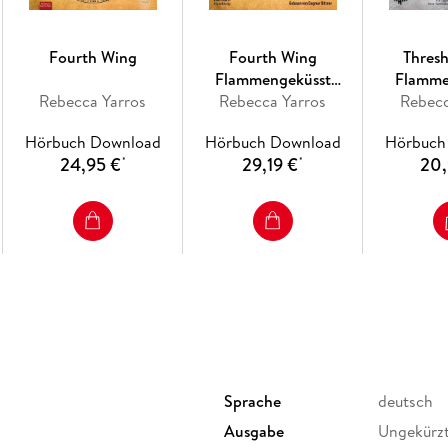
ihren Verstand und ihren eisernen Willen. Den
Fourth Wing
Fourth Wing
Thres
Flammengeküsst
Flamme
Rebecca Yarros
(Flammengeküsst-Reihe
Rebecca Yarros
(Flammenge
Rebecc
1)
Die heißersehnte Fortsetzung des Fantasy-Er
Hörbuch Download
Hörbuch Download
Hörbuch
Bittner und Vincent Fallow.
24,95 €
29,19 €
20,
*
*
Sprache
deutsch
Ausgabe
Ungekürz