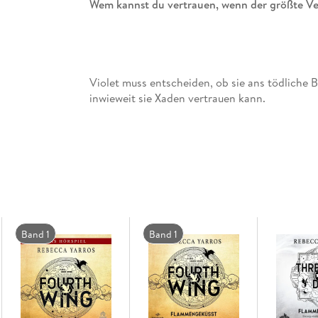
Wem kannst du vertrauen, wenn der größte Ver
Violet muss entscheiden, ob sie ans tödliche 
inwieweit sie Xaden vertrauen kann.
Während des ersten Jahres am Basgiath War Co
sterben Violet eingeschlossen. Doch sie hat üb
Jetzt, da das richtige Training beginnt, muss s
Training ist nicht nur zermürbend, extrem bru
Band 1
Band 1
in das Unermessliche zu treiben, sondern das
Violet brechen will es sei denn, sie hintergeht
Auch wenn Violets Körper schwächer und fragil