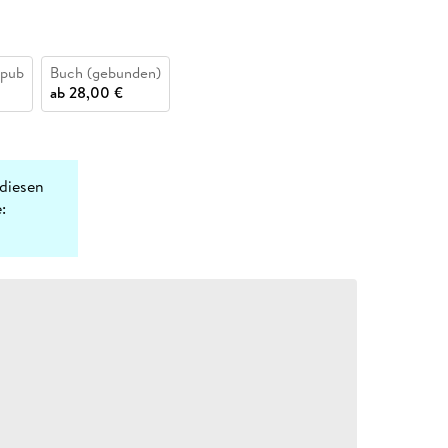
epub
Buch (gebunden)
ab
28,00 €
diesen
: