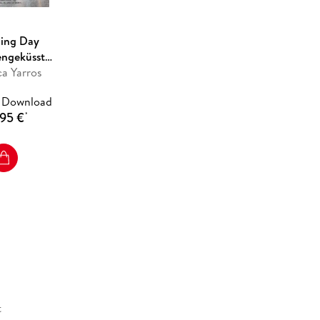
n Drachenreiter machen ihre eigenen Regeln . . .
hing Day
ngeküsst
küsst-Reihe)
a Yarros
folgs »Fourth Wing« spannend gelesen von Dagmar
 Download
95 €
*
t