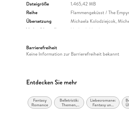
Dateigröße
1.465,42 MB
Reihe
Flammengeküsst / The Empyr
Übersetzung
Michaela Kolodziejcok, Miche
Verlag/Hersteller
Hörbuch Hamburg
Produktart
MP3 format
Audioinhalt
Hörbuch
Barrierefreiheit
Keine Information zur Barrierefreiheit bekannt
Entdecken Sie mehr
Fantasy
Belletristik:
Liebesromane:
Be
Romance
Themen,
Fantasy und
Ü
Stoffe,
paranormal
Motive:
Liebe und
Beziehungen