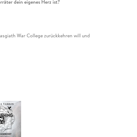
räter dein eigenes Herz ist?
Basgiath War College zurückkehren will und
llege haben alle geglaubt, Violet Sorrengail würde
erlebt.
ich Violet fragen, wie sie das überstehen soll. Das
tal und dafür gedacht, die Schmerzgrenze der Reiter
 größte Problem ist der neue Vizekommandant, der
 den Mann, den sie liebt.
er als der von anderen ist, hat sie immer noch