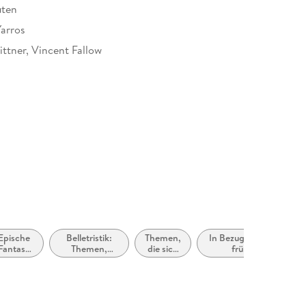
uten
arros
ttner, Vincent Fallow
933482
Epische
Belletristik:
Themen,
In Bezug auf das
Fantasy
Themen,
die sich
frühe
(High
Stoffe, Motive:
speziell
Erwachsenenalter
antasy) /
Heranwachsen
an
(New Adult,
eroische
Frauen
Young Adult)
Fantasy
und/oder
Mädchen