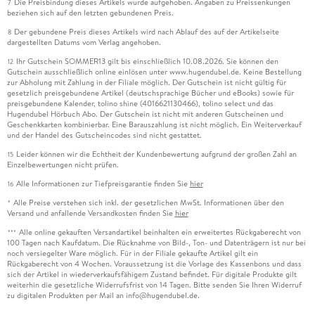
Die Preisbindung dieses Artikels wurde aufgehoben. Angaben zu Preissenkungen
7
beziehen sich auf den letzten gebundenen Preis.
Der gebundene Preis dieses Artikels wird nach Ablauf des auf der Artikelseite
8
dargestellten Datums vom Verlag angehoben.
Ihr Gutschein SOMMER13 gilt bis einschließlich 10.08.2026. Sie können den
12
Gutschein ausschließlich online einlösen unter www.hugendubel.de. Keine Bestellung
zur Abholung mit Zahlung in der Filiale möglich. Der Gutschein ist nicht gültig für
gesetzlich preisgebundene Artikel (deutschsprachige Bücher und eBooks) sowie für
preisgebundene Kalender, tolino shine (4016621130466), tolino select und das
Hugendubel Hörbuch Abo. Der Gutschein ist nicht mit anderen Gutscheinen und
Geschenkkarten kombinierbar. Eine Barauszahlung ist nicht möglich. Ein Weiterverkauf
und der Handel des Gutscheincodes sind nicht gestattet.
Leider können wir die Echtheit der Kundenbewertung aufgrund der großen Zahl an
15
Einzelbewertungen nicht prüfen.
Alle Informationen zur Tiefpreisgarantie finden Sie
hier
16
Alle Preise verstehen sich inkl. der gesetzlichen MwSt. Informationen über den
*
Versand und anfallende Versandkosten finden Sie
hier
Alle online gekauften Versandartikel beinhalten ein erweitertes Rückgaberecht von
***
100 Tagen nach Kaufdatum. Die Rücknahme von Bild-, Ton- und Datenträgern ist nur bei
noch versiegelter Ware möglich. Für in der Filiale gekaufte Artikel gilt ein
Rückgaberecht von 4 Wochen. Voraussetzung ist die Vorlage des Kassenbons und dass
sich der Artikel in wiederverkaufsfähigem Zustand befindet. Für digitale Produkte gilt
weiterhin die gesetzliche Widerrufsfrist von 14 Tagen. Bitte senden Sie Ihren Widerruf
zu digitalen Produkten per Mail an info@hugendubel.de.