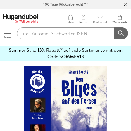
100 Tage Rückgaberecht***
Abholung in über 100 Filialen
Filiale
Konto
Merkzettel
Warenkorb
Hugendubel
Menu
Summer Sale:
13% Rabatt
auf viele Sortimente mit dem
12
mehr
Code
SOMMER13
erfahren