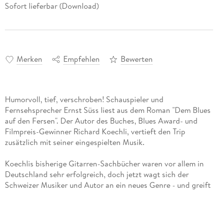
Sofort lieferbar (Download)
Merken
Empfehlen
Bewerten
Humorvoll, tief, verschroben! Schauspieler und
Fernsehsprecher Ernst Süss liest aus dem Roman "Dem Blues
auf den Fersen". Der Autor des Buches, Blues Award- und
Filmpreis-Gewinner Richard Koechli, vertieft den Trip
zusätzlich mit seiner eingespielten Musik.
Koechlis bisherige Gitarren-Sachbücher waren vor allem in
Deutschland sehr erfolgreich, doch jetzt wagt sich der
Schweizer Musiker und Autor an ein neues Genre - und greift
dabei gehörig tief in die Trickkiste. In einer der auktorialen
Erzählform ähnlichen Art führt er seinen Protagonisten (den
weissen US-Bluesmusiker Fred Loosli) durch eine