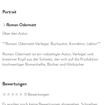
Portrait
Roman Odermatt
Über den Autor
**Roman Odermatt Verleger, Buchautor, Korrektor, Lektor**
Roman Odermatt ist ein vielseitiger Autor, Verleger und
kreativer Kopf aus der Schweiz, der sich auf die Produktion
hochwertiger Romanhefte, Bücher und Hörbücher
spezialisiert hat. Mit einer Leidenschaft für historische
Abenteuer und fesselnde Erzählungen hat er sich
insbesondere mit seinen Romanheftreihen über Daniel
Bewertungen
Boone, Buffalo Bill und die Serie "Schicksalswege der
Jahrhunderte" einen Namen gemacht. Seine Werke zeichnen
0 Bewertungen
sich durch eine sorgfältige Recherche, lebendige
Erzählungen und stimmungsvolle Illustrationen aus.
Es wurden noch keine Bewertungen abgegeben. Schreiben