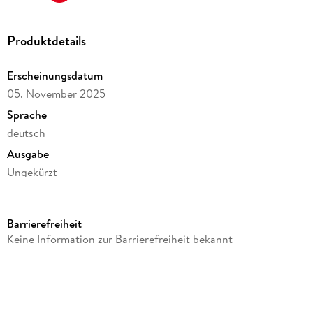
Produktdetails
Erscheinungsdatum
05. November 2025
Sprache
deutsch
Ausgabe
Ungekürzt
Dateigröße
83,32 MB
Barrierefreiheit
Laufzeit
Keine Information zur Barrierefreiheit bekannt
129 Minuten
Reihe
Lyana-Saga, 1
Autor/Autorin