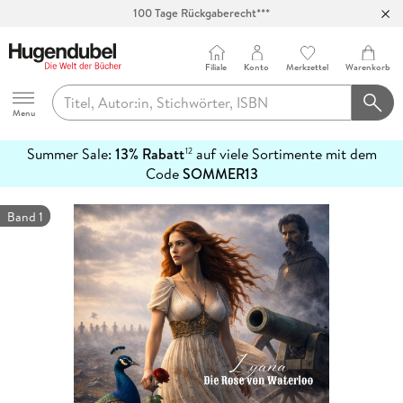
100 Tage Rückgaberecht***
Abholung in über 100 Filialen
Filiale
Konto
Merkzettel
Warenkorb
Hugendubel
Menu
Summer Sale:
13% Rabatt
auf viele Sortimente mit dem
12
mehr
Code
SOMMER13
erfahren
Band 1