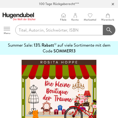
100 Tage Rückgaberecht***
Abholung in über 100 Filialen
Filiale
Konto
Merkzettel
Warenkorb
Hugendubel
Menu
Summer Sale:
13% Rabatt
auf viele Sortimente mit dem
12
mehr
Code
SOMMER13
erfahren