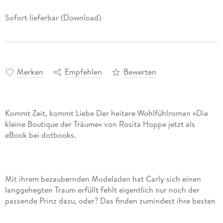
Sofort lieferbar (Download)
Merken
Empfehlen
Bewerten
Kommt Zeit, kommt Liebe Der heitere Wohlfühlroman »Die
kleine Boutique der Träume« von Rosita Hoppe jetzt als
Mit ihrem bezaubernden Modeladen hat Carly sich einen
langgehegten Traum erfüllt fehlt eigentlich nur noch der
passende Prinz dazu, oder? Das finden zumindest ihre besten
Freundinnen und stellen ihr ein freches Ultimatum: Entweder
sie angelt sich bis zu ihrem 30. Geburtstag in wenigen