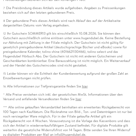
Die Preisbindung dieses Artikels wurde aufgehoben. Angaben zu Preissenkungen
7
beziehen sich auf den letzten gebundenen Preis.
Der gebundene Preis dieses Artikels wird nach Ablauf des auf der Artikelseite
8
dargestellten Datums vom Verlag angehoben.
Ihr Gutschein SOMMER13 gilt bis einschließlich 10.08.2026. Sie können den
12
Gutschein ausschließlich online einlösen unter www.hugendubel.de. Keine Bestellung
zur Abholung mit Zahlung in der Filiale möglich. Der Gutschein ist nicht gültig für
gesetzlich preisgebundene Artikel (deutschsprachige Bücher und eBooks) sowie für
preisgebundene Kalender, tolino shine (4016621130466), tolino select und das
Hugendubel Hörbuch Abo. Der Gutschein ist nicht mit anderen Gutscheinen und
Geschenkkarten kombinierbar. Eine Barauszahlung ist nicht möglich. Ein Weiterverkauf
und der Handel des Gutscheincodes sind nicht gestattet.
Leider können wir die Echtheit der Kundenbewertung aufgrund der großen Zahl an
15
Einzelbewertungen nicht prüfen.
Alle Informationen zur Tiefpreisgarantie finden Sie
hier
16
Alle Preise verstehen sich inkl. der gesetzlichen MwSt. Informationen über den
*
Versand und anfallende Versandkosten finden Sie
hier
Alle online gekauften Versandartikel beinhalten ein erweitertes Rückgaberecht von
***
100 Tagen nach Kaufdatum. Die Rücknahme von Bild-, Ton- und Datenträgern ist nur bei
noch versiegelter Ware möglich. Für in der Filiale gekaufte Artikel gilt ein
Rückgaberecht von 4 Wochen. Voraussetzung ist die Vorlage des Kassenbons und dass
sich der Artikel in wiederverkaufsfähigem Zustand befindet. Für digitale Produkte gilt
weiterhin die gesetzliche Widerrufsfrist von 14 Tagen. Bitte senden Sie Ihren Widerruf
zu digitalen Produkten per Mail an info@hugendubel.de.